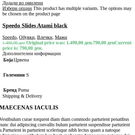
Додади во омилени
Избери опции
This product has multiple variants. The options may
be chosen on the product page
Speedo Slides Atami black
Speedo
,
Обувки
,
Влечки
,
Мажи
Original price was: 1.490,00 ден.
790,00
ден
Current
1.490,00
ден
price is: 790,00 ден.
Дополнителни информации
Боја
Црвена
Големини
S
Бренд
Puma
Shipping & Delivery
MAECENAS IACULIS
Vestibulum curae torquent diam diam commodo parturient penatibus
nunc dui adipiscing convallis bulum parturient suspendisse parturient
a.Parturient in parturient scelerisque nibh lectus quam a natoque