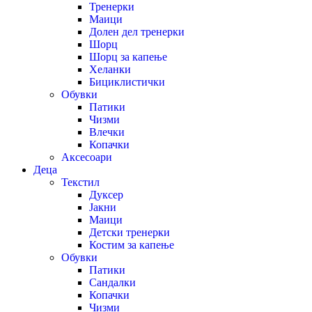
Тренерки
Маици
Долен дел тренерки
Шорц
Шорц за капење
Хеланки
Бициклистички
Обувки
Патики
Чизми
Влечки
Копачки
Аксесоари
Деца
Текстил
Дуксер
Јакни
Маици
Детски тренерки
Костим за капење
Обувки
Патики
Сандалки
Копачки
Чизми