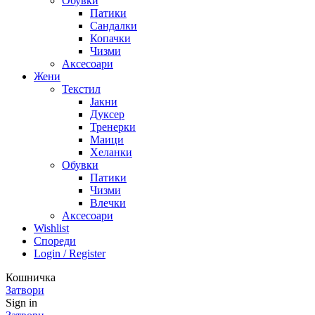
Обувки
Патики
Сандалки
Копачки
Чизми
Аксесоари
Жени
Текстил
Јакни
Дуксер
Тренерки
Маици
Хеланки
Обувки
Патики
Чизми
Влечки
Аксесоари
Wishlist
Спореди
Login / Register
Кошничка
Затвори
Sign in