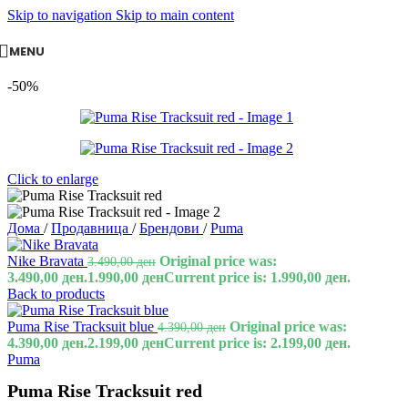
Skip to navigation
Skip to main content
MENU
-50%
Click to enlarge
Дома
/
Продавница
/
Брендови
/
Puma
Nike Bravata
Original price was:
3.490,00
ден
3.490,00 ден.
1.990,00
ден
Current price is: 1.990,00 ден.
Back to products
Puma Rise Tracksuit blue
Original price was:
4.390,00
ден
4.390,00 ден.
2.199,00
ден
Current price is: 2.199,00 ден.
Puma
Puma Rise Tracksuit red