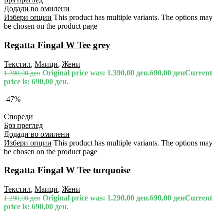
Додади во омилени
Избери опции
This product has multiple variants. The options may
be chosen on the product page
Regatta Fingal W Tee grey
Текстил
,
Маици
,
Жени
Original price was: 1.390,00 ден.
690,00
ден
Current
1.390,00
ден
price is: 690,00 ден.
-47%
Спореди
Брз преглед
Додади во омилени
Избери опции
This product has multiple variants. The options may
be chosen on the product page
Regatta Fingal W Tee turquoise
Текстил
,
Маици
,
Жени
Original price was: 1.290,00 ден.
690,00
ден
Current
1.290,00
ден
price is: 690,00 ден.