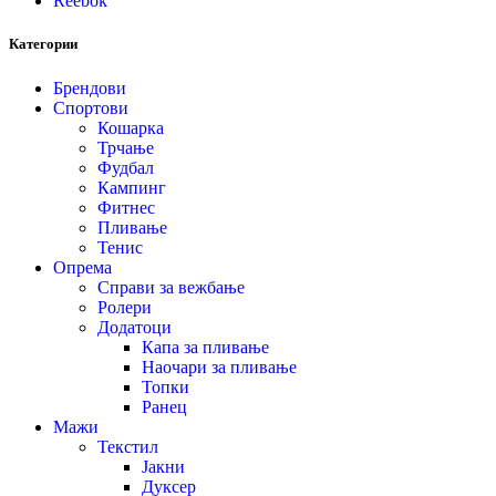
Reebok
Категории
Брендови
Спортови
Кошарка
Трчање
Фудбал
Кампинг
Фитнес
Пливање
Тенис
Опрема
Справи за вежбање
Ролери
Додатоци
Капа за пливање
Наочари за пливање
Топки
Ранец
Мажи
Текстил
Јакни
Дуксер