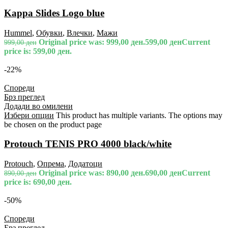
Kappa Slides Logo blue
Hummel
,
Обувки
,
Влечки
,
Мажи
Original price was: 999,00 ден.
599,00
ден
Current
999,00
ден
price is: 599,00 ден.
-22%
Спореди
Брз преглед
Додади во омилени
Избери опции
This product has multiple variants. The options may
be chosen on the product page
Protouch TENIS PRO 4000 black/white
Protouch
,
Опрема
,
Додатоци
Original price was: 890,00 ден.
690,00
ден
Current
890,00
ден
price is: 690,00 ден.
-50%
Спореди
Брз преглед