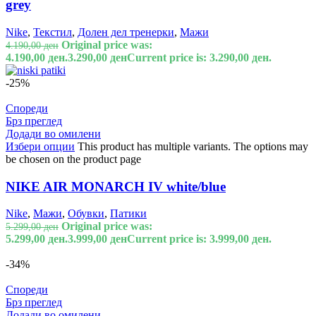
grey
Nike
,
Текстил
,
Долен дел тренерки
,
Мажи
Original price was:
4.190,00
ден
4.190,00 ден.
3.290,00
ден
Current price is: 3.290,00 ден.
-25%
Спореди
Брз преглед
Додади во омилени
Избери опции
This product has multiple variants. The options may
be chosen on the product page
NIKE AIR MONARCH IV white/blue
Nike
,
Мажи
,
Обувки
,
Патики
Original price was:
5.299,00
ден
5.299,00 ден.
3.999,00
ден
Current price is: 3.999,00 ден.
-34%
Спореди
Брз преглед
Додади во омилени