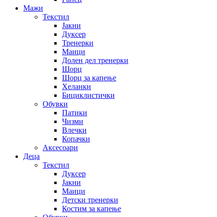
Мажи
Текстил
Јакни
Дуксер
Тренерки
Маици
Долен дел тренерки
Шорц
Шорц за капење
Хеланки
Бициклистички
Обувки
Патики
Чизми
Влечки
Копачки
Аксесоари
Деца
Текстил
Дуксер
Јакни
Маици
Детски тренерки
Костим за капење