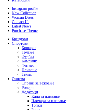
Категории
Instagram profile
New Collection
Woman Dress
Contact Us
Latest News
Purchase Theme
Брендови
Спортови
Кошарка
Трчање
Фудбал
Кампинг
Фитнес
Пливање
Тенис
Опрема
Справи за вежбање
Ролери
Додатоци
Капа за пливање
Наочари за пливање
Топки
Ранец