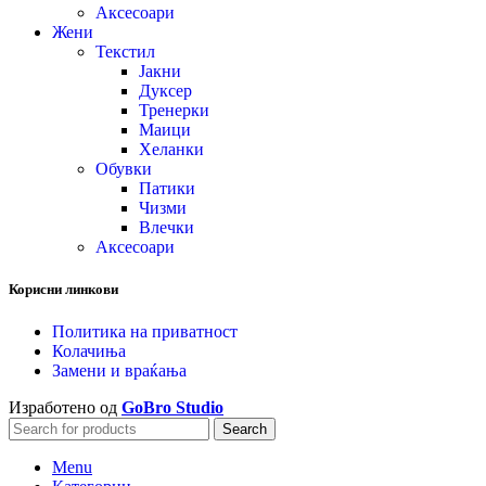
Аксесоари
Жени
Текстил
Јакни
Дуксер
Тренерки
Маици
Хеланки
Обувки
Патики
Чизми
Влечки
Аксесоари
Корисни линкови
Политика на приватност
Колачиња
Замени и враќања
Изработено од
GoBro Studio
Search
Menu