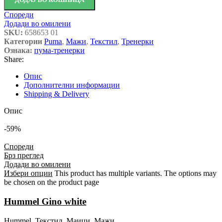
Спореди
Додади во омилени
SKU:
658653 01
Категории
Puma
,
Мажи
,
Текстил
,
Тренерки
Ознака:
пума-тренерки
Share:
Опис
Дополнителни информации
Shipping & Delivery
Опис
-59%
Спореди
Брз преглед
Додади во омилени
Избери опции
This product has multiple variants. The options may
be chosen on the product page
Hummel Gino white
Hummel
,
Текстил
,
Маици
,
Мажи