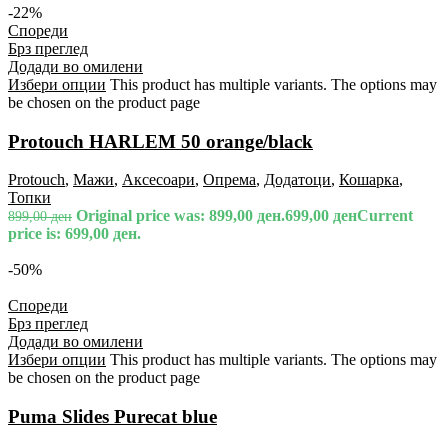
-22%
Спореди
Брз преглед
Додади во омилени
Избери опции
This product has multiple variants. The options may
be chosen on the product page
Protouch HARLEM 50 orange/black
Protouch
,
Мажи
,
Аксесоари
,
Опрема
,
Додатоци
,
Кошарка
,
Топки
Original price was: 899,00 ден.
699,00
ден
Current
899,00
ден
price is: 699,00 ден.
-50%
Спореди
Брз преглед
Додади во омилени
Избери опции
This product has multiple variants. The options may
be chosen on the product page
Puma Slides Purecat blue