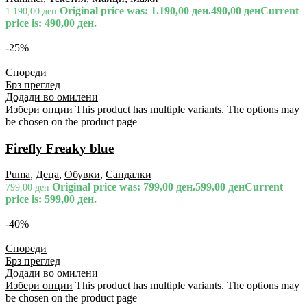
Original price was: 1.190,00 ден.
490,00
ден
Current
1.190,00
ден
price is: 490,00 ден.
-25%
Спореди
Брз преглед
Додади во омилени
Избери опции
This product has multiple variants. The options may
be chosen on the product page
Firefly Freaky blue
Puma
,
Деца
,
Обувки
,
Сандалки
Original price was: 799,00 ден.
599,00
ден
Current
799,00
ден
price is: 599,00 ден.
-40%
Спореди
Брз преглед
Додади во омилени
Избери опции
This product has multiple variants. The options may
be chosen on the product page