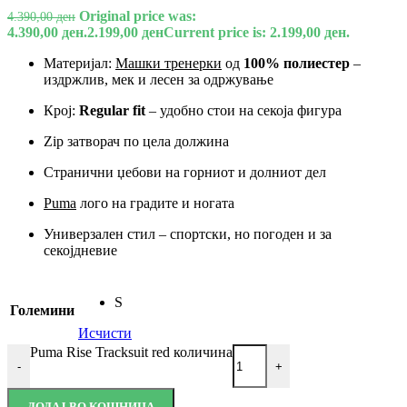
Original price was:
4.390,00
ден
4.390,00 ден.
2.199,00
ден
Current price is: 2.199,00 ден.
Материјал:
Машки тренерки
од
100% полиестер
–
издржлив, мек и лесен за одржување
Крој:
Regular fit
– удобно стои на секоја фигура
Zip затворач по цела должина
Странични џебови на горниот и долниот дел
Puma
лого на градите и ногата
Универзален стил – спортски, но погоден и за
секојдневие
S
Големини
Исчисти
Puma Rise Tracksuit red количина
-
+
ДОДАЈ ВО КОШНИЦА