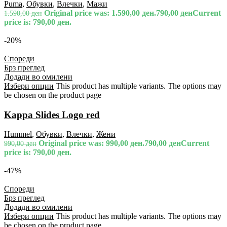
Puma
,
Обувки
,
Влечки
,
Мажи
Original price was: 1.590,00 ден.
790,00
ден
Current
1.590,00
ден
price is: 790,00 ден.
-20%
Спореди
Брз преглед
Додади во омилени
Избери опции
This product has multiple variants. The options may
be chosen on the product page
Kappa Slides Logo red
Hummel
,
Обувки
,
Влечки
,
Жени
Original price was: 990,00 ден.
790,00
ден
Current
990,00
ден
price is: 790,00 ден.
-47%
Спореди
Брз преглед
Додади во омилени
Избери опции
This product has multiple variants. The options may
be chosen on the product page