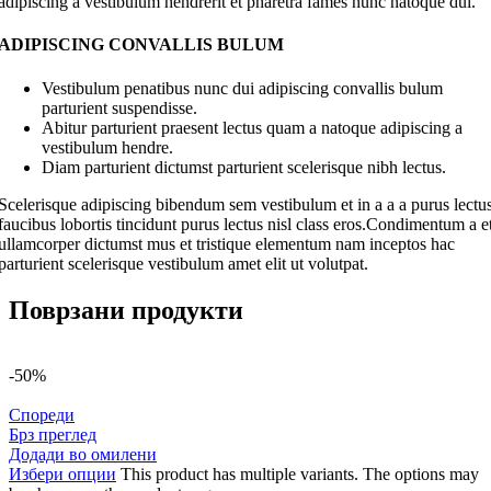
adipiscing a vestibulum hendrerit et pharetra fames nunc natoque dui.
ADIPISCING CONVALLIS BULUM
Vestibulum penatibus nunc dui adipiscing convallis bulum
parturient suspendisse.
Abitur parturient praesent lectus quam a natoque adipiscing a
vestibulum hendre.
Diam parturient dictumst parturient scelerisque nibh lectus.
Scelerisque adipiscing bibendum sem vestibulum et in a a a purus lectu
faucibus lobortis tincidunt purus lectus nisl class eros.Condimentum a e
ullamcorper dictumst mus et tristique elementum nam inceptos hac
parturient scelerisque vestibulum amet elit ut volutpat.
Поврзани продукти
-50%
Спореди
Брз преглед
Додади во омилени
Избери опции
This product has multiple variants. The options may