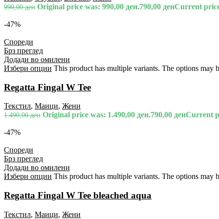
Original price was: 990,00 ден.
790,00
ден
Current price
990,00
ден
-47%
Спореди
Брз преглед
Додади во омилени
Избери опции
This product has multiple variants. The options may 
Regatta Fingal W Tee
Текстил
,
Маици
,
Жени
Original price was: 1.490,00 ден.
790,00
ден
Current pr
1.490,00
ден
-47%
Спореди
Брз преглед
Додади во омилени
Избери опции
This product has multiple variants. The options may 
Regatta Fingal W Tee bleached aqua
Текстил
,
Маици
,
Жени