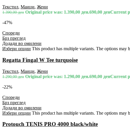
Текстил
,
Маици
,
Жени
Original price was: 1.390,00 ден.
690,00
ден
Current pr
1.390,00
ден
-47%
Спореди
Брз преглед
Додади во омилени
Избери опции
This product has multiple variants. The options may 
Regatta Fingal W Tee turquoise
Текстил
,
Маици
,
Жени
Original price was: 1.290,00 ден.
690,00
ден
Current pr
1.290,00
ден
-22%
Спореди
Брз преглед
Додади во омилени
Избери опции
This product has multiple variants. The options may 
Protouch TENIS PRO 4000 black/white