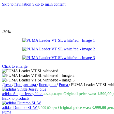
Skip to navigation
Skip to main content
-30%
Click to enlarge
Дома
/
Продавница
/
Брендови
/
Puma
/
PUMA Leader VT SL whit
adidas Single Jersey blue
Original price was: 1.590,00 
1.590,00
ден
Back to products
adidas Duramo SL W
Original price was: 3.999,00 ден
3.999,00
ден
Puma