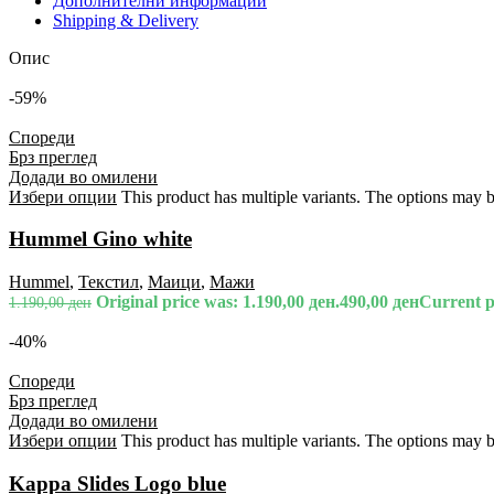
Дополнителни информации
Shipping & Delivery
Опис
-59%
Спореди
Брз преглед
Додади во омилени
Избери опции
This product has multiple variants. The options may 
Hummel Gino white
Hummel
,
Текстил
,
Маици
,
Мажи
Original price was: 1.190,00 ден.
490,00
ден
Current pr
1.190,00
ден
-40%
Спореди
Брз преглед
Додади во омилени
Избери опции
This product has multiple variants. The options may 
Kappa Slides Logo blue