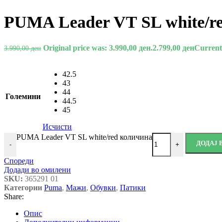
PUMA Leader VT SL white/r
Original price was: 3.990,00 ден.
2.799,00
ден
Current 
3.990,00
ден
42.5
43
44
Големини
44.5
45
Исчисти
PUMA Leader VT SL white/red количина
ДОДАЈ
-
+
Спореди
Додади во омилени
SKU:
365291 01
Категории
Puma
,
Мажи
,
Обувки
,
Патики
Share:
Опис