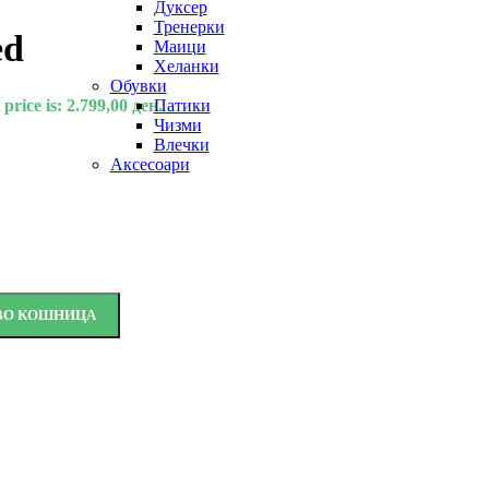
Дуксер
Тренерки
ed
Маици
Хеланки
Обувки
price is: 2.799,00 ден.
Патики
Чизми
Влечки
Аксесоари
 ВО КОШНИЦА