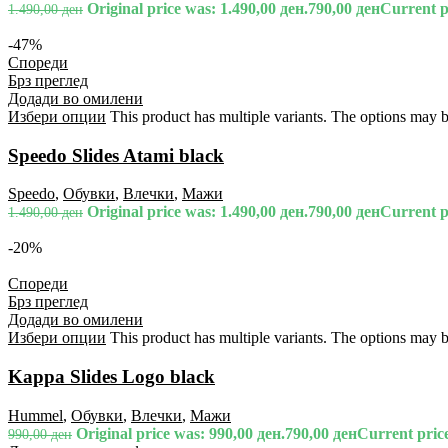
Original price was: 1.490,00 ден.
790,00
ден
Current pr
1.490,00
ден
-47%
Спореди
Брз преглед
Додади во омилени
Избери опции
This product has multiple variants. The options may 
Speedo Slides Atami black
Speedo
,
Обувки
,
Влечки
,
Мажи
Original price was: 1.490,00 ден.
790,00
ден
Current pr
1.490,00
ден
-20%
Спореди
Брз преглед
Додади во омилени
Избери опции
This product has multiple variants. The options may 
Kappa Slides Logo black
Hummel
,
Обувки
,
Влечки
,
Мажи
Original price was: 990,00 ден.
790,00
ден
Current price
990,00
ден