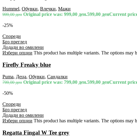
Hummel
,
Обувки
,
Влечки
,
Мажи
Original price was: 999,00 ден.
599,00
ден
Current price
999,00
ден
-25%
Спореди
Брз преглед
Додади во омилени
Избери опции
This product has multiple variants. The options may 
Firefly Freaky blue
Puma
,
Деца
,
Обувки
,
Сандалки
Original price was: 799,00 ден.
599,00
ден
Current price
799,00
ден
-50%
Спореди
Брз преглед
Додади во омилени
Избери опции
This product has multiple variants. The options may 
Regatta Fingal W Tee grey