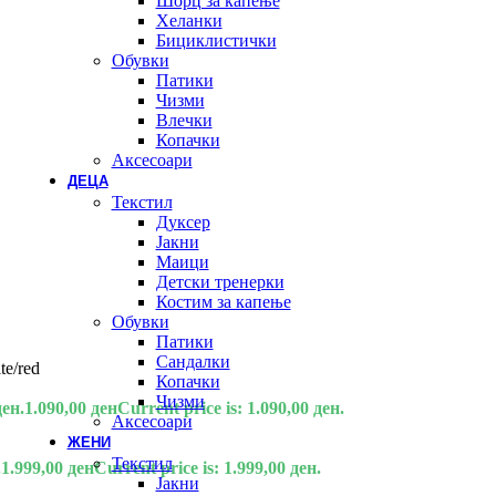
Шорц за капење
Хеланки
Бициклистички
Обувки
Патики
Чизми
Влечки
Копачки
Аксесоари
ДЕЦА
Текстил
Дуксер
Јакни
Маици
Детски тренерки
Костим за капење
Обувки
Патики
Сандалки
e/red
Копачки
Чизми
ден.
1.090,00
ден
Current price is: 1.090,00 ден.
Аксесоари
ЖЕНИ
Текстил
.
1.999,00
ден
Current price is: 1.999,00 ден.
Јакни