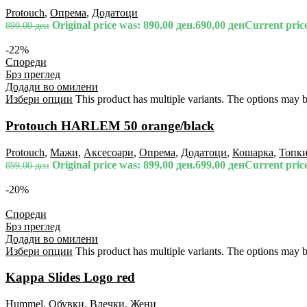
Protouch
,
Опрема
,
Додатоци
Original price was: 890,00 ден.
690,00
ден
Current price
890,00
ден
-22%
Спореди
Брз преглед
Додади во омилени
Избери опции
This product has multiple variants. The options may 
Protouch HARLEM 50 orange/black
Protouch
,
Мажи
,
Аксесоари
,
Опрема
,
Додатоци
,
Кошарка
,
Топк
Original price was: 899,00 ден.
699,00
ден
Current price
899,00
ден
-20%
Спореди
Брз преглед
Додади во омилени
Избери опции
This product has multiple variants. The options may 
Kappa Slides Logo red
Hummel
,
Обувки
,
Влечки
,
Жени