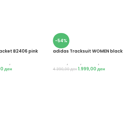
-54%
Jacket B2406 pink
adidas Tracksuit WOMEN black
Јакни
,
Жени
Adidas
,
Жени
,
Текстил
,
Тренерки
00
ден
1.999,00
ден
4.390,00
ден