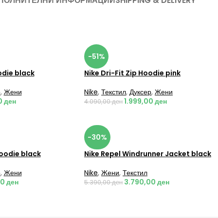
ПОЛНИТЕЛНИ ИНФОРМАЦИИ
SHIPPING & DELIVERY
-51%
odie black
Nike Dri-Fit Zip Hoodie pink
р
,
Жени
Nike
,
Текстил
,
Дуксер
,
Жени
0
ден
1.999,00
ден
4.090,00
ден
-30%
oodie black
Nike Repel Windrunner Jacket black
р
,
Жени
Nike
,
Жени
,
Текстил
00
ден
3.790,00
ден
5.390,00
ден