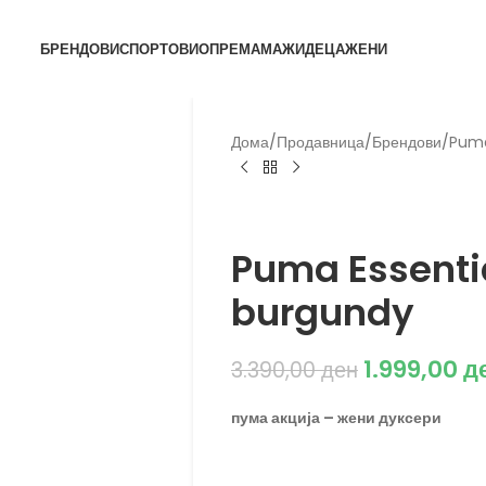
БРЕНДОВИ
СПОРТОВИ
ОПРЕМА
МАЖИ
ДЕЦА
ЖЕНИ
Дома
/
Продавница
/
Брендови
/
Pum
Puma
Puma Essenti
burgundy
1.999,00
д
3.390,00
ден
пума акција – жени дуксери