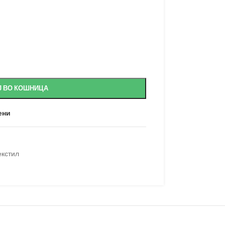
Ј ВО КОШНИЦА
ени
екстил