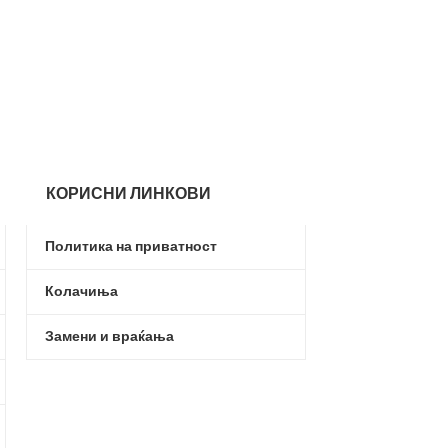
Adidas
,
Жени
,
О
Патики
,
Патики
2.5
3.690,00
ден
КОРИСНИ ЛИНКОВИ
Политика на приватност
Колачиња
Замени и враќања