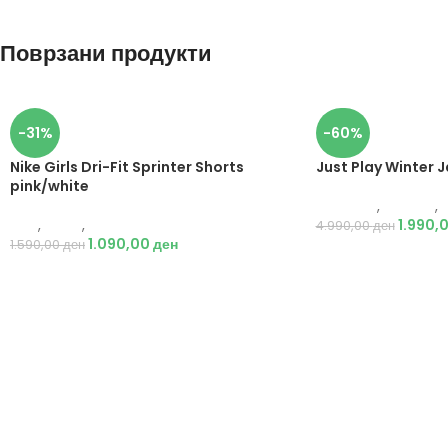
Поврзани продукти
-31%
-60%
Nike Girls Dri-Fit Sprinter Shorts
Just Play Winter 
pink/white
Just Play
,
Текстил
,
Nike
,
Жени
,
Текстил
1.990,
4.990,00
ден
1.090,00
ден
1.590,00
ден