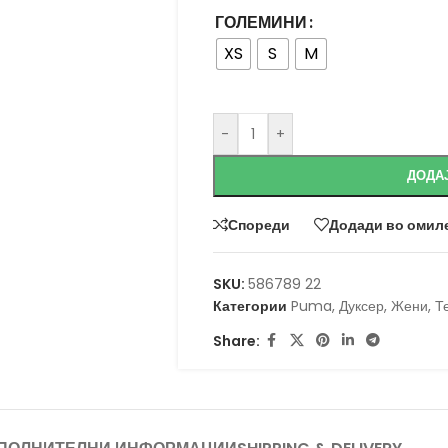
ГОЛЕМИНИ
XS
S
M
-
+
ДОДА
Спореди
Додади во омил
SKU:
586789 22
Категории
Puma
,
Дуксер
,
Жени
,
Т
Share: