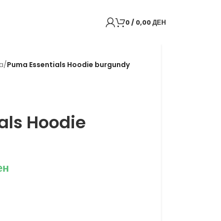
0
/
0,00
ДЕН
a
/
Puma Essentials Hoodie burgundy
als Hoodie
ен