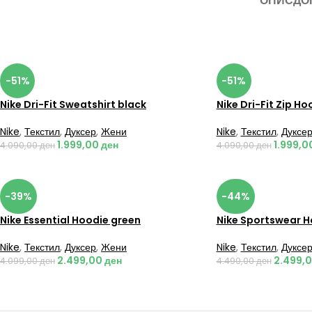
ОПИС
ДО
-51%
-51%
Nike Dri-Fit Sweatshirt black
Nike Dri-Fit Zip Ho
Nike
,
Текстил
,
Дуксер
,
Жени
Nike
,
Текстил
,
Дуксе
1.999,00
ден
1.999,0
4.090,00
ден
4.090,00
ден
-39%
-44%
Nike Essential Hoodie green
Nike Sportswear H
Nike
,
Текстил
,
Дуксер
,
Жени
Nike
,
Текстил
,
Дуксе
2.499,00
ден
2.499,
4.099,00
ден
4.490,00
ден