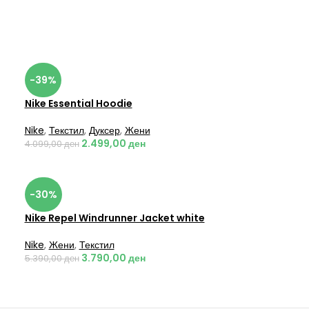
-39%
Nike Essential Hoodie
Nike
,
Текстил
,
Дуксер
,
Жени
2.499,00
ден
4.099,00
ден
-30%
Nike Repel Windrunner Jacket white
Nike
,
Жени
,
Текстил
3.790,00
ден
5.390,00
ден