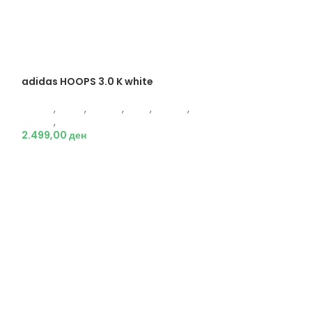
adidas HOOPS 3.0 K white
Adidas
,
Жени
,
Обувки
,
Деца
,
Обувки
,
Патики
,
Патики
2.499,00
ден
-30%
adidas Hyperhi