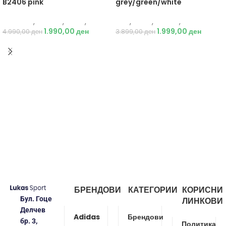
B2406 pink
grey/green/white
Just Play
,
Текстил
,
Јакни
,
Жени
Nike
,
Жени
,
Обувки
,
Патики
1.990,00
ден
1.999,00
ден
4.990,00
ден
3.899,00
ден
БРЕНДОВИ
КАТЕГОРИИ
КОРИСНИ
Бул. Гоце
ЛИНКОВИ
Делчев
Adidas
Брендови
бр. 3,
Политика