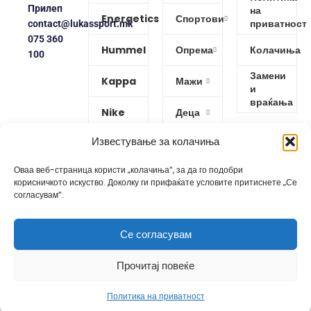
Прилеп
на
Energetics
Спортови
приватност
contact@lukassport.mk
075 360
Hummel
Опрема
Колачиња
100
Замени
Kappa
Мажи
и
враќања
Nike
Деца
Известување за колачиња
Protouch
Жени
Оваа веб-страница користи „колачиња“, за да го подобри
Puma
корисничкото искуство. Доколку ги прифаќате условите притиснете „Се
согласувам“.
Reebok
Се согласувам
Изработено од
GoBro Studio
Прочитај повеќе
Политика на приватност
Shop
Wishlist
Cart
My account