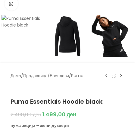
Click to enlarge
Дома
/
Продавница
/
Брендови
/
Puma
Puma
Puma Essentials Hoodie black
1.499,00
ден
2.490,00
ден
пума акција – жени дуксери