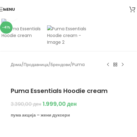
Skip to navigation
MENU
Skip to main content
Click to enlarge
-41%
Дома
/
Продавница
/
Брендови
/
Puma
Puma
Puma Essentials Hoodie cream
1.999,00
ден
3.390,00
ден
пума акција – жени дуксери