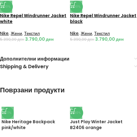
-30%
-30%
Nike Repel Windrunner Jacket
Nike Repel Windrunner Jacket
white
black
Nike
,
Жени
,
Текстил
Nike
,
Жени
,
Текстил
3.790,00
ден
3.790,00
ден
5.390,00
ден
5.390,00
ден
Дополнителни информации
Shipping & Delivery
Поврзани продукти
-21%
-60%
Nike Heritage Backpack
Just Play Winter Jacket
pink/white
B2406 orange