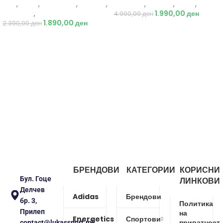
Nike
,
Жени
,
Аксесоари
,
Опрема
,
Just Play
,
Текстил
,
Јакни
,
Жени
Додатоци
,
Ранец
1.990,00
ден
4.990,00
ден
1.890,00
ден
2.390,00
ден
БРЕНДОВИ
КАТЕГОРИИ
КОРИСНИ
Бул. Гоце
ЛИНКОВИ
Делчев
Adidas
Брендови
бр. 3,
Политика
Прилеп
на
Energetics
Спортови
приватност
contact@lukassport.mk