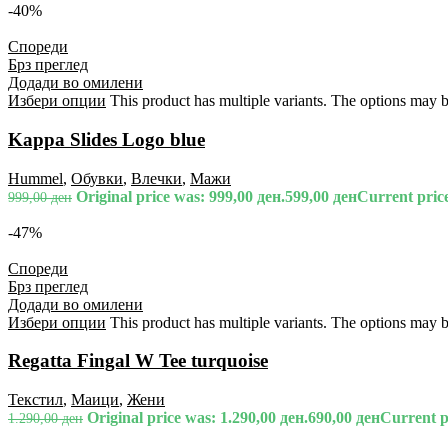
-40%
Спореди
Брз преглед
Додади во омилени
Избери опции
This product has multiple variants. The options may 
Kappa Slides Logo blue
Hummel
,
Обувки
,
Влечки
,
Мажи
Original price was: 999,00 ден.
599,00
ден
Current price
999,00
ден
-47%
Спореди
Брз преглед
Додади во омилени
Избери опции
This product has multiple variants. The options may 
Regatta Fingal W Tee turquoise
Текстил
,
Маици
,
Жени
Original price was: 1.290,00 ден.
690,00
ден
Current pr
1.290,00
ден