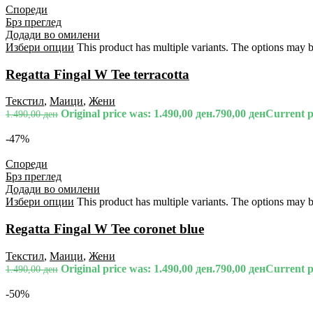
Спореди
Брз преглед
Додади во омилени
Избери опции
This product has multiple variants. The options may 
Regatta Fingal W Tee terracotta
Текстил
,
Маици
,
Жени
Original price was: 1.490,00 ден.
790,00
ден
Current pr
1.490,00
ден
-47%
Спореди
Брз преглед
Додади во омилени
Избери опции
This product has multiple variants. The options may 
Regatta Fingal W Tee coronet blue
Текстил
,
Маици
,
Жени
Original price was: 1.490,00 ден.
790,00
ден
Current pr
1.490,00
ден
-50%