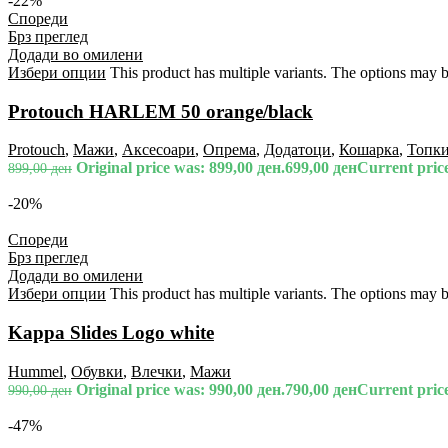
-22%
Спореди
Брз преглед
Додади во омилени
Избери опции
This product has multiple variants. The options may 
Protouch HARLEM 50 orange/black
Protouch
,
Мажи
,
Аксесоари
,
Опрема
,
Додатоци
,
Кошарка
,
Топк
Original price was: 899,00 ден.
699,00
ден
Current price
899,00
ден
-20%
Спореди
Брз преглед
Додади во омилени
Избери опции
This product has multiple variants. The options may 
Kappa Slides Logo white
Hummel
,
Обувки
,
Влечки
,
Мажи
Original price was: 990,00 ден.
790,00
ден
Current price
990,00
ден
-47%