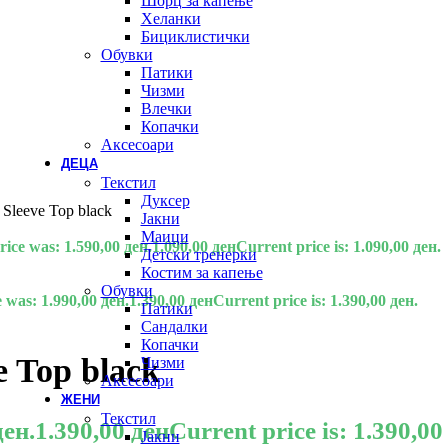
Шорц за капење
Хеланки
Бициклистички
Обувки
Патики
Чизми
Влечки
Копачки
Аксесоари
ДЕЦА
Текстил
Дуксер
t Sleeve Top black
Јакни
Маици
rice was: 1.590,00 ден.
1.090,00
ден
Current price is: 1.090,00 ден.
Детски тренерки
Костим за капење
Обувки
e was: 1.990,00 ден.
1.390,00
ден
Current price is: 1.390,00 ден.
Патики
Сандалки
Копачки
e Top black
Чизми
Аксесоари
ЖЕНИ
Текстил
ден.
1.390,00
ден
Current price is: 1.390,00
Јакни