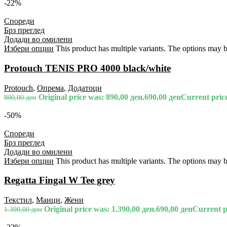
-22%
Спореди
Брз преглед
Додади во омилени
Избери опции
This product has multiple variants. The options may 
Protouch TENIS PRO 4000 black/white
Protouch
,
Опрема
,
Додатоци
Original price was: 890,00 ден.
690,00
ден
Current price
890,00
ден
-50%
Спореди
Брз преглед
Додади во омилени
Избери опции
This product has multiple variants. The options may 
Regatta Fingal W Tee grey
Текстил
,
Маици
,
Жени
Original price was: 1.390,00 ден.
690,00
ден
Current pr
1.390,00
ден