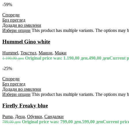
-59%
Спореди
Брз преглед
Додади во омилени
Избери опции
This product has multiple variants. The options may 
Hummel Gino white
Hummel
,
Текстил
,
Маици
,
Мажи
Original price was: 1.190,00 ден.
490,00
ден
Current pr
1.190,00
ден
-25%
Спореди
Брз преглед
Додади во омилени
Избери опции
This product has multiple variants. The options may 
Firefly Freaky blue
Puma
,
Деца
,
Обувки
,
Сандалки
Original price was: 799,00 ден.
599,00
ден
Current price
799,00
ден