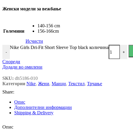
Женски модели за вежбање
140-156 cm
Големини
156-166cm
Исчисти
Nike Girls Dri-Fit Short Sleeve Top black количина
-
+
Спореди
Додади во омилени
SKU:
dh5186-010
Категории
Nike
,
Жени
,
Маици
,
Текстил
,
Трчање
Share:
Опис
Дополнителни информации
Shipping & Delivery
Опис