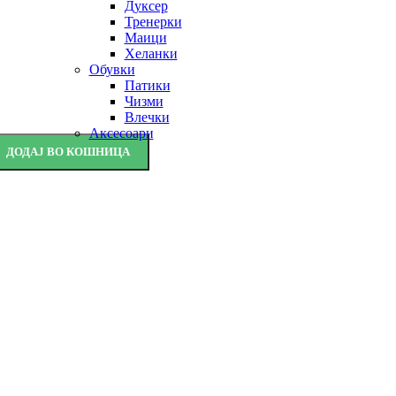
Дуксер
Тренерки
Маици
Хеланки
Обувки
Патики
Чизми
Влечки
Аксесоари
ДОДАЈ ВО КОШНИЦА