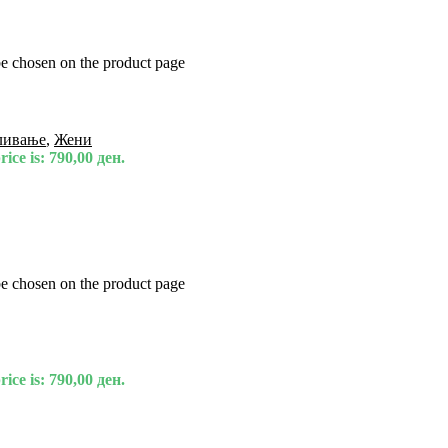
be chosen on the product page
ливање
,
Жени
ice is: 790,00 ден.
be chosen on the product page
ice is: 790,00 ден.