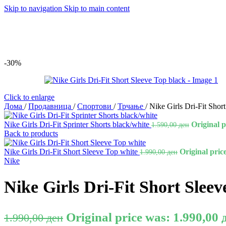
Skip to navigation
Skip to main content
-30%
Click to enlarge
Дома
/
Продавница
/
Спортови
/
Трчање
/
Nike Girls Dri-Fit Shor
Nike Girls Dri-Fit Sprinter Shorts black/white
Original p
1.590,00
ден
Back to products
Nike Girls Dri-Fit Short Sleeve Top white
Original pric
1.990,00
ден
Nike
Nike Girls Dri-Fit Short Sleev
Original price was: 1.990,00 
1.990,00
ден