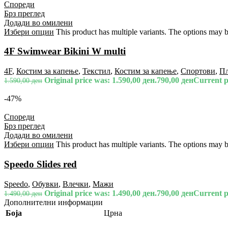
Спореди
Брз преглед
Додади во омилени
Избери опции
This product has multiple variants. The options may 
4F Swimwear Bikini W multi
4F
,
Костим за капење
,
Текстил
,
Костим за капење
,
Спортови
,
П
Original price was: 1.590,00 ден.
790,00
ден
Current pr
1.590,00
ден
-47%
Спореди
Брз преглед
Додади во омилени
Избери опции
This product has multiple variants. The options may 
Speedo Slides red
Speedo
,
Обувки
,
Влечки
,
Мажи
Original price was: 1.490,00 ден.
790,00
ден
Current pr
1.490,00
ден
Дополнителни информации
Боја
Црна