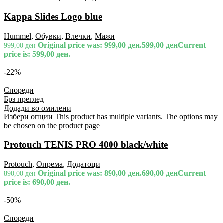
Kappa Slides Logo blue
Hummel
,
Обувки
,
Влечки
,
Мажи
Original price was: 999,00 ден.
599,00
ден
Current
999,00
ден
price is: 599,00 ден.
-22%
Спореди
Брз преглед
Додади во омилени
Избери опции
This product has multiple variants. The options may
be chosen on the product page
Protouch TENIS PRO 4000 black/white
Protouch
,
Опрема
,
Додатоци
Original price was: 890,00 ден.
690,00
ден
Current
890,00
ден
price is: 690,00 ден.
-50%
Спореди