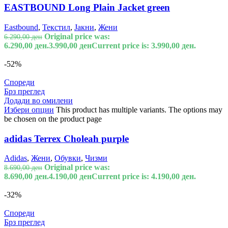
EASTBOUND Long Plain Jacket green
Eastbound
,
Текстил
,
Јакни
,
Жени
Original price was:
6.290,00
ден
6.290,00 ден.
3.990,00
ден
Current price is: 3.990,00 ден.
-52%
Спореди
Брз преглед
Додади во омилени
Избери опции
This product has multiple variants. The options may
be chosen on the product page
adidas Terrex Choleah purple
Adidas
,
Жени
,
Обувки
,
Чизми
Original price was:
8.690,00
ден
8.690,00 ден.
4.190,00
ден
Current price is: 4.190,00 ден.
-32%
Спореди
Брз преглед