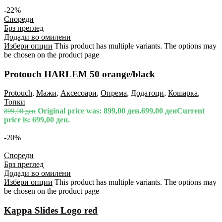
-22%
Спореди
Брз преглед
Додади во омилени
Избери опции
This product has multiple variants. The options may
be chosen on the product page
Protouch HARLEM 50 orange/black
Protouch
,
Мажи
,
Аксесоари
,
Опрема
,
Додатоци
,
Кошарка
,
Топки
Original price was: 899,00 ден.
699,00
ден
Current
899,00
ден
price is: 699,00 ден.
-20%
Спореди
Брз преглед
Додади во омилени
Избери опции
This product has multiple variants. The options may
be chosen on the product page
Kappa Slides Logo red