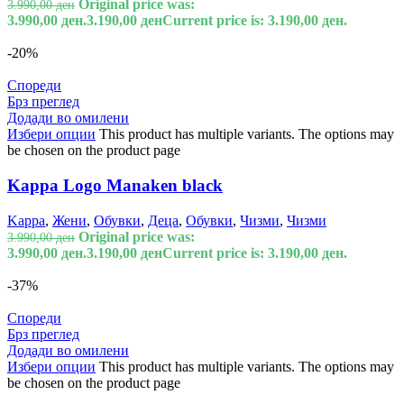
Original price was:
3.990,00
ден
3.990,00 ден.
3.190,00
ден
Current price is: 3.190,00 ден.
-20%
Спореди
Брз преглед
Додади во омилени
Избери опции
This product has multiple variants. The options may
be chosen on the product page
Kappa Logo Manaken black
Kappa
,
Жени
,
Обувки
,
Деца
,
Обувки
,
Чизми
,
Чизми
Original price was:
3.990,00
ден
3.990,00 ден.
3.190,00
ден
Current price is: 3.190,00 ден.
-37%
Спореди
Брз преглед
Додади во омилени
Избери опции
This product has multiple variants. The options may
be chosen on the product page