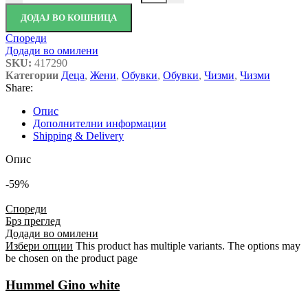
ДОДАЈ ВО КОШНИЦА
Спореди
Додади во омилени
SKU:
417290
Категории
Деца
,
Жени
,
Обувки
,
Обувки
,
Чизми
,
Чизми
Share:
Опис
Дополнителни информации
Shipping & Delivery
Опис
-59%
Спореди
Брз преглед
Додади во омилени
Избери опции
This product has multiple variants. The options may
be chosen on the product page
Hummel Gino white