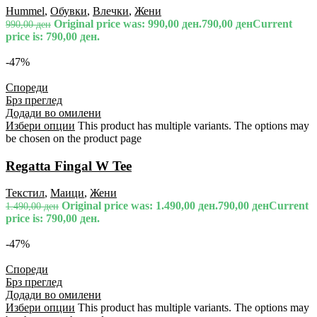
Hummel
,
Обувки
,
Влечки
,
Жени
Original price was: 990,00 ден.
790,00
ден
Current
990,00
ден
price is: 790,00 ден.
-47%
Спореди
Брз преглед
Додади во омилени
Избери опции
This product has multiple variants. The options may
be chosen on the product page
Regatta Fingal W Tee
Текстил
,
Маици
,
Жени
Original price was: 1.490,00 ден.
790,00
ден
Current
1.490,00
ден
price is: 790,00 ден.
-47%
Спореди
Брз преглед
Додади во омилени
Избери опции
This product has multiple variants. The options may