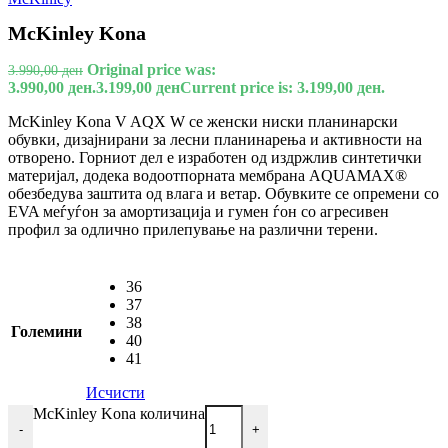
McKinley Kona
Original price was:
3.990,00
ден
3.990,00 ден.
3.199,00
ден
Current price is: 3.199,00 ден.
McKinley Kona V AQX W се женски ниски планинарски
обувки, дизајнирани за лесни планинарења и активности на
отворено. Горниот дел е изработен од издржлив синтетички
материјал, додека водоотпорната мембрана AQUAMAX®
обезбедува заштита од влага и ветар. Обувките се опремени со
EVA меѓуѓон за амортизација и гумен ѓон со агресивен
профил за одлично прилепување на различни терени.
36
37
38
Големини
40
41
Исчисти
McKinley Kona количина
-
+