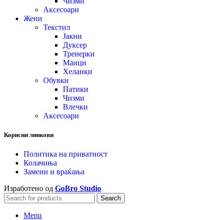
Чизми
Аксесоари
Жени
Текстил
Јакни
Дуксер
Тренерки
Маици
Хеланки
Обувки
Патики
Чизми
Влечки
Аксесоари
Корисни линкови
Политика на приватност
Колачиња
Замени и враќања
Изработено од
GoBro Studio
Search
Menu