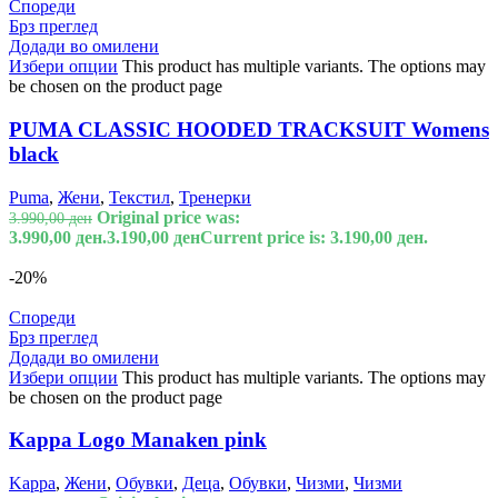
Спореди
Брз преглед
Додади во омилени
Избери опции
This product has multiple variants. The options may
be chosen on the product page
PUMA CLASSIC HOODED TRACKSUIT Womens
black
Puma
,
Жени
,
Текстил
,
Тренерки
Original price was:
3.990,00
ден
3.990,00 ден.
3.190,00
ден
Current price is: 3.190,00 ден.
-20%
Спореди
Брз преглед
Додади во омилени
Избери опции
This product has multiple variants. The options may
be chosen on the product page
Kappa Logo Manaken pink
Kappa
,
Жени
,
Обувки
,
Деца
,
Обувки
,
Чизми
,
Чизми