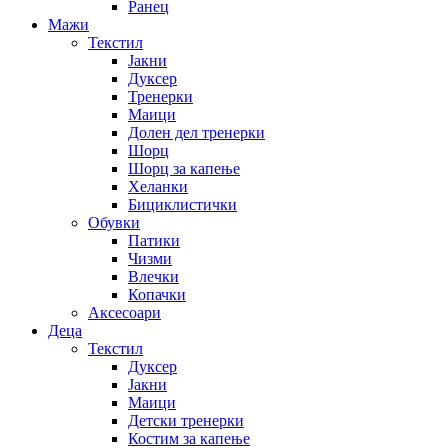
Ранец
Мажи
Текстил
Јакни
Дуксер
Тренерки
Маици
Долен дел тренерки
Шорц
Шорц за капење
Хеланки
Бициклистички
Обувки
Патики
Чизми
Влечки
Копачки
Аксесоари
Деца
Текстил
Дуксер
Јакни
Маици
Детски тренерки
Костим за капење