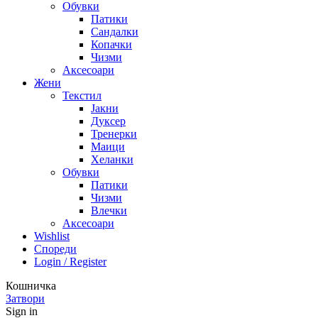
Обувки
Патики
Сандалки
Копачки
Чизми
Аксесоари
Жени
Текстил
Јакни
Дуксер
Тренерки
Маици
Хеланки
Обувки
Патики
Чизми
Влечки
Аксесоари
Wishlist
Спореди
Login / Register
Кошничка
Затвори
Sign in