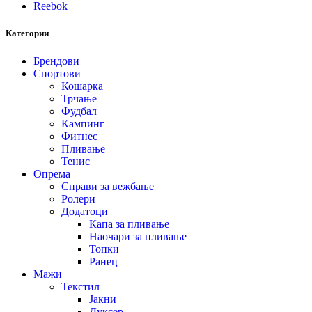
Reebok
Категории
Брендови
Спортови
Кошарка
Трчање
Фудбал
Кампинг
Фитнес
Пливање
Тенис
Опрема
Справи за вежбање
Ролери
Додатоци
Капа за пливање
Наочари за пливање
Топки
Ранец
Мажи
Текстил
Јакни
Дуксер