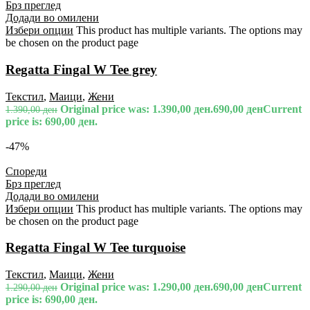
Брз преглед
Додади во омилени
Избери опции
This product has multiple variants. The options may
be chosen on the product page
Regatta Fingal W Tee grey
Текстил
,
Маици
,
Жени
Original price was: 1.390,00 ден.
690,00
ден
Current
1.390,00
ден
price is: 690,00 ден.
-47%
Спореди
Брз преглед
Додади во омилени
Избери опции
This product has multiple variants. The options may
be chosen on the product page
Regatta Fingal W Tee turquoise
Текстил
,
Маици
,
Жени
Original price was: 1.290,00 ден.
690,00
ден
Current
1.290,00
ден
price is: 690,00 ден.