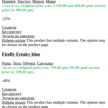
Hummel
,
Текстил
,
Маици
,
Мажи
Original price was: 1.190,00 ден.
490,00
ден
Current
1.190,00
ден
price is: 490,00 ден.
-25%
Спореди
Брз преглед
Додади во омилени
Избери опции
This product has multiple variants. The options may
be chosen on the product page
Firefly Freaky blue
Puma
,
Деца
,
Обувки
,
Сандалки
Original price was: 799,00 ден.
599,00
ден
Current
799,00
ден
price is: 599,00 ден.
-40%
Спореди
Брз преглед
Додади во омилени
Избери опции
This product has multiple variants. The options may
be chosen on the product page