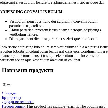
adipiscing a vestibulum hendrerit et pharetra fames nunc natoque dui.
ADIPISCING CONVALLIS BULUM
Vestibulum penatibus nunc dui adipiscing convallis bulum
parturient suspendisse.
Abitur parturient praesent lectus quam a natoque adipiscing a
vestibulum hendre.
Diam parturient dictumst parturient scelerisque nibh lectus.
Scelerisque adipiscing bibendum sem vestibulum et in a a a purus lectu
faucibus lobortis tincidunt purus lectus nisl class eros.Condimentum a e
ullamcorper dictumst mus et tristique elementum nam inceptos hac
parturient scelerisque vestibulum amet elit ut volutpat.
Поврзани продукти
-31%
Спореди
Брз преглед
Додади во омилени
Избери опции
This product has multiple variants. The options may