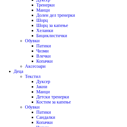
Тренерки
Маици
Долен дел тренерки
Шорц
Шорц за капење
Хеланки
Бициклистички
Обувки
Патики
Чизми
Влечки
Копачки
Аксесоари
Деца
Текстил
Дуксер
Јакни
Маици
Детски тренерки
Костим за капење
Обувки
Патики
Сандалки
Копачки