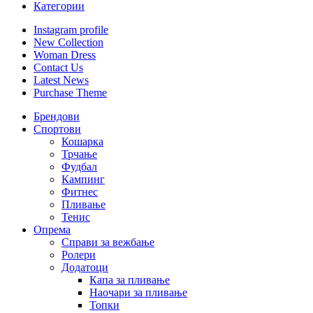
Категории
Instagram profile
New Collection
Woman Dress
Contact Us
Latest News
Purchase Theme
Брендови
Спортови
Кошарка
Трчање
Фудбал
Кампинг
Фитнес
Пливање
Тенис
Опрема
Справи за вежбање
Ролери
Додатоци
Капа за пливање
Наочари за пливање
Топки