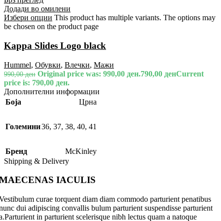
Додади во омилени
Избери опции
This product has multiple variants. The options may
be chosen on the product page
Kappa Slides Logo black
Hummel
,
Обувки
,
Влечки
,
Мажи
Original price was: 990,00 ден.
790,00
ден
Current
990,00
ден
price is: 790,00 ден.
Дополнителни информации
Боја
Црна
Големини
36
,
37
,
38
,
40
,
41
Бренд
McKinley
Shipping & Delivery
MAECENAS IACULIS
Vestibulum curae torquent diam diam commodo parturient penatibus
nunc dui adipiscing convallis bulum parturient suspendisse parturient
a.Parturient in parturient scelerisque nibh lectus quam a natoque