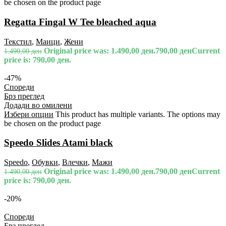
be chosen on the product page
Regatta Fingal W Tee bleached aqua
Текстил
,
Маици
,
Жени
Original price was: 1.490,00 ден.
790,00
ден
Current
1.490,00
ден
price is: 790,00 ден.
-47%
Спореди
Брз преглед
Додади во омилени
Избери опции
This product has multiple variants. The options may
be chosen on the product page
Speedo Slides Atami black
Speedo
,
Обувки
,
Влечки
,
Мажи
Original price was: 1.490,00 ден.
790,00
ден
Current
1.490,00
ден
price is: 790,00 ден.
-20%
Спореди
Брз преглед