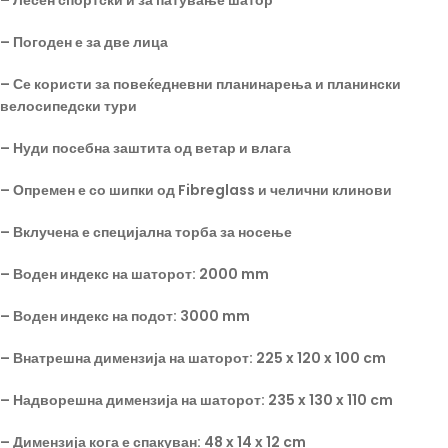
–
Лесен
спортски и за патување шатор
–
Погоден е за две лица
–
Се користи за повеќедневни планинарења и планински
велосипедски тури
–
Нуди посебна заштита од ветар и влага
–
Опремен е со шипки од
Fibreglass
и челични клинови
–
Вклучена е специјална торба за носење
– Воден индекс на шаторот:
2000 mm
– Воден индекс на подот
: 3000 mm
–
Внатрешна димензија на шаторот
: 225 x 120 x 100 cm
–
Надворешна димензија на шаторот
: 235 x 130 x 110 cm
–
Димензија кога е спакуван
: 48 x 14 x 12 cm