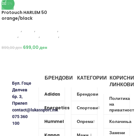
-22%
Protouch HARLEM 50
orange/black
Protouch
,
Мажи
,
Аксесоари
,
Опрема
,
Додатоци
,
Кошарка
,
Топки
699,00
ден
899,00
ден
БРЕНДОВИ
КАТЕГОРИИ
КОРИСНИ
Бул. Гоце
ЛИНКОВИ
Делчев
Adidas
Брендови
бр. 3,
Политика
Прилеп
на
Energetics
Спортови
приватност
contact@lukassport.mk
075 360
Hummel
Опрема
Колачиња
100
Замени
Kappa
Мажи