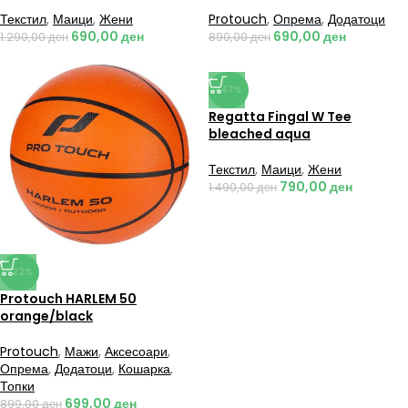
Текстил
,
Маици
,
Жени
Protouch
,
Опрема
,
Додатоци
690,00
ден
690,00
ден
1.290,00
ден
890,00
ден
-47%
Regatta Fingal W Tee
bleached aqua
Текстил
,
Маици
,
Жени
790,00
ден
1.490,00
ден
-22%
Protouch HARLEM 50
orange/black
Protouch
,
Мажи
,
Аксесоари
,
Опрема
,
Додатоци
,
Кошарка
,
Топки
699,00
ден
899,00
ден