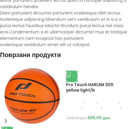
Abitur parturient praesent lectus quam a natoque adipiscing a
vestibulum hendre.
Diam parturient dictumst parturient scelerisque nibh lectus.
Scelerisque adipiscing bibendum sem vestibulum et in a a a
purus lectus faucibus lobortis tincidunt purus lectus nisl class
eros.Condimentum a et ullamcorper dictumst mus et tristique
elementum nam inceptos hac parturient
scelerisque vestibulum amet elit ut volutpat.
Поврзани продукти
-17%
Pro Touch HARLEM 300
yellow light/b
Protouch
,
Мажи
,
Аксесоари
,
Опрема
,
Додатоци
,
Кошарка
,
Топки
999,00
ден
1.199,00
ден