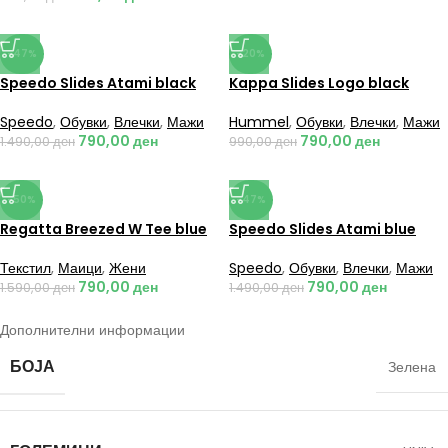
-47%
-20%
Speedo Slides Atami black
Kappa Slides Logo black
Speedo
,
Обувки
,
Влечки
,
Мажи
Hummel
,
Обувки
,
Влечки
,
Мажи
790,00
ден
790,00
ден
1.490,00
ден
990,00
ден
-50%
-47%
Regatta Breezed W Tee blue
Speedo Slides Atami blue
Текстил
,
Маици
,
Жени
Speedo
,
Обувки
,
Влечки
,
Мажи
790,00
ден
790,00
ден
1.590,00
ден
1.490,00
ден
Дополнителни информации
БОЈА
Зелена