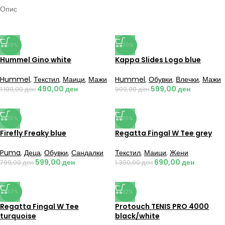
Опис
-59%
-40%
Hummel Gino white
Kappa Slides Logo blue
Hummel
,
Текстил
,
Маици
,
Мажи
Hummel
,
Обувки
,
Влечки
,
Мажи
490,00
ден
599,00
ден
1.190,00
ден
999,00
ден
-25%
-50%
Firefly Freaky blue
Regatta Fingal W Tee grey
Puma
,
Деца
,
Обувки
,
Сандалки
Текстил
,
Маици
,
Жени
599,00
ден
690,00
ден
799,00
ден
1.390,00
ден
-47%
-22%
Regatta Fingal W Tee
Protouch TENIS PRO 4000
turquoise
black/white