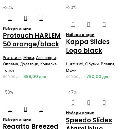
-22%
-20%
Избери опции
Protouch HARLEM
Избери опции
Kappa Slides
50 orange/black
Logo black
Protouch
,
Мажи
,
Аксесоари
,
Опрема
,
Додатоци
,
Кошарка
,
Hummel
,
Обувки
,
Влечки
,
Топки
Мажи
699,00
ден
790,00
ден
899,00
ден
990,00
ден
-50%
-47%
Избери опции
Speedo Slides
Избери опции
Regatta Breezed
Atami blue