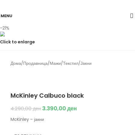
Skip to navigation
Skip to main content
MENU
-21%
Click to enlarge
Дома
/
Продавница
/
Мажи
/
Текстил
/
Јакни
Back to products
McKinley
McKinley Calbuco black
3.390,00
ден
4.290,00
ден
McKinley – јакни