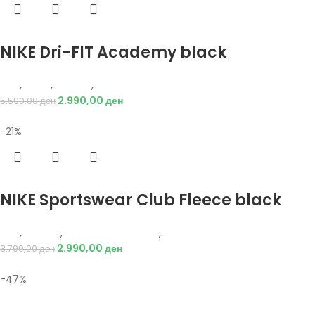
Избери опции
NIKE Dri-FIT Academy black
Nike
,
Мажи
,
Текстил
,
Тренерки
2.990,00
ден
5.590,00
ден
-21%
Избери опции
NIKE Sportswear Club Fleece black
Nike
,
Текстил
,
Долен дел тренерки
,
Мажи
2.990,00
ден
3.790,00
ден
-47%