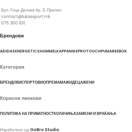
Бул. Гоце Делчев бр. 3, Прилеп
contact@lukassport.mk
075 360 100
Брендови
ADIDAS
ENERGETICS
HUMMEL
KAPPA
NIKE
PROTOUCH
PUMA
REEBOK
Категории
БРЕНДОВИ
СПОРТОВИ
ОПРЕМА
МАЖИ
ДЕЦА
ЖЕНИ
Корисни линкови
ПОЛИТИКА НА ПРИВАТНОСТ
КОЛАЧИЊА
ЗАМЕНИ И ВРАЌАЊА
Изработено од
GoBro Studio