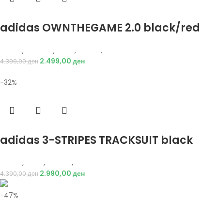
Избери опции
adidas OWNTHEGAME 2.0 black/red
Adidas
,
Кошарка
,
Мажи
,
Обувки
,
Патики
2.499,00
ден
4.399,00
ден
-32%
Избери опции
adidas 3-STRIPES TRACKSUIT black
Adidas
,
Мажи
,
Текстил
,
Тренерки
2.990,00
ден
4.390,00
ден
-47%