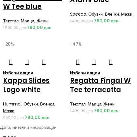
W Tee blue
Speedo
,
Обувки
,
Влечки
,
Мажи
Текстил
,
Маици
,
Жени
790,00
ден
1.490,00
ден
790,00
ден
1.590,00
ден
-20%
-47%
Избери опции
Избери опции
Kappa Slides
Regatta Fingal W
Logo white
Tee terracotta
Hummel
,
Обувки
,
Влечки
,
Текстил
,
Маици
,
Жени
Мажи
790,00
ден
1.490,00
ден
790,00
ден
990,00
ден
Дополнителни информации