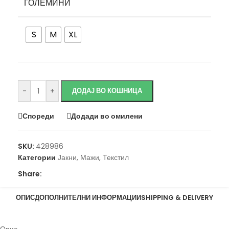
ГОЛЕМИНИ
S
M
XL
Исчисти
-
+
ДОДАЈ ВО КОШНИЦА
Спореди
Додади во омилени
SKU:
428986
Категории
Јакни
,
Мажи
,
Текстил
Share:
ОПИС
ДОПОЛНИТЕЛНИ ИНФОРМАЦИИ
SHIPPING & DELIVERY