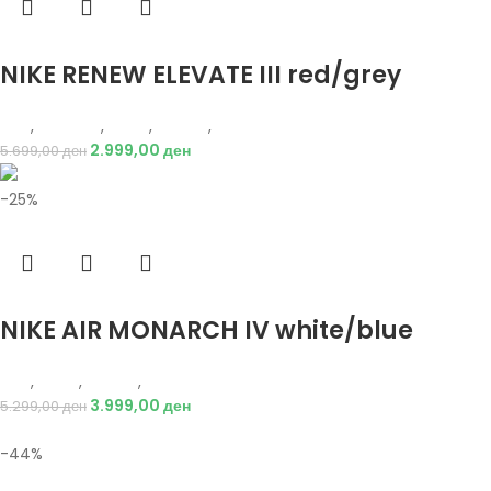
Избери опции
NIKE RENEW ELEVATE III red/grey
Nike
,
Кошарка
,
Мажи
,
Обувки
,
Патики
2.999,00
ден
5.699,00
ден
-25%
Избери опции
NIKE AIR MONARCH IV white/blue
Nike
,
Мажи
,
Обувки
,
Патики
3.999,00
ден
5.299,00
ден
-44%