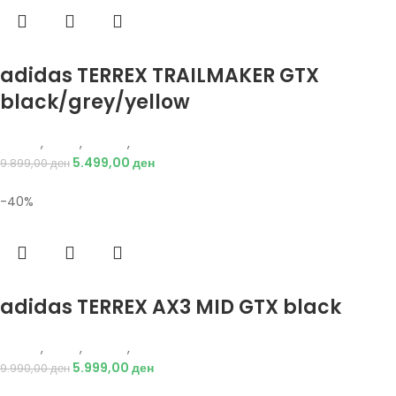
Избери опции
adidas TERREX TRAILMAKER GTX
black/grey/yellow
Adidas
,
Мажи
,
Обувки
,
Чизми
5.499,00
ден
9.899,00
ден
-40%
Избери опции
adidas TERREX AX3 MID GTX black
Adidas
,
Мажи
,
Обувки
,
Чизми
5.999,00
ден
9.990,00
ден