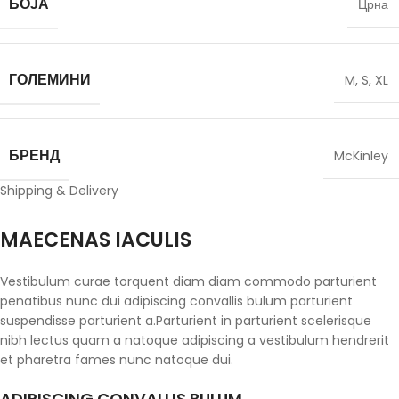
БОЈА
Црна
ГОЛЕМИНИ
M
,
S
,
XL
БРЕНД
McKinley
Shipping & Delivery
MAECENAS IACULIS
Vestibulum curae torquent diam diam commodo parturient
penatibus nunc dui adipiscing convallis bulum parturient
suspendisse parturient a.Parturient in parturient scelerisque
nibh lectus quam a natoque adipiscing a vestibulum hendrerit
et pharetra fames nunc natoque dui.
ADIPISCING CONVALLIS BULUM