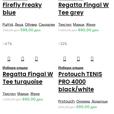
Firefly Freaky
Regatta Fingal W
blue
Tee grey
Puma
,
Деца
,
Обувки
,
Сандалки
Текстил
,
Маици
,
Жени
599,00
ден
690,00
ден
799,00
ден
1.390,00
ден
-47%
-22%
Избери опции
Избери опции
Regatta Fingal W
Protouch TENIS
Tee turquoise
PRO 4000
black/white
Текстил
,
Маици
,
Жени
690,00
ден
1.290,00
ден
Protouch
,
Опрема
,
Додатоци
690,00
ден
890,00
ден