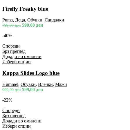
Firefly Freaky blue
Puma
,
Деца
,
Обувки
,
Сандалки
599,00
ден
799,00
ден
-40%
Спореди
Брз преглед
Додади во омилени
Избери опции
Kappa Slides Logo blue
Hummel
,
Обувки
,
Влечки
,
Мажи
599,00
ден
999,00
ден
-22%
Спореди
Брз преглед
Додади во омилени
Избери опции