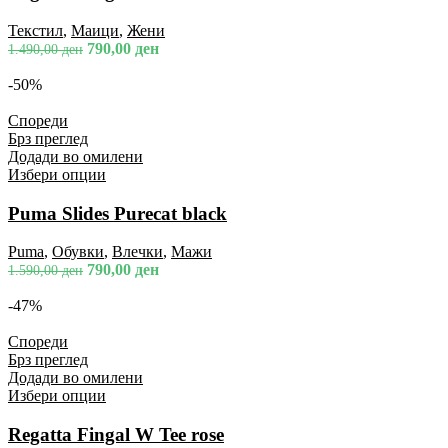
Текстил
,
Маици
,
Жени
790,00
ден
1.490,00
ден
-50%
Спореди
Брз преглед
Додади во омилени
Избери опции
Puma Slides Purecat black
Puma
,
Обувки
,
Влечки
,
Мажи
790,00
ден
1.590,00
ден
-47%
Спореди
Брз преглед
Додади во омилени
Избери опции
Regatta Fingal W Tee rose