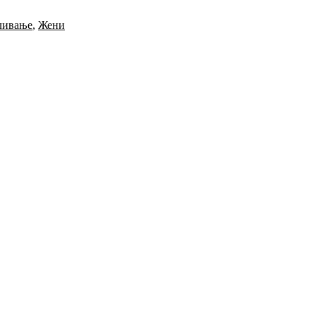
ливање
,
Жени