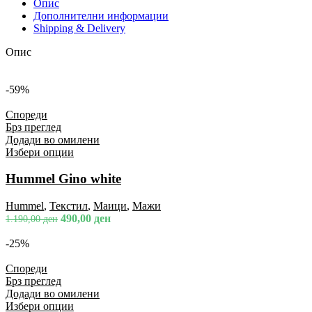
Опис
Дополнителни информации
Shipping & Delivery
Опис
-59%
Спореди
Брз преглед
Додади во омилени
Избери опции
Hummel Gino white
Hummel
,
Текстил
,
Маици
,
Мажи
490,00
ден
1.190,00
ден
-25%
Спореди
Брз преглед
Додади во омилени
Избери опции