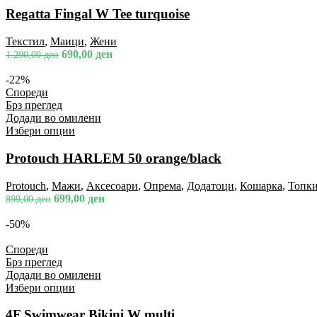
Regatta Fingal W Tee turquoise
Текстил
,
Маици
,
Жени
690,00
ден
1.290,00
ден
-22%
Спореди
Брз преглед
Додади во омилени
Избери опции
Protouch HARLEM 50 orange/black
Protouch
,
Мажи
,
Аксесоари
,
Опрема
,
Додатоци
,
Кошарка
,
Топк
699,00
ден
899,00
ден
-50%
Спореди
Брз преглед
Додади во омилени
Избери опции
4F Swimwear Bikini W multi