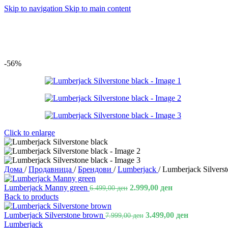
Skip to navigation
Skip to main content
-56%
Click to enlarge
Дома
/
Продавница
/
Брендови
/
Lumberjack
/
Lumberjack Silverst
Lumberjack Manny green
2.999,00
ден
6.499,00
ден
Back to products
Lumberjack Silverstone brown
3.499,00
ден
7.999,00
ден
Lumberjack