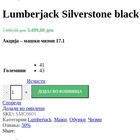
Lumberjack Silverstone black
3.499,00
ден
7.999,00
ден
Акција – машки чизми 17.1
41
Големини
43
Исчисти
ДОДАЈ ВО КОШНИЦА
-
+
Спореди
Додади во омилени
SKU:
SMC0601
Категории
Lumberjack
,
Мажи
,
Обувки
,
Чизми
Ознака:
50%
Share: