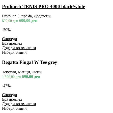
Protouch TENIS PRO 4000 black/white
Protouch
,
Опрема
,
Додатоци
690,00
ден
890,00
ден
-50%
Спореди
Брз преглед
Додади во омилени
Избери опции
Regatta Fingal W Tee grey
Текстил
,
Маици
,
Жени
690,00
ден
1.390,00
ден
-47%
Спореди
Брз преглед
Додади во омилени
Избери опции