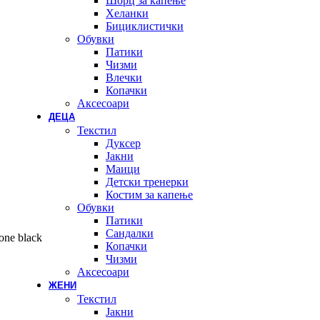
Шорц за капење
Хеланки
Бициклистички
Обувки
Патики
Чизми
Влечки
Копачки
Аксесоари
ДЕЦА
Текстил
Дуксер
Јакни
Маици
Детски тренерки
Костим за капење
Обувки
Патики
Сандалки
one black
Копачки
Чизми
Аксесоари
ЖЕНИ
Текстил
Јакни