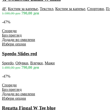
4F
,
Костим за капење
,
Текстил
,
Костим за капење
,
Спортови
,
П
790,00
ден
1.590,00
ден
-47%
Спореди
Брз преглед
Додади во омилени
Избери опции
Speedo Slides red
Speedo
,
Обувки
,
Влечки
,
Мажи
790,00
ден
1.490,00
ден
-47%
Спореди
Брз преглед
Додади во омилени
Избери опции
Regatta Fingal W Tee blue