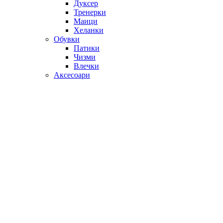
Дуксер
Тренерки
Маици
Хеланки
Обувки
Патики
Чизми
Влечки
Аксесоари