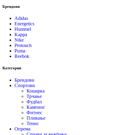
Брендови
Adidas
Energetics
Hummel
Kappa
Nike
Protouch
Puma
Reebok
Категории
Брендови
Спортови
Кошарка
Трчање
Фудбал
Кампинг
Фитнес
Пливање
Тенис
Опрема
Справи за вежбање