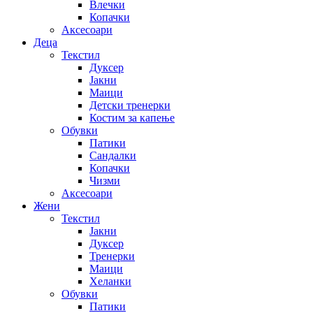
Влечки
Копачки
Аксесоари
Деца
Текстил
Дуксер
Јакни
Маици
Детски тренерки
Костим за капење
Обувки
Патики
Сандалки
Копачки
Чизми
Аксесоари
Жени
Текстил
Јакни
Дуксер
Тренерки
Маици
Хеланки
Обувки
Патики