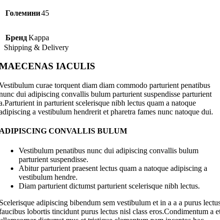
Големини
45
Бренд
Kappa
Shipping & Delivery
MAECENAS IACULIS
Vestibulum curae torquent diam diam commodo parturient penatibus
nunc dui adipiscing convallis bulum parturient suspendisse parturient
a.Parturient in parturient scelerisque nibh lectus quam a natoque
adipiscing a vestibulum hendrerit et pharetra fames nunc natoque dui.
ADIPISCING CONVALLIS BULUM
Vestibulum penatibus nunc dui adipiscing convallis bulum
parturient suspendisse.
Abitur parturient praesent lectus quam a natoque adipiscing a
vestibulum hendre.
Diam parturient dictumst parturient scelerisque nibh lectus.
Scelerisque adipiscing bibendum sem vestibulum et in a a a purus lectu
faucibus lobortis tincidunt purus lectus nisl class eros.Condimentum a e