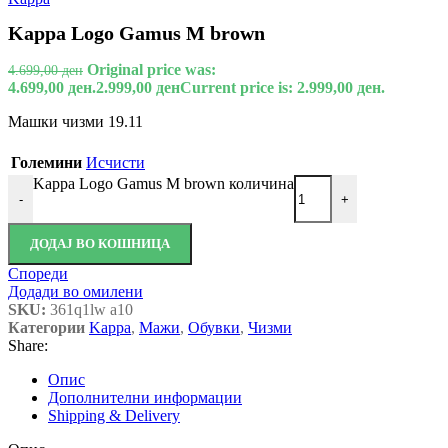
Kappa Logo Gamus M brown
Original price was:
4.699,00
ден
4.699,00 ден.
2.999,00
ден
Current price is: 2.999,00 ден.
Машки чизми 19.11
Големини
Исчисти
Kappa Logo Gamus M brown количина
-
+
ДОДАЈ ВО КОШНИЦА
Спореди
Додади во омилени
SKU:
361q1lw a10
Категории
Kappa
,
Мажи
,
Обувки
,
Чизми
Share:
Опис
Дополнителни информации
Shipping & Delivery