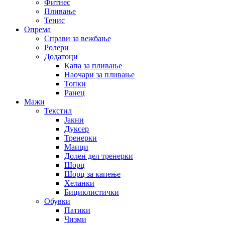
Фитнес
Пливање
Тенис
Опрема
Справи за вежбање
Ролери
Додатоци
Капа за пливање
Наочари за пливање
Топки
Ранец
Мажи
Текстил
Јакни
Дуксер
Тренерки
Маици
Долен дел тренерки
Шорц
Шорц за капење
Хеланки
Бициклистички
Обувки
Патики
Чизми