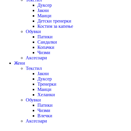
Дуксер
Јакни
Маици
Детски тренерки
Костим за капење
Обувки
Патики
Сандалки
Копачки
Чизми
Аксесоари
Жени
Текстил
Јакни
Дуксер
Тренерки
Маици
Хеланки
Обувки
Патики
Чизми
Влечки
Аксесоари