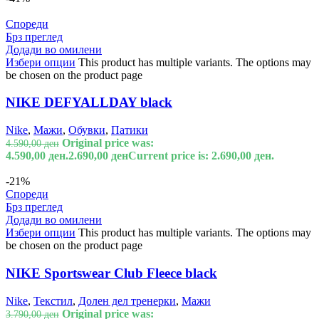
Спореди
Брз преглед
Додади во омилени
Избери опции
This product has multiple variants. The options may
be chosen on the product page
NIKE DEFYALLDAY black
Nike
,
Мажи
,
Обувки
,
Патики
Original price was:
4.590,00
ден
4.590,00 ден.
2.690,00
ден
Current price is: 2.690,00 ден.
-21%
Спореди
Брз преглед
Додади во омилени
Избери опции
This product has multiple variants. The options may
be chosen on the product page
NIKE Sportswear Club Fleece black
Nike
,
Текстил
,
Долен дел тренерки
,
Мажи
Original price was:
3.790,00
ден