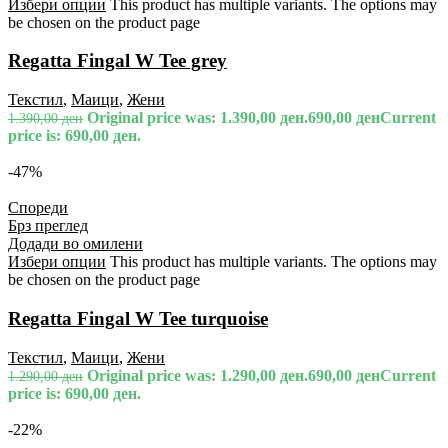
Избери опции
This product has multiple variants. The options may
be chosen on the product page
Regatta Fingal W Tee grey
Текстил
,
Маици
,
Жени
Original price was: 1.390,00 ден.
690,00
ден
Current
1.390,00
ден
price is: 690,00 ден.
-47%
Спореди
Брз преглед
Додади во омилени
Избери опции
This product has multiple variants. The options may
be chosen on the product page
Regatta Fingal W Tee turquoise
Текстил
,
Маици
,
Жени
Original price was: 1.290,00 ден.
690,00
ден
Current
1.290,00
ден
price is: 690,00 ден.
-22%