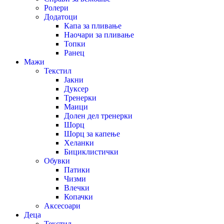
Ролери
Додатоци
Капа за пливање
Наочари за пливање
Топки
Ранец
Мажи
Текстил
Јакни
Дуксер
Тренерки
Маици
Долен дел тренерки
Шорц
Шорц за капење
Хеланки
Бициклистички
Обувки
Патики
Чизми
Влечки
Копачки
Аксесоари
Деца
Текстил