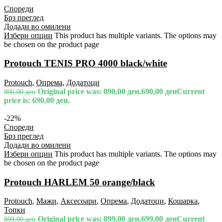
Спореди
Брз преглед
Додади во омилени
Избери опции
This product has multiple variants. The options may
be chosen on the product page
Protouch TENIS PRO 4000 black/white
Protouch
,
Опрема
,
Додатоци
Original price was: 890,00 ден.
690,00
ден
Current
890,00
ден
price is: 690,00 ден.
-22%
Спореди
Брз преглед
Додади во омилени
Избери опции
This product has multiple variants. The options may
be chosen on the product page
Protouch HARLEM 50 orange/black
Protouch
,
Мажи
,
Аксесоари
,
Опрема
,
Додатоци
,
Кошарка
,
Топки
Original price was: 899,00 ден.
699,00
ден
Current
899,00
ден