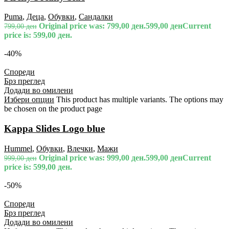
Puma
,
Деца
,
Обувки
,
Сандалки
Original price was: 799,00 ден.
599,00
ден
Current
799,00
ден
price is: 599,00 ден.
-40%
Спореди
Брз преглед
Додади во омилени
Избери опции
This product has multiple variants. The options may
be chosen on the product page
Kappa Slides Logo blue
Hummel
,
Обувки
,
Влечки
,
Мажи
Original price was: 999,00 ден.
599,00
ден
Current
999,00
ден
price is: 599,00 ден.
-50%
Спореди
Брз преглед
Додади во омилени