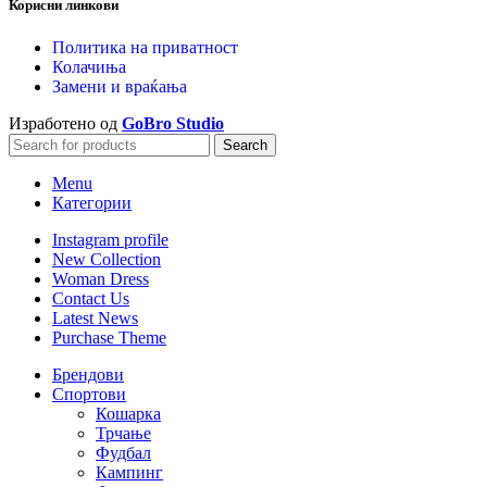
Корисни линкови
Политика на приватност
Колачиња
Замени и враќања
Изработено од
GoBro Studio
Search
Menu
Категории
Instagram profile
New Collection
Woman Dress
Contact Us
Latest News
Purchase Theme
Брендови
Спортови
Кошарка
Трчање
Фудбал
Кампинг