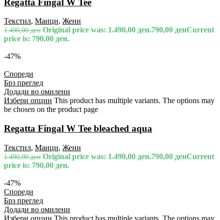
Regatta Fingal W Tee
Текстил
,
Маици
,
Жени
Original price was: 1.490,00 ден.
790,00
ден
Current
1.490,00
ден
price is: 790,00 ден.
-47%
Спореди
Брз преглед
Додади во омилени
Избери опции
This product has multiple variants. The options may
be chosen on the product page
Regatta Fingal W Tee bleached aqua
Текстил
,
Маици
,
Жени
Original price was: 1.490,00 ден.
790,00
ден
Current
1.490,00
ден
price is: 790,00 ден.
-47%
Спореди
Брз преглед
Додади во омилени
Избери опции
This product has multiple variants. The options may