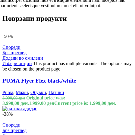
ullamcorper dictumst mus et tristique elementum nam inceptos hac
parturient scelerisque vestibulum amet elit ut volutpat.
Поврзани продукти
-50%
Спореди
Брз преглед
Додади во омилени
Избери опции
This product has multiple variants. The options may
be chosen on the product page
PUMA Flyer Flex black/white
Puma
,
Мажи
,
Обувки
,
Патики
Original price was:
3.990,00
ден
3.990,00 ден.
1.999,00
ден
Current price is: 1.999,00 ден.
-38%
Спореди
Брз преглед