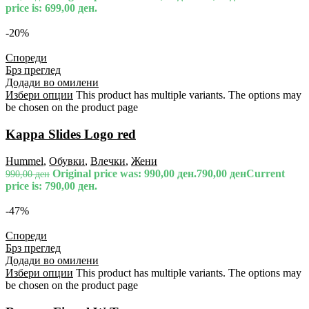
price is: 699,00 ден.
-20%
Спореди
Брз преглед
Додади во омилени
Избери опции
This product has multiple variants. The options may
be chosen on the product page
Kappa Slides Logo red
Hummel
,
Обувки
,
Влечки
,
Жени
Original price was: 990,00 ден.
790,00
ден
Current
990,00
ден
price is: 790,00 ден.
-47%
Спореди
Брз преглед
Додади во омилени
Избери опции
This product has multiple variants. The options may
be chosen on the product page