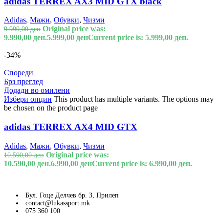
adidas TERREX AX3 MID GTX black
Adidas
,
Мажи
,
Обувки
,
Чизми
Original price was:
9.990,00
ден
9.990,00 ден.
5.999,00
ден
Current price is: 5.999,00 ден.
-34%
Спореди
Брз преглед
Додади во омилени
Избери опции
This product has multiple variants. The options may
be chosen on the product page
adidas TERREX AX4 MID GTX
Adidas
,
Мажи
,
Обувки
,
Чизми
Original price was:
10.590,00
ден
10.590,00 ден.
6.990,00
ден
Current price is: 6.990,00 ден.
Бул. Гоце Делчев бр. 3, Прилеп
contact@lukassport.mk
075 360 100