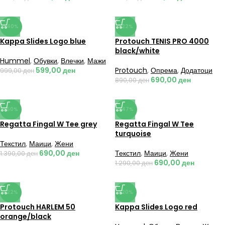
-40%
-22%
Kappa Slides Logo blue
Protouch TENIS PRO 4000
black/white
Hummel
,
Обувки
,
Влечки
,
Мажи
599,00
ден
Protouch
,
Опрема
,
Додатоци
999,00
ден
690,00
ден
890,00
ден
-50%
-47%
Regatta Fingal W Tee grey
Regatta Fingal W Tee
turquoise
Текстил
,
Маици
,
Жени
690,00
ден
Текстил
,
Маици
,
Жени
1.390,00
ден
690,00
ден
1.290,00
ден
-22%
-20%
Protouch HARLEM 50
Kappa Slides Logo red
orange/black