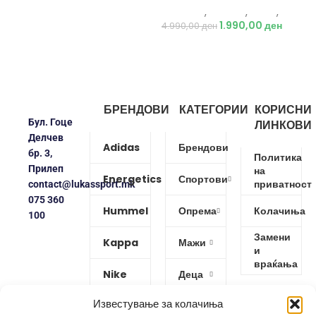
Just Play
,
Текстил
,
Јакни
,
Жени
1.990,00
ден
4.990,00
ден
БРЕНДОВИ
КАТЕГОРИИ
КОРИСНИ
Бул. Гоце
ЛИНКОВИ
Делчев
Adidas
Брендови
бр. 3,
Политика
Прилеп
на
Energetics
Спортови
приватност
contact@lukassport.mk
075 360
Hummel
Опрема
Колачиња
100
Замени
Kappa
Мажи
и
враќања
Nike
Деца
Известување за колачиња
Protouch
Жени