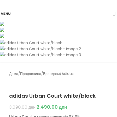
Skip to navigation
Skip to main content
-19%
MENU
Дома
/
Продавница
/
Брендови
/
Adidas
Back to products
Adidas
adidas Urban Court white/black
2.490,00
ден
3.090,00
ден
Urban Court – машка колекција 07.05