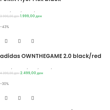
Puma
,
Мажи
,
Обувки
,
Патики
1.999,00
ден
3.999,00
ден
-43%
Избери опции
adidas OWNTHEGAME 2.0 black/red
Adidas
,
Кошарка
,
Мажи
,
Обувки
,
Патики
2.499,00
ден
4.399,00
ден
-30%
Избери опции