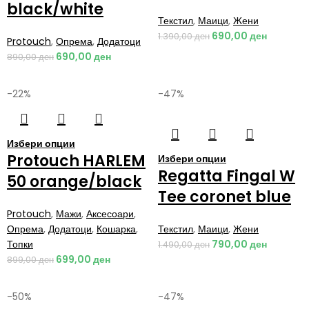
black/white
Текстил
,
Маици
,
Жени
690,00
ден
1.390,00
ден
Protouch
,
Опрема
,
Додатоци
690,00
ден
890,00
ден
-22%
-47%
Избери опции
Protouch HARLEM
Избери опции
Regatta Fingal W
50 orange/black
Tee coronet blue
Protouch
,
Мажи
,
Аксесоари
,
Опрема
,
Додатоци
,
Кошарка
,
Текстил
,
Маици
,
Жени
Топки
790,00
ден
1.490,00
ден
699,00
ден
899,00
ден
-50%
-47%