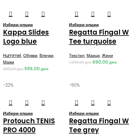
Избери опции
Избери опции
Kappa Slides
Regatta Fingal W
Logo blue
Tee turquoise
Hummel
,
Обувки
,
Влечки
,
Текстил
,
Маици
,
Жени
Мажи
690,00
ден
1.290,00
ден
599,00
ден
999,00
ден
-22%
-50%
Избери опции
Избери опции
Protouch TENIS
Regatta Fingal W
PRO 4000
Tee grey