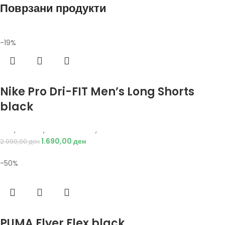
Поврзани продукти
-19%
Избери опции
Nike Pro Dri-FIT Men’s Long Shorts
black
Nike
,
Текстил
,
Бициклистички
,
Мажи
1.690,00
ден
2.090,00
ден
-50%
Избери опции
PUMA Flyer Flex black