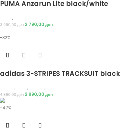
PUMA Anzarun Lite black/white
Puma
,
Мажи
,
Обувки
,
Патики
2.790,00
ден
3.990,00
ден
-32%
Избери опции
adidas 3-STRIPES TRACKSUIT black
Adidas
,
Мажи
,
Текстил
,
Тренерки
2.990,00
ден
4.390,00
ден
-47%