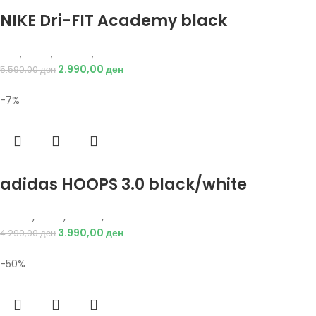
Избери опции
NIKE Dri-FIT Academy black
Nike
,
Мажи
,
Текстил
,
Тренерки
2.990,00
ден
5.590,00
ден
-7%
Избери опции
adidas HOOPS 3.0 black/white
Adidas
,
Мажи
,
Обувки
,
Патики
3.990,00
ден
4.290,00
ден
-50%