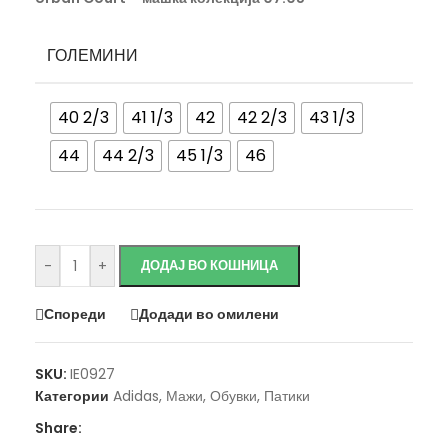
ГОЛЕМИНИ
40 2/3
41 1/3
42
42 2/3
43 1/3
44
44 2/3
45 1/3
46
Исчисти
-
+
ДОДАЈ ВО КОШНИЦА
Спореди
Додади во омилени
SKU:
IE0927
Категории
Adidas
,
Мажи
,
Обувки
,
Патики
Share: