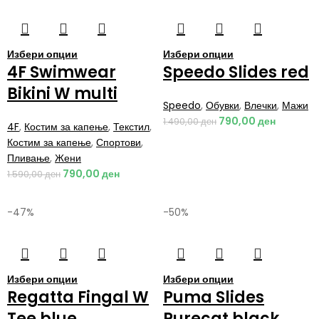
Избери опции
Избери опции
4F Swimwear
Speedo Slides red
Bikini W multi
Speedo
,
Обувки
,
Влечки
,
Мажи
790,00
ден
1.490,00
ден
4F
,
Костим за капење
,
Текстил
,
Костим за капење
,
Спортови
,
Пливање
,
Жени
790,00
ден
1.590,00
ден
-47%
-50%
Избери опции
Избери опции
Regatta Fingal W
Puma Slides
Tee blue
Purecat black