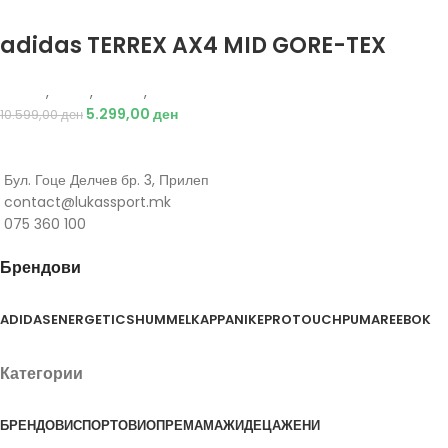
Избери опции
adidas TERREX AX4 MID GORE-TEX
Adidas
,
Мажи
,
Обувки
,
Чизми
5.299,00
ден
10.599,00
ден
Бул. Гоце Делчев бр. 3, Прилеп
contact@lukassport.mk
075 360 100
Брендови
ADIDAS
ENERGETICS
HUMMEL
KAPPA
NIKE
PROTOUCH
PUMA
REEBOK
Категории
БРЕНДОВИ
СПОРТОВИ
ОПРЕМА
МАЖИ
ДЕЦА
ЖЕНИ