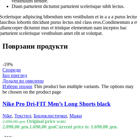
vestibulum hendre.
Diam parturient dictumst parturient scelerisque nibh lectus.
Scelerisque adipiscing bibendum sem vestibulum et in a a a purus lectu
faucibus lobortis tincidunt purus lectus nisl class eros.Condimentum a e
ullamcorper dictumst mus et tristique elementum nam inceptos hac
parturient scelerisque vestibulum amet elit ut volutpat.
Поврзани продукти
-19%
Спореди
Брз преглед
Додади во омилени
Избери опции
This product has multiple variants. The options may
be chosen on the product page
Nike Pro Dri-FIT Men’s Long Shorts black
Nike
,
Текстил
,
Бициклистички
,
Мажи
Original price was:
2.090,00
ден
2.090,00 ден.
1.690,00
ден
Current price is: 1.690,00 ден.