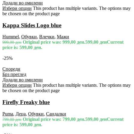
Додади во омилени
Избери опции
This product has multiple variants. The options may
be chosen on the product page
Kappa Slides Logo blue
Hummel
,
Обувки
,
Влечки
,
Мажи
Original price was: 999,00 ден.
599,00
ден
Current
999,00
ден
price is: 599,00 ден.
-25%
Спореди
Брз преглед
Додади во омилени
Избери опции
This product has multiple variants. The options may
be chosen on the product page
Firefly Freaky blue
Puma
,
Деца
,
Обувки
,
Сандалки
Original price was: 799,00 ден.
599,00
ден
Current
799,00
ден
price is: 599,00 ден.