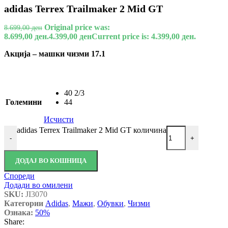
adidas Terrex Trailmaker 2 Mid GT
Original price was:
8.699,00
ден
8.699,00 ден.
4.399,00
ден
Current price is: 4.399,00 ден.
Акција – машки чизми 17.1
40 2/3
Големини
44
Исчисти
adidas Terrex Trailmaker 2 Mid GT количина
-
+
ДОДАЈ ВО КОШНИЦА
Спореди
Додади во омилени
SKU:
JI3070
Категории
Adidas
,
Мажи
,
Обувки
,
Чизми
Ознака:
50%
Share: