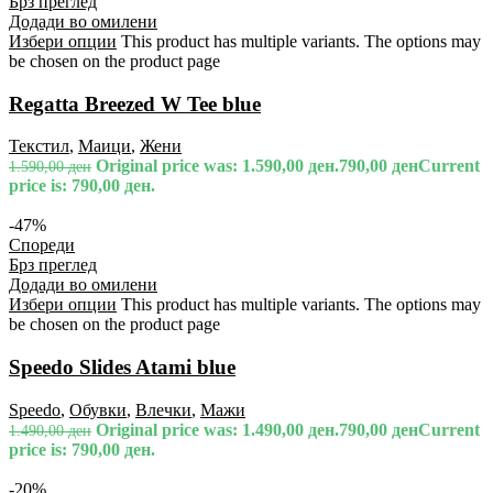
Брз преглед
Додади во омилени
Избери опции
This product has multiple variants. The options may
be chosen on the product page
Regatta Breezed W Tee blue
Текстил
,
Маици
,
Жени
Original price was: 1.590,00 ден.
790,00
ден
Current
1.590,00
ден
price is: 790,00 ден.
-47%
Спореди
Брз преглед
Додади во омилени
Избери опции
This product has multiple variants. The options may
be chosen on the product page
Speedo Slides Atami blue
Speedo
,
Обувки
,
Влечки
,
Мажи
Original price was: 1.490,00 ден.
790,00
ден
Current
1.490,00
ден
price is: 790,00 ден.
-20%