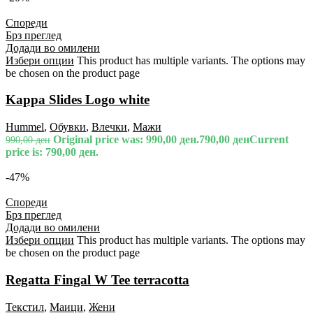
Спореди
Брз преглед
Додади во омилени
Избери опции
This product has multiple variants. The options may
be chosen on the product page
Kappa Slides Logo white
Hummel
,
Обувки
,
Влечки
,
Мажи
Original price was: 990,00 ден.
790,00
ден
Current
990,00
ден
price is: 790,00 ден.
-47%
Спореди
Брз преглед
Додади во омилени
Избери опции
This product has multiple variants. The options may
be chosen on the product page
Regatta Fingal W Tee terracotta
Текстил
,
Маици
,
Жени