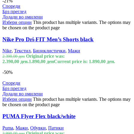
-21%
Спореди
Брз преглед
Додади во омилени
Избери опции
This product has multiple variants. The options may
be chosen on the product page
Nike Pro Dri-FIT Men’s Shorts black
Nike
,
Текстил
,
Бициклистички
,
Мажи
Original price was:
2.390,00
ден
2.390,00 ден.
1.890,00
ден
Current price is: 1.890,00 ден.
-50%
Спореди
Брз преглед
Додади во омилени
Избери опции
This product has multiple variants. The options may
be chosen on the product page
PUMA Flyer Flex black/white
Puma
,
Мажи
,
Обувки
,
Патики
Original price was:
3.990,00
ден