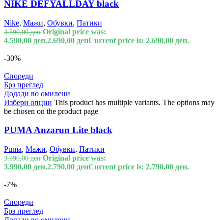
NIKE DEFYALLDAY black
Nike
,
Мажи
,
Обувки
,
Патики
Original price was:
4.590,00
ден
4.590,00 ден.
2.690,00
ден
Current price is: 2.690,00 ден.
-30%
Спореди
Брз преглед
Додади во омилени
Избери опции
This product has multiple variants. The options may
be chosen on the product page
PUMA Anzarun Lite black
Puma
,
Мажи
,
Обувки
,
Патики
Original price was:
3.990,00
ден
3.990,00 ден.
2.790,00
ден
Current price is: 2.790,00 ден.
-7%
Спореди
Брз преглед
Додади во омилени