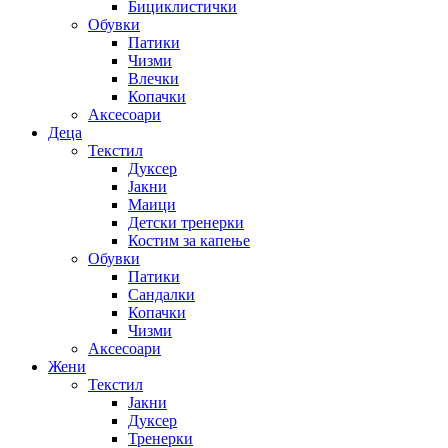
Бициклистички
Обувки
Патики
Чизми
Влечки
Копачки
Аксесоари
Деца
Текстил
Дуксер
Јакни
Маици
Детски тренерки
Костим за капење
Обувки
Патики
Сандалки
Копачки
Чизми
Аксесоари
Жени
Текстил
Јакни
Дуксер
Тренерки