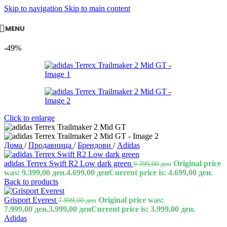
Skip to navigation
Skip to main content
MENU
-49%
Click to enlarge
Дома
/
Продавница
/
Брендови
/
Adidas
adidas Terrex Swift R2 Low dark green
Original price
9.399,00
ден
was: 9.399,00 ден.
4.699,00
ден
Current price is: 4.699,00 ден.
Back to products
Grisport Everest
Original price was:
7.999,00
ден
7.999,00 ден.
3.999,00
ден
Current price is: 3.999,00 ден.
Adidas