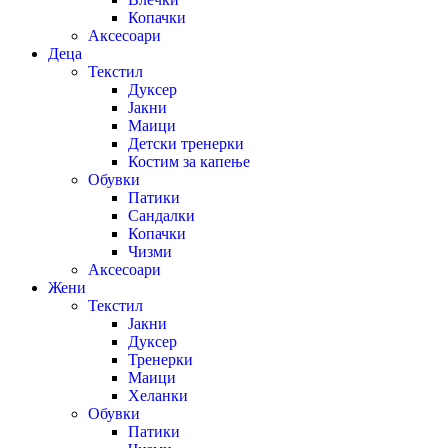
Копачки
Аксесоари
Деца
Текстил
Дуксер
Јакни
Маици
Детски тренерки
Костим за капење
Обувки
Патики
Сандалки
Копачки
Чизми
Аксесоари
Жени
Текстил
Јакни
Дуксер
Тренерки
Маици
Хеланки
Обувки
Патики