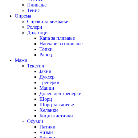
Пливање
Тенис
Опрема
Справи за вежбање
Ролери
Додатоци
Капа за пливање
Наочари за пливање
Топки
Ранец
Мажи
Текстил
Јакни
Дуксер
Тренерки
Маици
Долен дел тренерки
Шорц
Шорц за капење
Хеланки
Бициклистички
Обувки
Патики
Чизми
Влечки