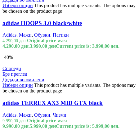
Избери опции
This product has multiple variants. The options may
be chosen on the product page
adidas HOOPS 3.0 black/white
Adidas
,
Мажи
,
Обувки
,
Патики
Original price was:
4.290,00
ден
4.290,00 ден.
3.990,00
ден
Current price is: 3.990,00 ден.
-40%
Спореди
Брз преглед
Додади во омилени
Избери опции
This product has multiple variants. The options may
be chosen on the product page
adidas TERREX AX3 MID GTX black
Adidas
,
Мажи
,
Обувки
,
Чизми
Original price was:
9.990,00
ден
9.990,00 ден.
5.999,00
ден
Current price is: 5.999,00 ден.