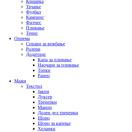
Кошарка
Трчање
Фудбал
Кампинг
Фитнес
Пливање
Тенис
Опрема
Справи за вежбање
Ролери
Додатоци
Капа за пливање
Наочари за пливање
Топки
Ранец
Мажи
Текстил
Јакни
Дуксер
Тренерки
Маици
Долен дел тренерки
Шорц
Шорц за капење
Хеланки