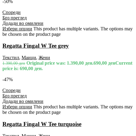
-50%
Спореди
Брз преглед
Додади во омилени
Избери опции
This product has multiple variants. The options may
be chosen on the product page
Regatta Fingal W Tee grey
Текстил
,
Маици
,
Жени
Original price was: 1.390,00 ден.
690,00
ден
Current
1.390,00
ден
price is: 690,00 ден.
-47%
Спореди
Брз преглед
Додади во омилени
Избери опции
This product has multiple variants. The options may
be chosen on the product page
Regatta Fingal W Tee turquoise
Текстил
,
Маици
,
Жени