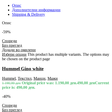
Опис
Дополнителни информации
Shipping & Delivery
Опис
-59%
Спореди
Брз преглед
Додади во омилени
Избери опции
This product has multiple variants. The options may
be chosen on the product page
Hummel Gino white
Hummel
,
Текстил
,
Маици
,
Мажи
Original price was: 1.190,00 ден.
490,00
ден
Current
1.190,00
ден
price is: 490,00 ден.
-40%
Спореди
Брз преглед