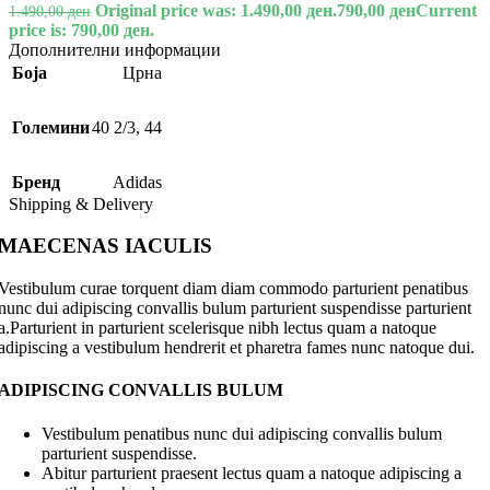
Original price was: 1.490,00 ден.
790,00
ден
Current
1.490,00
ден
price is: 790,00 ден.
Дополнителни информации
Боја
Црна
Големини
40 2/3
,
44
Бренд
Adidas
Shipping & Delivery
MAECENAS IACULIS
Vestibulum curae torquent diam diam commodo parturient penatibus
nunc dui adipiscing convallis bulum parturient suspendisse parturient
a.Parturient in parturient scelerisque nibh lectus quam a natoque
adipiscing a vestibulum hendrerit et pharetra fames nunc natoque dui.
ADIPISCING CONVALLIS BULUM
Vestibulum penatibus nunc dui adipiscing convallis bulum
parturient suspendisse.
Abitur parturient praesent lectus quam a natoque adipiscing a