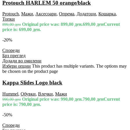
Protouch HARLEM 50 orange/black
Protouch
,
Мажи
,
Аксесоари
,
Опрема
,
Додатоци
,
Кошарка
,
Топки
Original price was: 899,00 ден.
699,00
ден
Current
899,00
ден
price is: 699,00 ден.
-20%
Спореди
Брз преглед
Додади во омилени
Избери опции
This product has multiple variants. The options may
be chosen on the product page
Kappa Slides Logo black
Hummel
,
Обувки
,
Влечки
,
Мажи
Original price was: 990,00 ден.
790,00
ден
Current
990,00
ден
price is: 790,00 ден.
-50%
Спореди