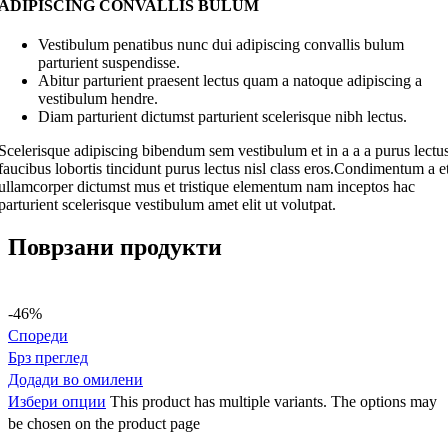
ADIPISCING CONVALLIS BULUM
Vestibulum penatibus nunc dui adipiscing convallis bulum
parturient suspendisse.
Abitur parturient praesent lectus quam a natoque adipiscing a
vestibulum hendre.
Diam parturient dictumst parturient scelerisque nibh lectus.
Scelerisque adipiscing bibendum sem vestibulum et in a a a purus lectu
faucibus lobortis tincidunt purus lectus nisl class eros.Condimentum a e
ullamcorper dictumst mus et tristique elementum nam inceptos hac
parturient scelerisque vestibulum amet elit ut volutpat.
Поврзани продукти
-46%
Спореди
Брз преглед
Додади во омилени
Избери опции
This product has multiple variants. The options may
be chosen on the product page