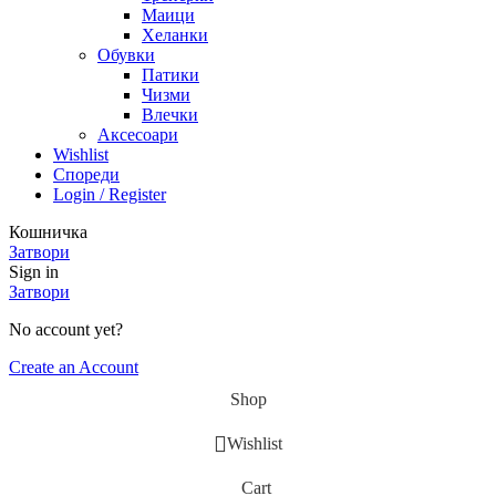
Маици
Хеланки
Обувки
Патики
Чизми
Влечки
Аксесоари
Wishlist
Спореди
Login / Register
Кошничка
Затвори
Sign in
Затвори
No account yet?
Create an Account
Shop
Wishlist
Cart