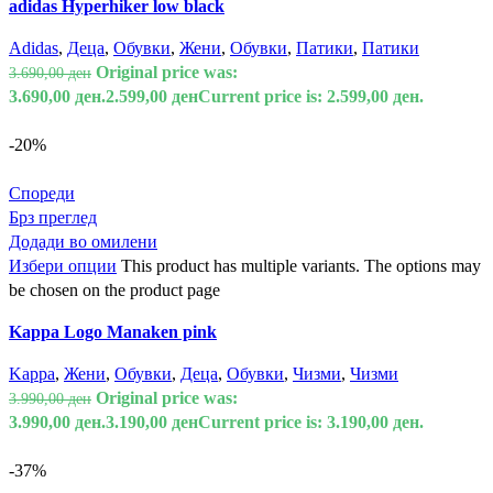
adidas Hyperhiker low black
Adidas
,
Деца
,
Обувки
,
Жени
,
Обувки
,
Патики
,
Патики
Original price was:
3.690,00
ден
3.690,00 ден.
2.599,00
ден
Current price is: 2.599,00 ден.
-20%
Спореди
Брз преглед
Додади во омилени
Избери опции
This product has multiple variants. The options may
be chosen on the product page
Kappa Logo Manaken pink
Kappa
,
Жени
,
Обувки
,
Деца
,
Обувки
,
Чизми
,
Чизми
Original price was:
3.990,00
ден
3.990,00 ден.
3.190,00
ден
Current price is: 3.190,00 ден.
-37%