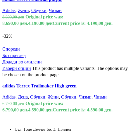
Adidas
,
Жени
,
Обувки
,
Чизми
Original price was:
8.690,00
ден
8.690,00 ден.
4.190,00
ден
Current price is: 4.190,00 ден.
-32%
Спореди
Брз преглед
Додади во омилени
Избери опции
This product has multiple variants. The options may
be chosen on the product page
adidas Terrex Trailmaker High green
Adidas
,
Деца
,
Обувки
,
Жени
,
Обувки
,
Чизми
,
Чизми
Original price was:
6.790,00
ден
6.790,00 ден.
4.590,00
ден
Current price is: 4.590,00 ден.
Бул. Гоце Делчев бр. 3, Прилеп