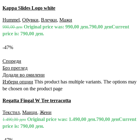
Kappa Slides Logo white
Hummel
,
Обувки
,
Влечки
,
Мажи
Original price was: 990,00 ден.
790,00
ден
Current
990,00
ден
price is: 790,00 ден.
-47%
Спореди
Брз преглед
Додади во омилени
Избери опции
This product has multiple variants. The options may
be chosen on the product page
Regatta Fingal W Tee terracotta
Текстил
,
Маици
,
Жени
Original price was: 1.490,00 ден.
790,00
ден
Current
1.490,00
ден
price is: 790,00 ден.
-47%