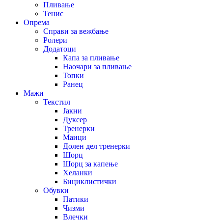
Пливање
Тенис
Опрема
Справи за вежбање
Ролери
Додатоци
Капа за пливање
Наочари за пливање
Топки
Ранец
Мажи
Текстил
Јакни
Дуксер
Тренерки
Маици
Долен дел тренерки
Шорц
Шорц за капење
Хеланки
Бициклистички
Обувки
Патики
Чизми
Влечки