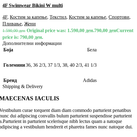
4F Swimwear Bikini W multi
4F
,
Костим за капење
,
Текстил
,
Костим за капење
,
Спортови
,
Пливање
,
Жени
Original price was: 1.590,00 ден.
790,00
ден
Current
1.590,00
ден
price is: 790,00 ден.
Дополнителни информации
Боја
Бела
Големини
36
,
36 2/3
,
37 1/3
,
38
,
40 2/3
,
41 1/3
Бренд
Adidas
Shipping & Delivery
MAECENAS IACULIS
Vestibulum curae torquent diam diam commodo parturient penatibus
nunc dui adipiscing convallis bulum parturient suspendisse parturient
a.Parturient in parturient scelerisque nibh lectus quam a natoque
adipiscing a vestibulum hendrerit et pharetra fames nunc natoque dui.