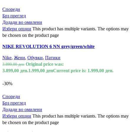
Спореди
Брз преглед
Додади во омилени
Избери опции
This product has multiple variants. The options may
be chosen on the product page
NIKE REVOLUTION 6 NN grey/green/white
Nike
,
Жени
,
Обувки
,
Патики
Original price was:
3.899,00
ден
3.899,00 ден.
1.999,00
ден
Current price is: 1.999,00 ден.
-30%
Спореди
Брз преглед
Додади во омилени
Избери опции
This product has multiple variants. The options may
be chosen on the product page