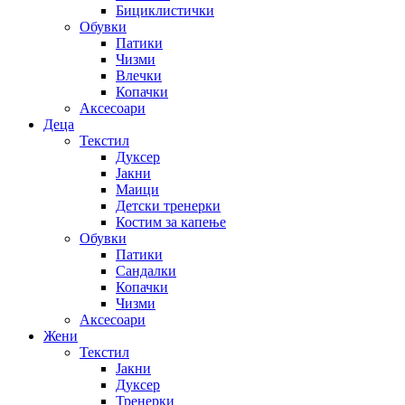
Бициклистички
Обувки
Патики
Чизми
Влечки
Копачки
Аксесоари
Деца
Текстил
Дуксер
Јакни
Маици
Детски тренерки
Костим за капење
Обувки
Патики
Сандалки
Копачки
Чизми
Аксесоари
Жени
Текстил
Јакни
Дуксер
Тренерки