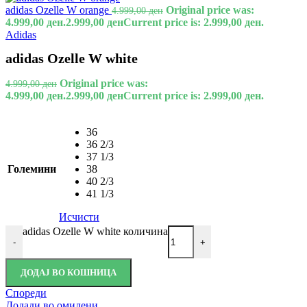
adidas Ozelle W orange
Original price was:
4.999,00
ден
4.999,00 ден.
2.999,00
ден
Current price is: 2.999,00 ден.
Adidas
adidas Ozelle W white
Original price was:
4.999,00
ден
4.999,00 ден.
2.999,00
ден
Current price is: 2.999,00 ден.
36
36 2/3
37 1/3
Големини
38
40 2/3
41 1/3
Исчисти
adidas Ozelle W white количина
-
+
ДОДАЈ ВО КОШНИЦА
Спореди
Додади во омилени