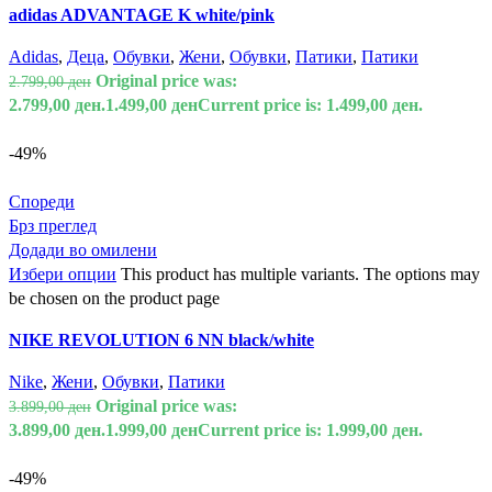
adidas ADVANTAGE K white/pink
Adidas
,
Деца
,
Обувки
,
Жени
,
Обувки
,
Патики
,
Патики
Original price was:
2.799,00
ден
2.799,00 ден.
1.499,00
ден
Current price is: 1.499,00 ден.
-49%
Спореди
Брз преглед
Додади во омилени
Избери опции
This product has multiple variants. The options may
be chosen on the product page
NIKE REVOLUTION 6 NN black/white
Nike
,
Жени
,
Обувки
,
Патики
Original price was:
3.899,00
ден
3.899,00 ден.
1.999,00
ден
Current price is: 1.999,00 ден.
-49%