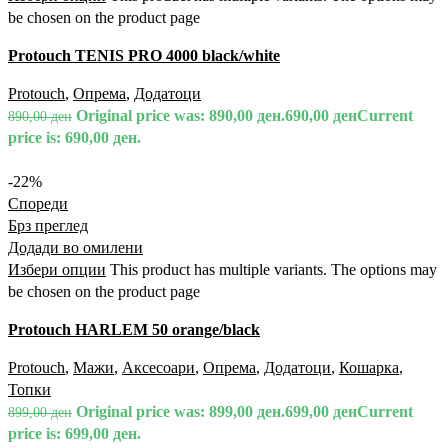
be chosen on the product page
Protouch TENIS PRO 4000 black/white
Protouch
,
Опрема
,
Додатоци
Original price was: 890,00 ден.
690,00
ден
Current
890,00
ден
price is: 690,00 ден.
-22%
Спореди
Брз преглед
Додади во омилени
Избери опции
This product has multiple variants. The options may
be chosen on the product page
Protouch HARLEM 50 orange/black
Protouch
,
Мажи
,
Аксесоари
,
Опрема
,
Додатоци
,
Кошарка
,
Топки
Original price was: 899,00 ден.
699,00
ден
Current
899,00
ден
price is: 699,00 ден.