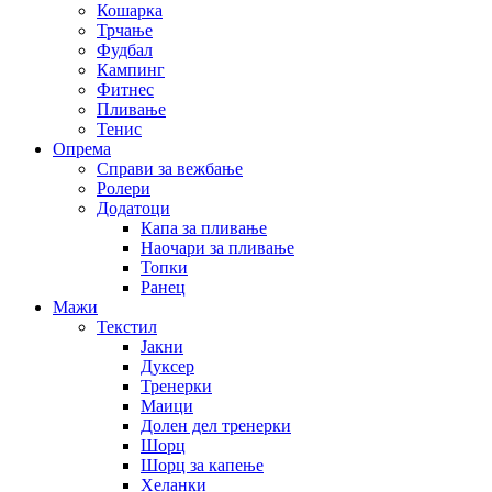
Кошарка
Трчање
Фудбал
Кампинг
Фитнес
Пливање
Тенис
Опрема
Справи за вежбање
Ролери
Додатоци
Капа за пливање
Наочари за пливање
Топки
Ранец
Мажи
Текстил
Јакни
Дуксер
Тренерки
Маици
Долен дел тренерки
Шорц
Шорц за капење
Хеланки