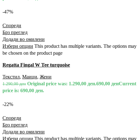
-47%
Спореди
Брз преглед
Додади во омилени
Избери опции
This product has multiple variants. The options may
be chosen on the product page
Regatta Fingal W Tee turquoise
Текстил
,
Маици
,
Жени
Original price was: 1.290,00 ден.
690,00
ден
Current
1.290,00
ден
price is: 690,00 ден.
-22%
Спореди
Брз преглед
Додади во омилени
Избери опции
This product has multiple variants. The options may