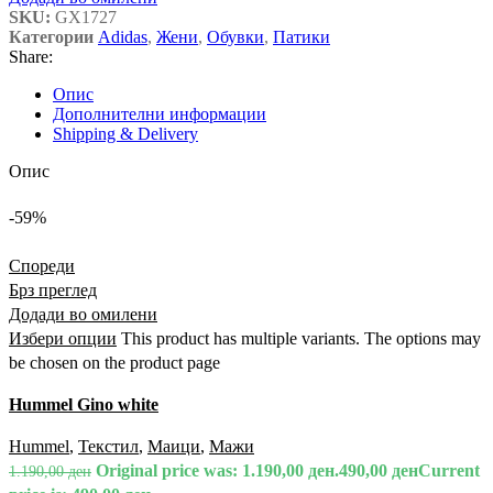
SKU:
GX1727
Категории
Adidas
,
Жени
,
Обувки
,
Патики
Share:
Опис
Дополнителни информации
Shipping & Delivery
Опис
-59%
Спореди
Брз преглед
Додади во омилени
Избери опции
This product has multiple variants. The options may
be chosen on the product page
Hummel Gino white
Hummel
,
Текстил
,
Маици
,
Мажи
Original price was: 1.190,00 ден.
490,00
ден
Current
1.190,00
ден