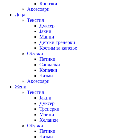
Копачки
Аксесоари
Деца
Текстил
Дуксер
Јакни
Маици
Детски тренерки
Костим за капење
Обувки
Патики
Сандалки
Копачки
Чизми
Аксесоари
Жени
Текстил
Јакни
Дуксер
Тренерки
Маици
Хеланки
Обувки
Патики
Чизми