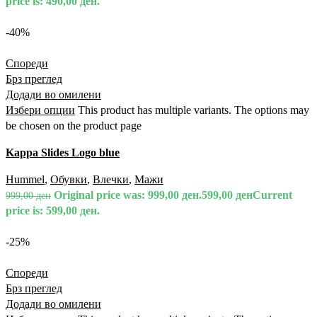
price is: 490,00 ден.
-40%
Спореди
Брз преглед
Додади во омилени
Избери опции
This product has multiple variants. The options may
be chosen on the product page
Kappa Slides Logo blue
Hummel
,
Обувки
,
Влечки
,
Мажи
Original price was: 999,00 ден.
599,00
ден
Current
999,00
ден
price is: 599,00 ден.
-25%
Спореди
Брз преглед
Додади во омилени