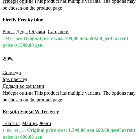
Избери опции
This product has multiple variants. The options may
be chosen on the product page
Firefly Freaky blue
Puma
,
Деца
,
Обувки
,
Сандалки
Original price was: 799,00 ден.
599,00
ден
Current
799,00
ден
price is: 599,00 ден.
-50%
Спореди
Брз преглед
Додади во омилени
Избери опции
This product has multiple variants. The options may
be chosen on the product page
Regatta Fingal W Tee grey
Текстил
,
Маици
,
Жени
Original price was: 1.390,00 ден.
690,00
ден
Current
1.390,00
ден
price is: 690,00 ден.