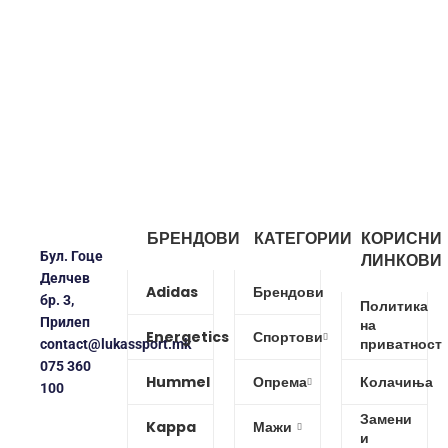
БРЕНДОВИ
КАТЕГОРИИ
КОРИСНИ
Бул. Гоце
ЛИНКОВИ
Делчев
Adidas
Брендови
бр. 3,
Политика
Прилеп
на
Energetics
Спортови
приватност
contact@lukassport.mk
075 360
Hummel
Опрема
Колачиња
100
Замени
Kappa
Мажи
и