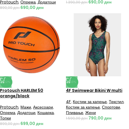
Protouch
,
Опрема
,
Додатоци
690,00
ден
1.390,00
ден
690,00
ден
890,00
ден
-22%
-50%
Protouch HARLEM 50
4F Swimwear Bikini W multi
orange/black
4F
,
Костим за капење
,
Текстил
,
Protouch
,
Мажи
,
Аксесоари
,
Костим за капење
,
Спортови
,
Опрема
,
Додатоци
,
Кошарка
,
Пливање
,
Жени
Топки
790,00
ден
1.590,00
ден
699,00
ден
899,00
ден