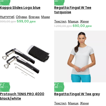
-40%
-47%
Kappa Slides Logo blue
Regatta Fingal W Tee
turquoise
Hummel
,
Обувки
,
Влечки
,
Мажи
599,00
ден
Текстил
,
Маици
,
Жени
999,00
ден
690,00
ден
1.290,00
ден
-22%
-50%
Protouch TENIS PRO 4000
Regatta Fingal W Tee grey
black/white
Текстил
,
Маици
,
Жени