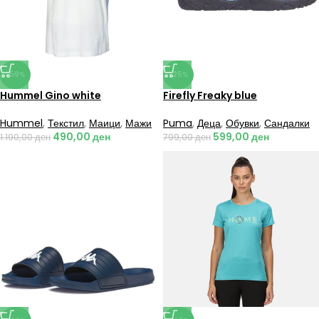
-59%
-25%
Hummel Gino white
Firefly Freaky blue
Hummel
,
Текстил
,
Маици
,
Мажи
Puma
,
Деца
,
Обувки
,
Сандалки
490,00
ден
599,00
ден
1.190,00
ден
799,00
ден