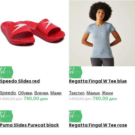
-47%
-47%
Speedo Slides red
Regatta Fingal W Tee blue
Speedo
,
Обувки
,
Влечки
,
Мажи
Текстил
,
Маици
,
Жени
790,00
ден
790,00
ден
1.490,00
ден
1.490,00
ден
-50%
-47%
Puma Slides Purecat black
Regatta Fingal W Tee rose