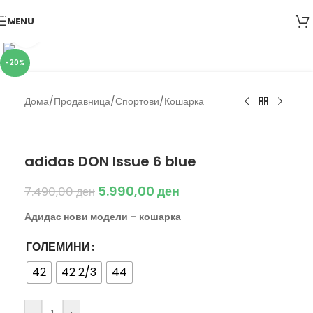
Skip to navigation
MENU
Skip to main content
Click to enlarge
-20%
Дома
/
Продавница
/
Спортови
/
Кошарка
Adidas
adidas DON Issue 6 blue
5.990,00
ден
7.490,00
ден
Адидас нови модели – кошарка
ГОЛЕМИНИ
42
42 2/3
44