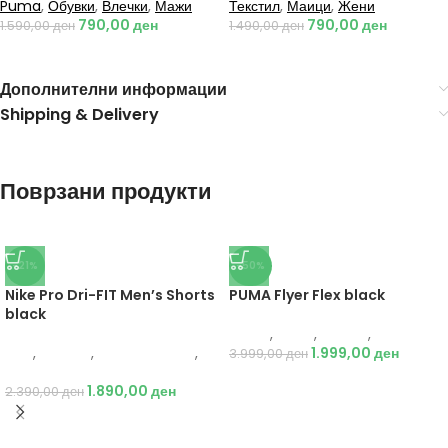
Puma
,
Обувки
,
Влечки
,
Мажи
Текстил
,
Маици
,
Жени
790,00
ден
790,00
ден
1.590,00
ден
1.490,00
ден
Дополнителни информации
Shipping & Delivery
Поврзани продукти
-21%
-50%
Nike Pro Dri-FIT Men’s Shorts
PUMA Flyer Flex black
black
Puma
,
Мажи
,
Обувки
,
Патики
Nike
,
Текстил
,
Бициклистички
,
1.999,00
ден
3.999,00
ден
Мажи
1.890,00
ден
2.390,00
ден