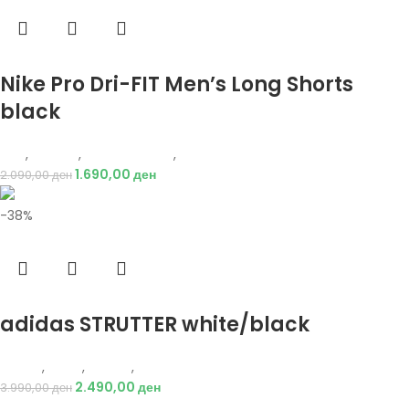
Избери опции
Nike Pro Dri-FIT Men’s Long Shorts
black
Nike
,
Текстил
,
Бициклистички
,
Мажи
1.690,00
ден
2.090,00
ден
-38%
Избери опции
adidas STRUTTER white/black
Adidas
,
Мажи
,
Обувки
,
Патики
2.490,00
ден
3.990,00
ден