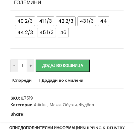
ГОЛЕМИНИ
40 2/3
41 1/3
42 2/3
43 1/3
44
44 2/3
45 1/3
46
Исчисти
-
+
ДОДАЈ ВО КОШНИЦА
Спореди
Додади во омилени
SKU:
IE7519
Категории
Adidas
,
Мажи
,
Обувки
,
Фудбал
Share:
ОПИС
ДОПОЛНИТЕЛНИ ИНФОРМАЦИИ
SHIPPING & DELIVERY