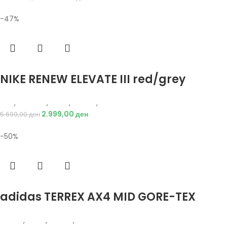
-47%
Избери опции
NIKE RENEW ELEVATE III red/grey
Nike
,
Кошарка
,
Мажи
,
Обувки
,
Патики
2.999,00
ден
5.699,00
ден
-50%
Избери опции
adidas TERREX AX4 MID GORE-TEX
Adidas
,
Мажи
,
Обувки
,
Чизми