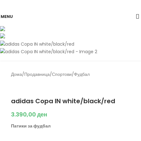
Skip to navigation
Skip to main content
MENU
Дома
/
Продавница
/
Спортови
/
Фудбал
Back to products
Adidas
adidas Copa IN white/black/red
3.390,00
ден
Патики за фудбал