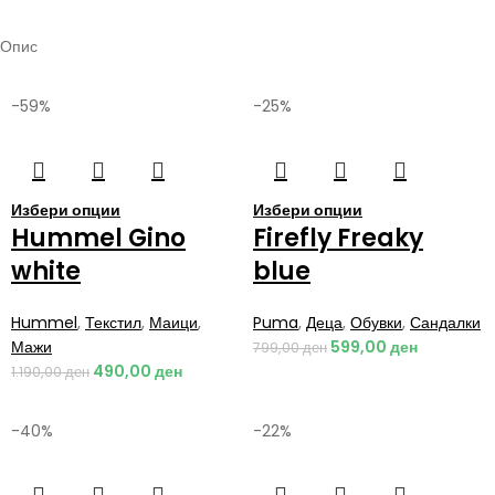
Опис
-59%
-25%
Избери опции
Избери опции
Hummel Gino
Firefly Freaky
white
blue
Hummel
,
Текстил
,
Маици
,
Puma
,
Деца
,
Обувки
,
Сандалки
Мажи
599,00
ден
799,00
ден
490,00
ден
1.190,00
ден
-40%
-22%