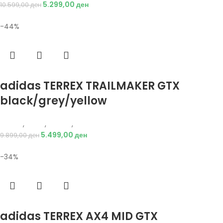
5.299,00
ден
10.599,00
ден
-44%
Избери опции
adidas TERREX TRAILMAKER GTX
black/grey/yellow
Adidas
,
Мажи
,
Обувки
,
Чизми
5.499,00
ден
9.899,00
ден
-34%
Избери опции
adidas TERREX AX4 MID GTX