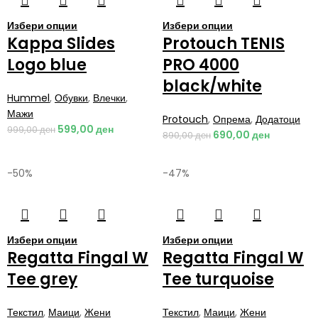
Избери опции
Избери опции
Kappa Slides
Protouch TENIS
Logo blue
PRO 4000
black/white
Hummel
,
Обувки
,
Влечки
,
Мажи
Protouch
,
Опрема
,
Додатоци
599,00
ден
999,00
ден
690,00
ден
890,00
ден
-50%
-47%
Избери опции
Избери опции
Regatta Fingal W
Regatta Fingal W
Tee grey
Tee turquoise
Текстил
,
Маици
,
Жени
Текстил
,
Маици
,
Жени