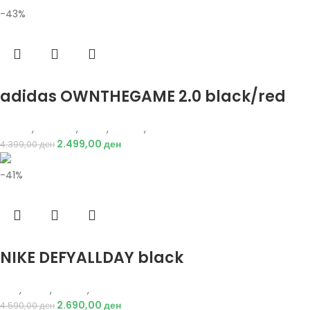
-43%
Избери опции
adidas OWNTHEGAME 2.0 black/red
Adidas
,
Кошарка
,
Мажи
,
Обувки
,
Патики
2.499,00
ден
4.399,00
ден
-41%
Избери опции
NIKE DEFYALLDAY black
Nike
,
Мажи
,
Обувки
,
Патики
2.690,00
ден
4.590,00
ден