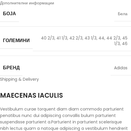
Дополнителни информации
БОЈА
Бела
40 2/3
,
41 1/3
,
42 2/3
,
43 1/3
,
44
,
44 2/3
,
45
ГОЛЕМИНИ
1/3
,
46
БРЕНД
Adidas
Shipping & Delivery
MAECENAS IACULIS
Vestibulum curae torquent diam diam commodo parturient
penatibus nunc dui adipiscing convallis bulum parturient
suspendisse parturient a.Parturient in parturient scelerisque
nibh lectus quam a natoque adipiscing a vestibulum hendrerit