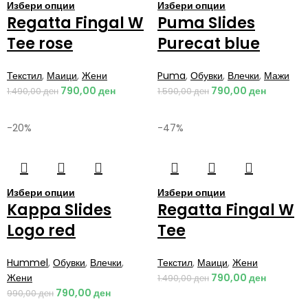
Избери опции
Избери опции
Regatta Fingal W
Puma Slides
Tee rose
Purecat blue
Текстил
,
Маици
,
Жени
Puma
,
Обувки
,
Влечки
,
Мажи
790,00
ден
790,00
ден
1.490,00
ден
1.590,00
ден
-20%
-47%
Избери опции
Избери опции
Kappa Slides
Regatta Fingal W
Logo red
Tee
Hummel
,
Обувки
,
Влечки
,
Текстил
,
Маици
,
Жени
Жени
790,00
ден
1.490,00
ден
790,00
ден
990,00
ден