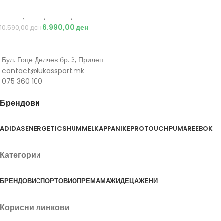
Adidas
,
Мажи
,
Обувки
,
Чизми
6.990,00
ден
10.590,00
ден
Бул. Гоце Делчев бр. 3, Прилеп
contact@lukassport.mk
075 360 100
Брендови
ADIDAS
ENERGETICS
HUMMEL
KAPPA
NIKE
PROTOUCH
PUMA
REEBOK
Категории
БРЕНДОВИ
СПОРТОВИ
ОПРЕМА
МАЖИ
ДЕЦА
ЖЕНИ
Корисни линкови