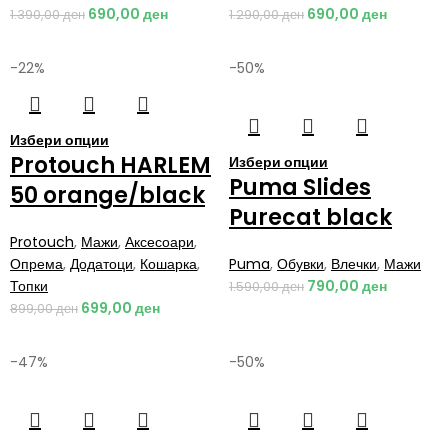
690,00
ден
690,00
ден
1.390,00
ден
1.290,00
ден
-22%
-50%
Избери опции
Protouch HARLEM
Избери опции
Puma Slides
50 orange/black
Purecat black
Protouch
,
Мажи
,
Аксесоари
,
Опрема
,
Додатоци
,
Кошарка
,
Puma
,
Обувки
,
Влечки
,
Мажи
Топки
790,00
ден
1.590,00
ден
699,00
ден
899,00
ден
-47%
-50%