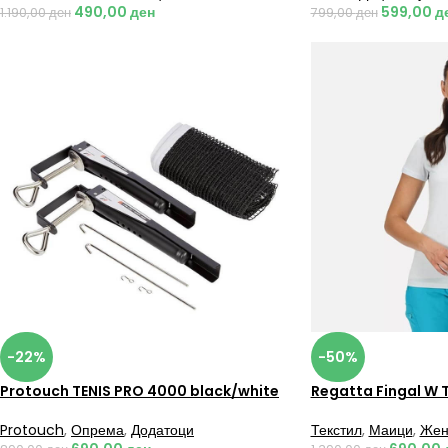
490,00
ден
599,00
д
1.190,00
ден
799,00
ден
-22%
-50%
Protouch TENIS PRO 4000 black/white
Regatta Fingal W 
Protouch
,
Опрема
,
Додатоци
Текстил
,
Маици
,
Жен