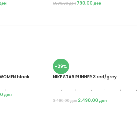
ден
790,00
ден
1.590,00
ден
-29%
 WOMEN black
NIKE STAR RUNNER 3 red/grey
тил
,
Тренерки
Nike
,
Жени
,
Обувки
,
Деца
,
Обувки
,
Патики
00
ден
Патики
2.490,00
ден
3.490,00
ден