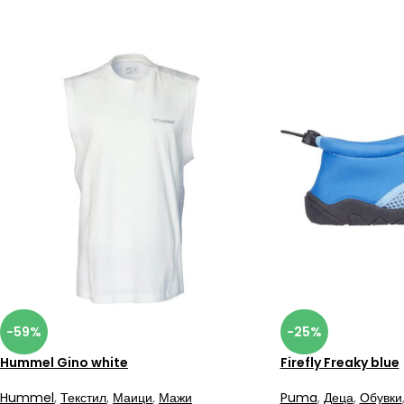
-59%
-25%
Hummel Gino white
Firefly Freaky blue
Hummel
,
Текстил
,
Маици
,
Мажи
Puma
,
Деца
,
Обувки