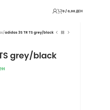
0
/
0,00
ДЕН
as
/
adidas 3S TR TS grey/black
TS grey/black
ен