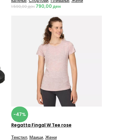
капење
,
Спортови
,
Пливање
,
Жени
790,00
ден
1.590,00
ден
-47%
Regatta Fingal W Tee rose
Текстил
,
Маици
,
Жени