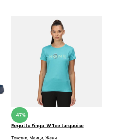
-47%
Regatta Fingal W Tee turquoise
Текстил
,
Маици
,
Жени