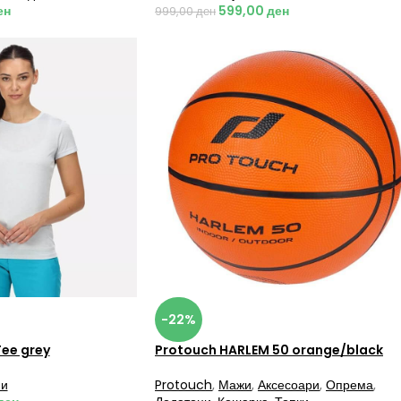
ен
599,00
ден
999,00
ден
-22%
Tee grey
Protouch HARLEM 50 orange/black
и
Protouch
,
Мажи
,
Аксесоари
,
Опрема
,