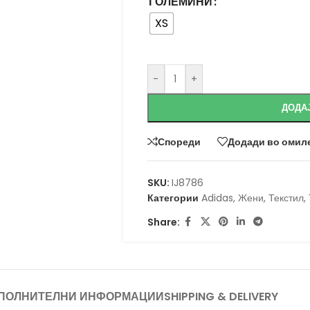
ГОЛЕМИНИ
XS
-
+
ДОДА
Спореди
Додади во омил
SKU:
IJ8786
Категории
Adidas
,
Жени
,
Текстил
,
Share:
ПОЛНИТЕЛНИ ИНФОРМАЦИИ
SHIPPING & DELIVERY