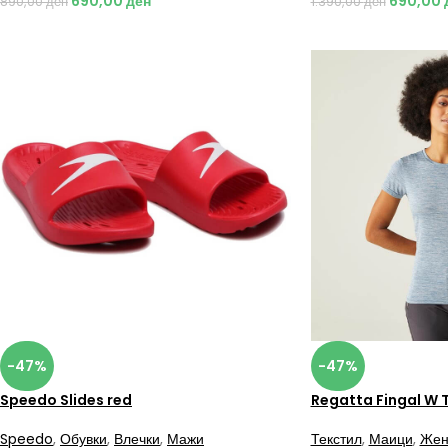
690,00
ден
690,00
890,00
ден
1.390,00
ден
-47%
-47%
Speedo Slides red
Regatta Fingal W 
Speedo
,
Обувки
,
Влечки
,
Мажи
Текстил
,
Маици
,
Жен