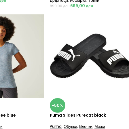
ден
Додатоци
,
Кошарка
,
Топки
699,00
ден
899,00
ден
-50%
Tee blue
Puma Slides Purecat black
и
Puma
,
Обувки
,
Влечки
,
Мажи