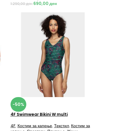
690,00
ден
1.290,00
ден
-50%
4F Swimwear Bikini W multi
4F
,
Костим за капење
,
Текстил
,
Костим за