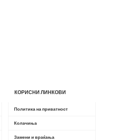
-30%
adidas Terrex 
blue/orange
Adidas
,
Жени
,
О
Патики
,
Патики
2.7
3.990,00
ден
КОРИСНИ ЛИНКОВИ
Политика на приватност
Колачиња
Замени и враќања