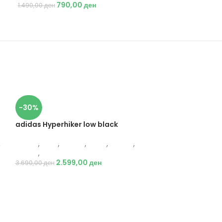
790,00
ден
1.490,00
ден
-30%
adidas Hyperhiker low black
,
Adidas
,
Деца
,
Обувки
,
Жени
,
Обувки
,
Патики
,
Патики
2.599,00
ден
3.690,00
ден