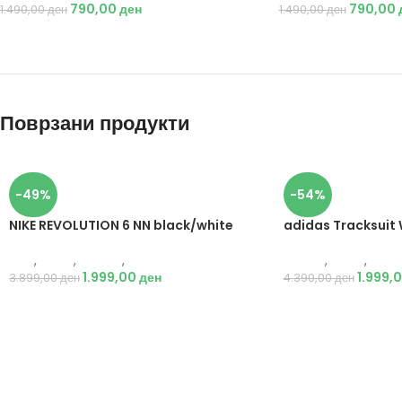
790,00
ден
790,00
1.490,00
ден
1.490,00
ден
Поврзани продукти
-49%
-54%
NIKE REVOLUTION 6 NN black/white
adidas Tracksuit
Nike
,
Жени
,
Обувки
,
Патики
Adidas
,
Жени
,
Текс
1.999,00
ден
1.999,
3.899,00
ден
4.390,00
ден