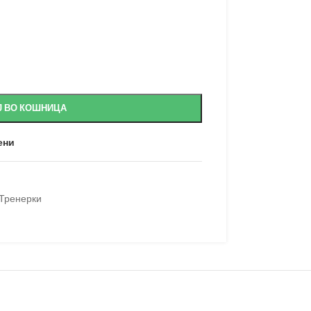
Ј ВО КОШНИЦА
ени
Тренерки