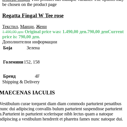
be chosen on the product page
Regatta Fingal W Tee rose
Текстил
,
Маици
,
Жени
Original price was: 1.490,00 ден.
790,00
ден
Current
1.490,00
ден
price is: 790,00 ден.
Дополнителни информации
Боја
Зелена
Големини
152
,
158
Бренд
4F
Shipping & Delivery
MAECENAS IACULIS
Vestibulum curae torquent diam diam commodo parturient penatibus
nunc dui adipiscing convallis bulum parturient suspendisse parturient
a.Parturient in parturient scelerisque nibh lectus quam a natoque
adipiscing a vestibulum hendrerit et pharetra fames nunc natoque dui.