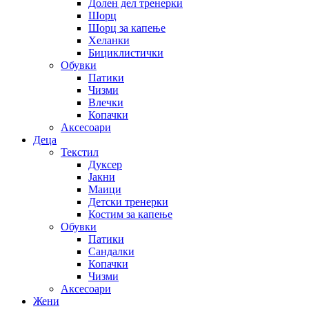
Долен дел тренерки
Шорц
Шорц за капење
Хеланки
Бициклистички
Обувки
Патики
Чизми
Влечки
Копачки
Аксесоари
Деца
Текстил
Дуксер
Јакни
Маици
Детски тренерки
Костим за капење
Обувки
Патики
Сандалки
Копачки
Чизми
Аксесоари
Жени