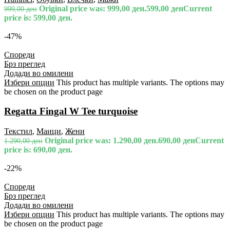
Original price was: 999,00 ден.
599,00
ден
Current
999,00
ден
price is: 599,00 ден.
-47%
Спореди
Брз преглед
Додади во омилени
Избери опции
This product has multiple variants. The options may
be chosen on the product page
Regatta Fingal W Tee turquoise
Текстил
,
Маици
,
Жени
Original price was: 1.290,00 ден.
690,00
ден
Current
1.290,00
ден
price is: 690,00 ден.
-22%
Спореди
Брз преглед
Додади во омилени
Избери опции
This product has multiple variants. The options may
be chosen on the product page