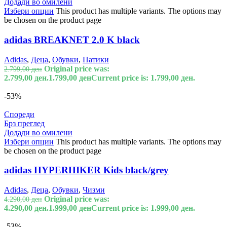
Додади во омилени
Избери опции
This product has multiple variants. The options may
be chosen on the product page
adidas BREAKNET 2.0 K black
Adidas
,
Деца
,
Обувки
,
Патики
Original price was:
2.799,00
ден
2.799,00 ден.
1.799,00
ден
Current price is: 1.799,00 ден.
-53%
Спореди
Брз преглед
Додади во омилени
Избери опции
This product has multiple variants. The options may
be chosen on the product page
adidas HYPERHIKER Kids black/grey
Adidas
,
Деца
,
Обувки
,
Чизми
Original price was:
4.290,00
ден
4.290,00 ден.
1.999,00
ден
Current price is: 1.999,00 ден.
-53%