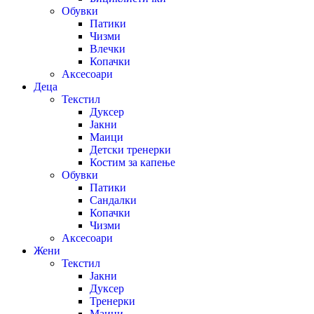
Обувки
Патики
Чизми
Влечки
Копачки
Аксесоари
Деца
Текстил
Дуксер
Јакни
Маици
Детски тренерки
Костим за капење
Обувки
Патики
Сандалки
Копачки
Чизми
Аксесоари
Жени
Текстил
Јакни
Дуксер
Тренерки
Маици