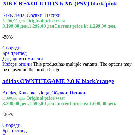
NIKE REVOLUTION 6 NN (PSV) black/pink
Nike
,
Деца
,
Обувки
,
Патики
Original price was:
3.190,00
ден
3.190,00 ден.
1.299,00
ден
Current price is: 1.299,00 ден.
-50%
Спореди
Брз преглед
Додади во омилени
Избери опции
This product has multiple variants. The options may
be chosen on the product page
adidas OWNTHEGAME 2.0 K black/orange
Adidas
,
Кошарка
,
Деца
,
Обувки
,
Патики
Original price was:
3.390,00
ден
3.390,00 ден.
1.690,00
ден
Current price is: 1.690,00 ден.
-36%
Спореди
Брз преглед