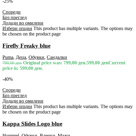
-25%
Спореди
Брз преглед
Додади во омилени
Избери опции
This product has multiple variants. The options may
be chosen on the product page
Firefly Freaky blue
Puma
,
Деца
,
Обувки
,
Сандалки
Original price was: 799,00 ден.
599,00
ден
Current
799,00
ден
price is: 599,00 ден.
-40%
Спореди
Брз преглед
Додади во омилени
Избери опции
This product has multiple variants. The options may
be chosen on the product page
Kappa Slides Logo blue
Hummel
,
Обувки
,
Влечки
,
Мажи