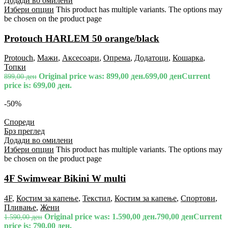
Додади во омилени
Избери опции
This product has multiple variants. The options may
be chosen on the product page
Protouch HARLEM 50 orange/black
Protouch
,
Мажи
,
Аксесоари
,
Опрема
,
Додатоци
,
Кошарка
,
Топки
Original price was: 899,00 ден.
699,00
ден
Current
899,00
ден
price is: 699,00 ден.
-50%
Спореди
Брз преглед
Додади во омилени
Избери опции
This product has multiple variants. The options may
be chosen on the product page
4F Swimwear Bikini W multi
4F
,
Костим за капење
,
Текстил
,
Костим за капење
,
Спортови
,
Пливање
,
Жени
Original price was: 1.590,00 ден.
790,00
ден
Current
1.590,00
ден
price is: 790,00 ден.