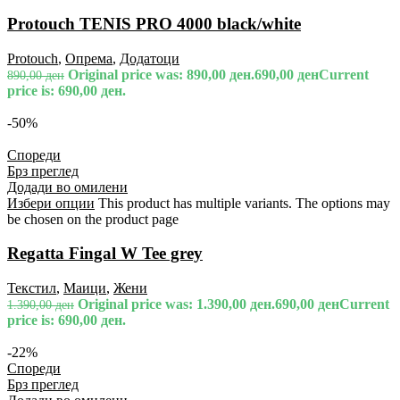
Protouch TENIS PRO 4000 black/white
Protouch
,
Опрема
,
Додатоци
Original price was: 890,00 ден.
690,00
ден
Current
890,00
ден
price is: 690,00 ден.
-50%
Спореди
Брз преглед
Додади во омилени
Избери опции
This product has multiple variants. The options may
be chosen on the product page
Regatta Fingal W Tee grey
Текстил
,
Маици
,
Жени
Original price was: 1.390,00 ден.
690,00
ден
Current
1.390,00
ден
price is: 690,00 ден.
-22%
Спореди
Брз преглед