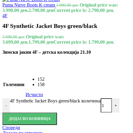
Puma Nieve Boots K cream
Original price was:
3.990,00
ден
3.990,00 ден.
2.790,00
ден
Current price is: 2.790,00 ден.
4F
4F Synthetic Jacket Boys green/black
Original price was:
3.699,00
ден
3.699,00 ден.
1.799,00
ден
Current price is: 1.799,00 ден.
Зимски јакни 4F – детска колекција 21.10
152
Големини
158
Исчисти
4F Synthetic Jacket Boys green/black количина
-
+
ДОДАЈ ВО КОШНИЦА
Спореди
Додади во омилени