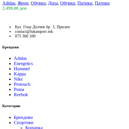
Adidas
,
Жени
,
Обувки
,
Деца
,
Обувки
,
Патики
,
Патики
2.499,00
ден
Бул. Гоце Делчев бр. 3, Прилеп
contact@lukassport.mk
075 360 100
Брендови
Adidas
Energetics
Hummel
Kappa
Nike
Protouch
Puma
Reebok
Категории
Брендови
Спортови
Кошарка