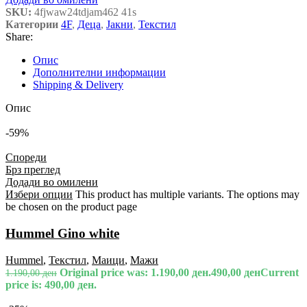
SKU:
4fjwaw24tdjam462 41s
Категории
4F
,
Деца
,
Јакни
,
Текстил
Share:
Опис
Дополнителни информации
Shipping & Delivery
Опис
-59%
Спореди
Брз преглед
Додади во омилени
Избери опции
This product has multiple variants. The options may
be chosen on the product page
Hummel Gino white
Hummel
,
Текстил
,
Маици
,
Мажи
Original price was: 1.190,00 ден.
490,00
ден
Current
1.190,00
ден
price is: 490,00 ден.