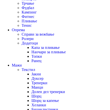
Трчање
Фудбал
Кампинг
Фитнес
Пливање
Тенис
Опрема
Справи за вежбање
Ролери
Додатоци
Капа за пливање
Наочари за пливање
Топки
Ранец
Мажи
Текстил
Јакни
Дуксер
Тренерки
Маици
Долен дел тренерки
Шорц
Шорц за капење
Хеланки
Бициклистички