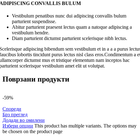
ADIPISCING CONVALLIS BULUM
Vestibulum penatibus nunc dui adipiscing convallis bulum
parturient suspendisse.
Abitur parturient praesent lectus quam a natoque adipiscing a
vestibulum hendre.
Diam parturient dictumst parturient scelerisque nibh lectus.
Scelerisque adipiscing bibendum sem vestibulum et in a a a purus lectu
faucibus lobortis tincidunt purus lectus nisl class eros.Condimentum a e
ullamcorper dictumst mus et tristique elementum nam inceptos hac
parturient scelerisque vestibulum amet elit ut volutpat.
Поврзани продукти
-59%
Спореди
Брз преглед
Додади во омилени
Избери опции
This product has multiple variants. The options may
be chosen on the product page