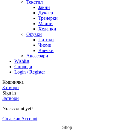
Текстил
Јакни
Дуксер
Тренерки
Маици
Хеланки
Обувки
Патики
Чизми
Влечки
Аксесоари
Wishlist
Спореди
Login / Register
Кошничка
Затвори
Sign in
Затвори
No account yet?
Create an Account
Shop