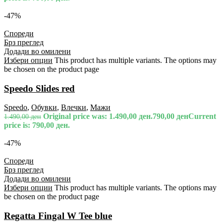
-47%
Спореди
Брз преглед
Додади во омилени
Избери опции
This product has multiple variants. The options may
be chosen on the product page
Speedo Slides red
Speedo
,
Обувки
,
Влечки
,
Мажи
Original price was: 1.490,00 ден.
790,00
ден
Current
1.490,00
ден
price is: 790,00 ден.
-47%
Спореди
Брз преглед
Додади во омилени
Избери опции
This product has multiple variants. The options may
be chosen on the product page
Regatta Fingal W Tee blue