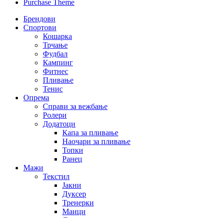
Purchase Theme
Брендови
Спортови
Кошарка
Трчање
Фудбал
Кампинг
Фитнес
Пливање
Тенис
Опрема
Справи за вежбање
Ролери
Додатоци
Капа за пливање
Наочари за пливање
Топки
Ранец
Мажи
Текстил
Јакни
Дуксер
Тренерки
Маици