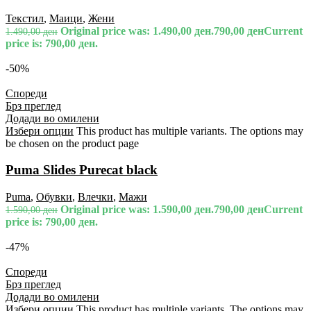
Текстил
,
Маици
,
Жени
Original price was: 1.490,00 ден.
790,00
ден
Current
1.490,00
ден
price is: 790,00 ден.
-50%
Спореди
Брз преглед
Додади во омилени
Избери опции
This product has multiple variants. The options may
be chosen on the product page
Puma Slides Purecat black
Puma
,
Обувки
,
Влечки
,
Мажи
Original price was: 1.590,00 ден.
790,00
ден
Current
1.590,00
ден
price is: 790,00 ден.
-47%
Спореди
Брз преглед
Додади во омилени
Избери опции
This product has multiple variants. The options may