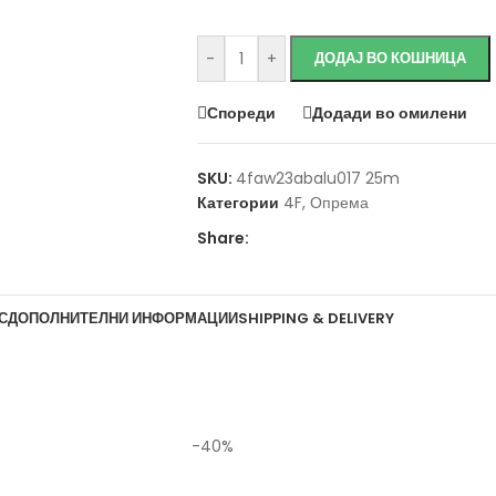
-
+
ДОДАЈ ВО КОШНИЦА
Спореди
Додади во омилени
SKU:
4faw23abalu017 25m
Категории
4F
,
Опрема
Share:
С
ДОПОЛНИТЕЛНИ ИНФОРМАЦИИ
SHIPPING & DELIVERY
-40%