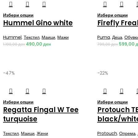
Избери опции
Избери опции
Hummel Gino white
Firefly Fre
Hummel
,
Текстил
,
Маици
,
Мажи
Puma
,
Деца
,
Обувк
490,00
ден
599,00
д
1.190,00
ден
799,00
ден
-47%
-22%
Избери опции
Избери опции
Regatta Fingal W Tee
Protouch T
turquoise
black/whit
Текстил
,
Маици
,
Жени
Protouch
,
Опрема
,