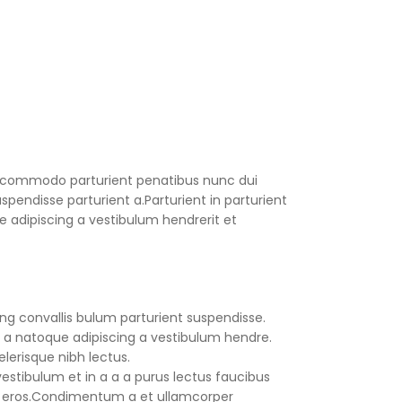
 commodo parturient penatibus nunc dui
spendisse parturient a.Parturient in parturient
 adipiscing a vestibulum hendrerit et
ng convallis bulum parturient suspendisse.
 a natoque adipiscing a vestibulum hendre.
lerisque nibh lectus.
stibulum et in a a a purus lectus faucibus
ass eros.Condimentum a et ullamcorper