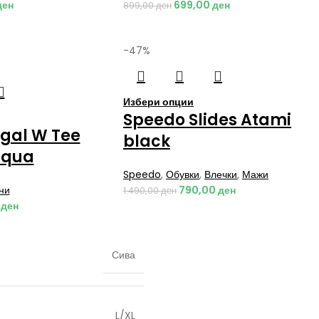
ден
699,00
ден
899,00
ден
-47%
Избери опции
Speedo Slides Atami
ngal W Tee
black
aqua
Speedo
,
Обувки
,
Влечки
,
Мажи
ни
790,00
ден
1.490,00
ден
0
ден
Сива
L/XL