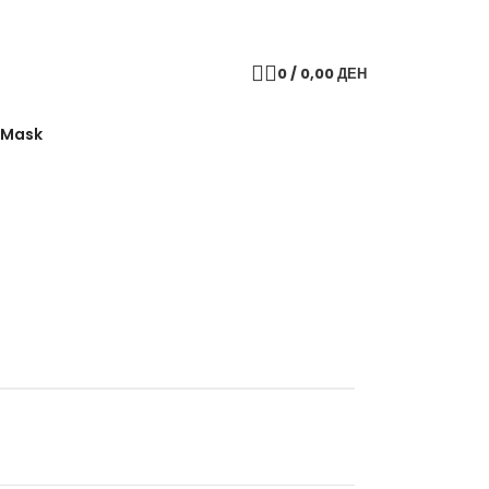
0
/
0,00
ДЕН
F Mask
Back to products