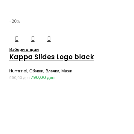
-20%
Избери опции
Kappa Slides Logo black
Hummel
,
Обувки
,
Влечки
,
Мажи
790,00
ден
990,00
ден