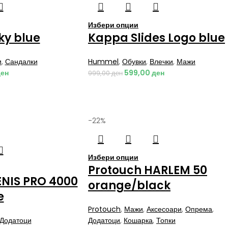
Избери опции
aky blue
Kappa Slides Logo blue
и
,
Сандалки
Hummel
,
Обувки
,
Влечки
,
Мажи
ен
599,00
ден
999,00
ден
-22%
Избери опции
Protouch HARLEM 50
ENIS PRO 4000
orange/black
e
Protouch
,
Мажи
,
Аксесоари
,
Опрема
,
Додатоци
Додатоци
,
Кошарка
,
Топки