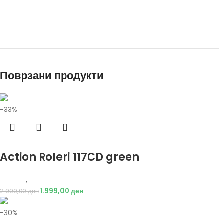
Поврзани продукти
-33%
Избери опции
Action Roleri 117CD green
Опрема
,
Ролери
1.999,00
ден
2.999,00
ден
-30%