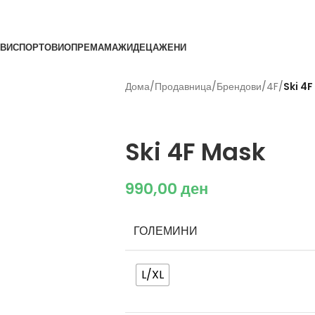
ВИ
СПОРТОВИ
ОПРЕМА
МАЖИ
ДЕЦА
ЖЕНИ
Дома
/
Продавница
/
Брендови
/
4F
/
Ski 4
4F
Ski 4F Mask
990,00
ден
ГОЛЕМИНИ
L/XL
Исчисти