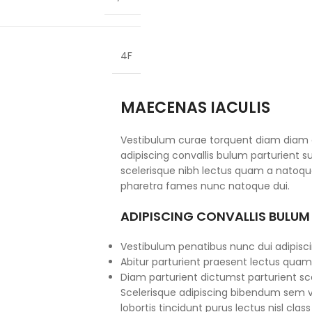
4F
MAECENAS IACULIS
Vestibulum curae torquent diam diam
adipiscing convallis bulum parturient su
scelerisque nibh lectus quam a natoque
pharetra fames nunc natoque dui.
ADIPISCING CONVALLIS BULUM
Vestibulum penatibus nunc dui adipisci
Abitur parturient praesent lectus quam
Diam parturient dictumst parturient sce
Scelerisque adipiscing bibendum sem ve
lobortis tincidunt purus lectus nisl cl