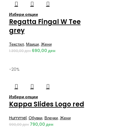
Избери опции
Regatta Fingal W Tee
grey
Текстил
,
Маици
,
Жени
690,00
ден
1.390,00
ден
-20%
Избери опции
Kappa Slides Logo red
Hummel
,
Обувки
,
Влечки
,
Жени
790,00
ден
990,00
ден