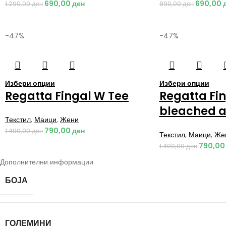
690,00
ден
690,00
1.290,00
ден
890,00
ден
-47%
-47%
Избери опции
Избери опции
Regatta Fingal W Tee
Regatta Fi
bleached 
Текстил
,
Маици
,
Жени
790,00
ден
1.490,00
ден
Текстил
,
Маици
,
Же
790,0
1.490,00
ден
Дополнителни информации
БОЈА
ГОЛЕМИНИ