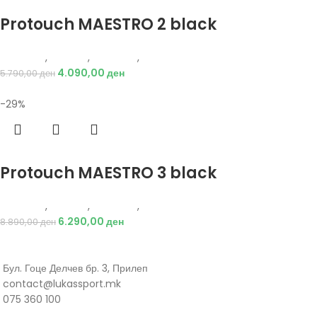
Избери опции
Protouch MAESTRO 2 black
Protouch
,
Опрема
,
Додатоци
,
Фудбал
4.090,00
ден
5.790,00
ден
-29%
Избери опции
Protouch MAESTRO 3 black
Protouch
,
Опрема
,
Додатоци
,
Фудбал
6.290,00
ден
8.890,00
ден
Бул. Гоце Делчев бр. 3, Прилеп
contact@lukassport.mk
075 360 100