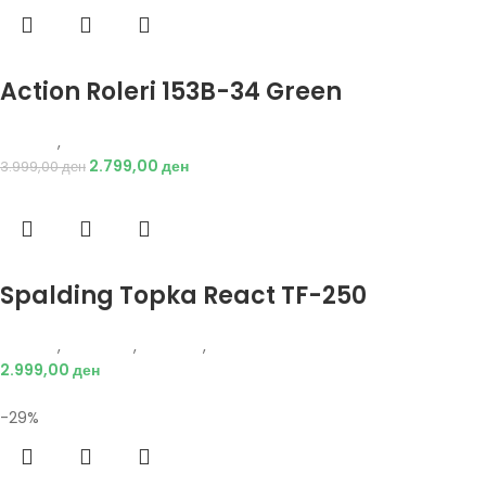
Избери опции
Action Roleri 153B-34 Green
Опрема
,
Ролери
2.799,00
ден
3.999,00
ден
Избери опции
Spalding Topka React TF-250
Опрема
,
Додатоци
,
Кошарка
,
Топки
2.999,00
ден
-29%