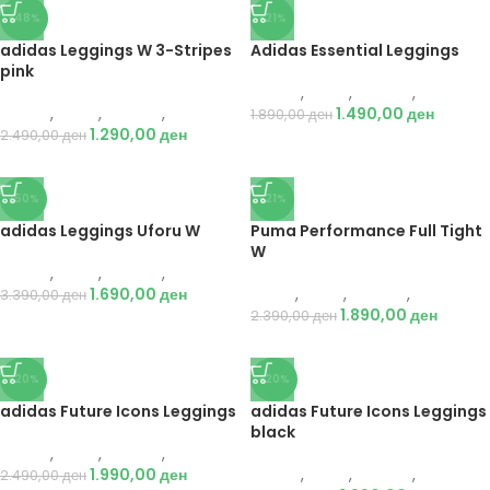
-48%
-21%
adidas Leggings W 3-Stripes
Adidas Essential Leggings
pink
Adidas
,
Жени
,
Текстил
,
Хеланки
Adidas
,
Жени
,
Текстил
,
Хеланки
1.490,00
ден
1.890,00
ден
1.290,00
ден
2.490,00
ден
-50%
-21%
adidas Leggings Uforu W
Puma Performance Full Tight
W
Adidas
,
Жени
,
Текстил
,
Хеланки
1.690,00
ден
Puma
,
Жени
,
Текстил
,
Хеланки
3.390,00
ден
1.890,00
ден
2.390,00
ден
-20%
-20%
adidas Future Icons Leggings
adidas Future Icons Leggings
black
Adidas
,
Жени
,
Текстил
,
Хеланки
1.990,00
ден
Adidas
,
Жени
,
Текстил
,
Хеланки
2.490,00
ден