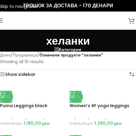
ТРОШОК ЗА ДОСТАВА - 170 ДЕНАРИ
Skip to navigation
Skip to main content
хеланки
Категории
Дома
/
Продавница
/
Означени продукти “хеланки”
Showing all 10 results
Show sidebar
-20%
-48%
Puma Leggings black
Women’s 4F yoga leggings
Puma
,
Жени
,
Текстил
,
Хеланки
4F
,
Жени
,
Текстил
,
Хеланки
1.190,00
ден
1.290,00
ден
1.490,00
ден
2.490,00
ден