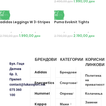
1.990,00
ден
2.490,00
ден
-29%
-22%
adidas Leggings W 3-Stripes
Puma Evoknit Tights
Adidas
,
Жени
,
Текстил
,
Хеланки
Puma
,
Жени
,
Текстил
,
Хеланки
1.990,00
ден
2.190,00
ден
2.790,00
ден
2.790,00
ден
БРЕНДОВИ
КАТЕГОРИИ
КОРИСНИ
Бул. Гоце
ЛИНКОВИ
Делчев
Adidas
Брендови
бр. 3,
Политика
Прилеп
на
Energetics
Спортови
приватност
contact@lukassport.mk
075 360
Hummel
Опрема
Колачиња
100
Замени
Kappa
Мажи