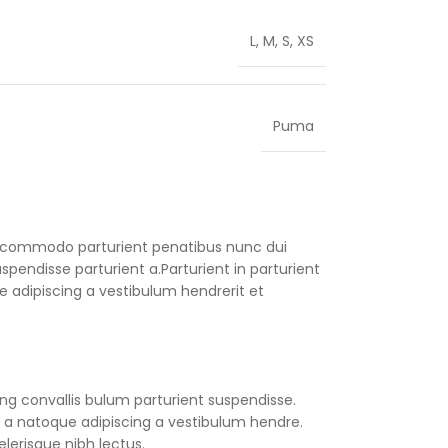
L
,
M
,
S
,
XS
Puma
 commodo parturient penatibus nunc dui
spendisse parturient a.Parturient in parturient
 adipiscing a vestibulum hendrerit et
ng convallis bulum parturient suspendisse.
 a natoque adipiscing a vestibulum hendre.
lerisque nibh lectus.