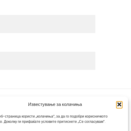
Известување за колачиња
еб-страница користи „колачиња“, за да го подобри корисничкото
во. Доколку ги прифаќате условите притиснете „Се согласувам“.