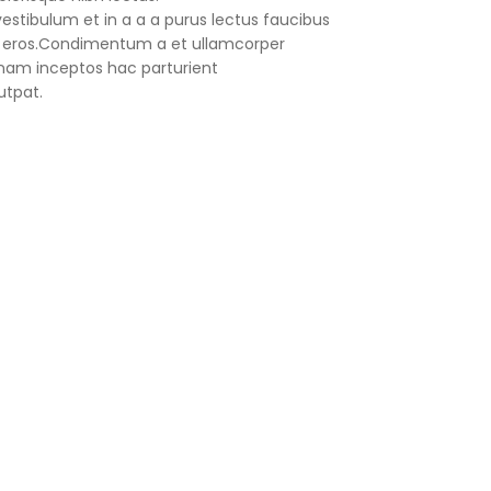
stibulum et in a a a purus lectus faucibus
ass eros.Condimentum a et ullamcorper
nam inceptos hac parturient
utpat.