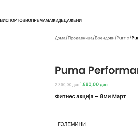
ВИ
СПОРТОВИ
ОПРЕМА
МАЖИ
ДЕЦА
ЖЕНИ
Дома
/
Продавница
/
Брендови
/
Puma
/
Pu
Back to products
Puma
Puma Performan
1.890,00
ден
2.390,00
ден
Фитнес акција – 8ми Март
ГОЛЕМИНИ