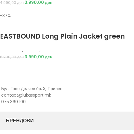
3.990,00
ден
4.990,00
ден
-37%
Избери опции
EASTBOUND Long Plain Jacket green
Eastbound
,
Текстил
,
Јакни
,
Жени
3.990,00
ден
6.290,00
ден
Бул. Гоце Делчев бр. 3, Прилеп
contact@lukassport.mk
075 360 100
БРЕНДОВИ