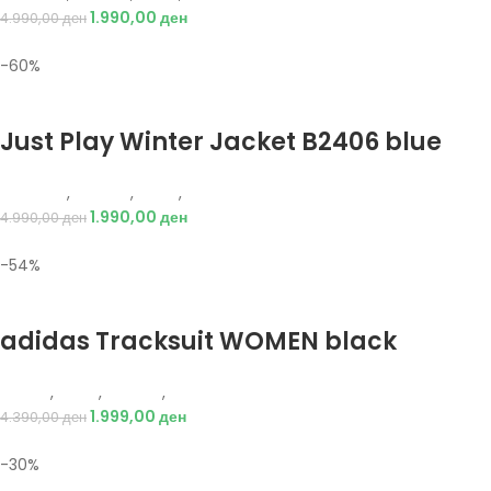
1.990,00
ден
4.990,00
ден
-60%
Избери опции
Just Play Winter Jacket B2406 blue
Just Play
,
Текстил
,
Јакни
,
Жени
1.990,00
ден
4.990,00
ден
-54%
Избери опции
adidas Tracksuit WOMEN black
Adidas
,
Жени
,
Текстил
,
Тренерки
1.999,00
ден
4.390,00
ден
-30%