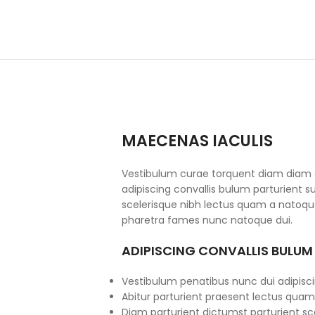
MAECENAS IACULIS
Vestibulum curae torquent diam diam
adipiscing convallis bulum parturient su
scelerisque nibh lectus quam a natoque
pharetra fames nunc natoque dui.
ADIPISCING CONVALLIS BULUM
Vestibulum penatibus nunc dui adipisci
Abitur parturient praesent lectus quam
Diam parturient dictumst parturient sce