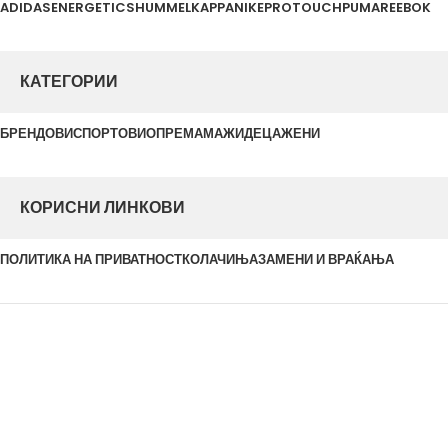
ADIDAS
ENERGETICS
HUMMEL
KAPPA
NIKE
PROTOUCH
PUMA
REEBOK
КАТЕГОРИИ
БРЕНДОВИ
СПОРТОВИ
ОПРЕМА
МАЖИ
ДЕЦА
ЖЕНИ
КОРИСНИ ЛИНКОВИ
ПОЛИТИКА НА ПРИВАТНОСТ
КОЛАЧИЊА
ЗАМЕНИ И ВРАЌАЊА