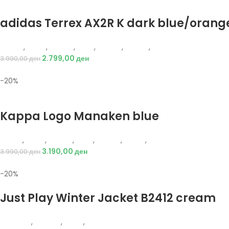
Избери опции
adidas Terrex AX2R K dark blue/orang
Adidas
,
Жени
,
Обувки
,
Деца
,
Обувки
,
Патики
,
Патики
2.799,00
ден
3.990,00
ден
-20%
Избери опции
Kappa Logo Manaken blue
Kappa
,
Жени
,
Обувки
,
Деца
,
Обувки
,
Чизми
,
Чизми
3.190,00
ден
3.990,00
ден
-20%
Избери опции
Just Play Winter Jacket B2412 cream
Just Play
,
Текстил
,
Јакни
,
Жени