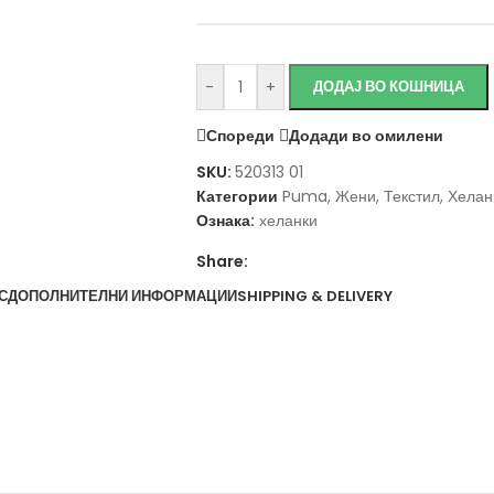
-
+
ДОДАЈ ВО КОШНИЦА
Спореди
Додади во омилени
SKU:
520313 01
Категории
Puma
,
Жени
,
Текстил
,
Хелан
Ознака:
хеланки
Share:
С
ДОПОЛНИТЕЛНИ ИНФОРМАЦИИ
SHIPPING & DELIVERY