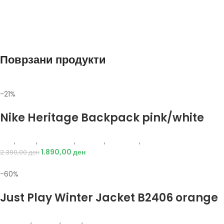
Поврзани продукти
-21%
Избери опции
Nike Heritage Backpack pink/white
Nike
,
Жени
,
Аксесоари
,
Опрема
,
Додатоци
,
Ранец
1.890,00
ден
2.390,00
ден
-60%
Избери опции
Just Play Winter Jacket B2406 orange
Just Play
,
Текстил
,
Јакни
,
Жени