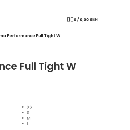
0
/
0,00
ДЕН
ma Performance Full Tight W
ce Full Tight W
XS
S
M
L
Исчисти