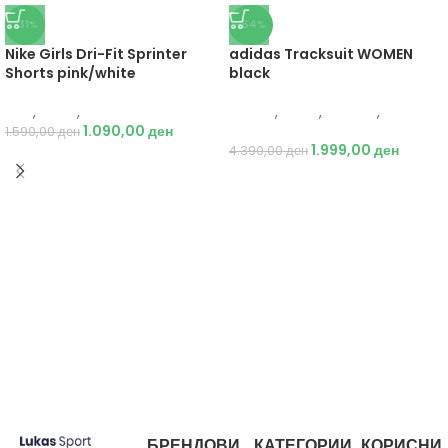
-31%
-54%
Nike Girls Dri-Fit Sprinter
adidas Tracksuit WOMEN
Shorts pink/white
black
Nike
,
Жени
,
Текстил
Adidas
,
Жени
,
Текстил
,
1.090,00
ден
Тренерки
1.590,00
ден
1.999,00
ден
4.390,00
ден
БРЕНДОВИ
КАТЕГОРИИ
КОРИСНИ