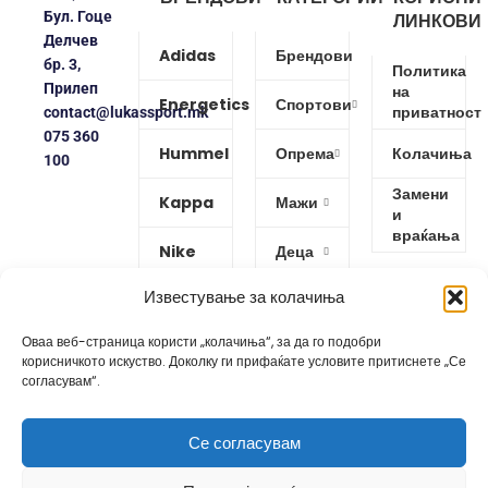
Бул. Гоце
ЛИНКОВИ
Делчев
Adidas
Брендови
бр. 3,
Политика
Прилеп
на
Energetics
Спортови
приватност
contact@lukassport.mk
075 360
Hummel
Опрема
Колачиња
100
Замени
Kappa
Мажи
и
враќања
Nike
Деца
Известување за колачиња
Protouch
Жени
Оваа веб-страница користи „колачиња“, за да го подобри
Puma
корисничкото искуство. Доколку ги прифаќате условите притиснете „Се
согласувам“.
Reebok
Се согласувам
Изработено од
GoBro Studio