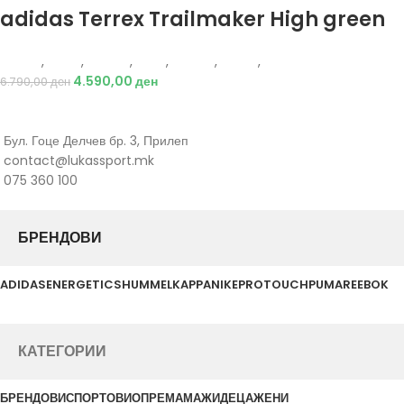
adidas Terrex Trailmaker High green
Adidas
,
Жени
,
Обувки
,
Деца
,
Обувки
,
Чизми
,
Чизми
4.590,00
ден
6.790,00
ден
Бул. Гоце Делчев бр. 3, Прилеп
contact@lukassport.mk
075 360 100
БРЕНДОВИ
ADIDAS
ENERGETICS
HUMMEL
KAPPA
NIKE
PROTOUCH
PUMA
REEBOK
КАТЕГОРИИ
БРЕНДОВИ
СПОРТОВИ
ОПРЕМА
МАЖИ
ДЕЦА
ЖЕНИ