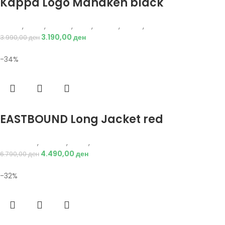
Kappa Logo Manaken black
Kappa
,
Жени
,
Обувки
,
Деца
,
Обувки
,
Чизми
,
Чизми
3.190,00
ден
3.990,00
ден
-34%
Избери опции
EASTBOUND Long Jacket red
Eastbound
,
Текстил
,
Јакни
,
Жени
4.490,00
ден
6.790,00
ден
-32%
Избери опции