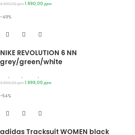
1.990,00
ден
4.990,00
ден
-49%
Избери опции
NIKE REVOLUTION 6 NN
grey/green/white
Nike
,
Жени
,
Обувки
,
Патики
1.999,00
ден
3.899,00
ден
-54%
Избери опции
adidas Tracksuit WOMEN black