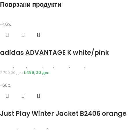
Поврзани продукти
-46%
Избери опции
adidas ADVANTAGE K white/pink
Adidas
,
Жени
,
Обувки
,
Деца
,
Обувки
,
Патики
,
Патики
1.499,00
ден
2.799,00
ден
-60%
Избери опции
Just Play Winter Jacket B2406 orange
Just Play
,
Текстил
,
Јакни
,
Жени