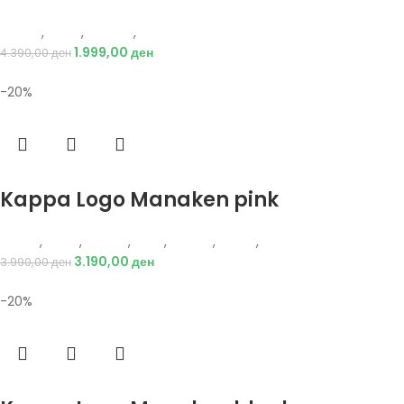
Adidas
,
Жени
,
Текстил
,
Тренерки
1.999,00
ден
4.390,00
ден
-20%
Избери опции
Kappa Logo Manaken pink
Kappa
,
Жени
,
Обувки
,
Деца
,
Обувки
,
Чизми
,
Чизми
3.190,00
ден
3.990,00
ден
-20%
Избери опции