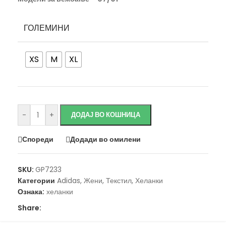
ГОЛЕМИНИ
XS
M
XL
Исчисти
-
+
ДОДАЈ ВО КОШНИЦА
Спореди
Додади во омилени
SKU:
GP7233
Категории
Adidas
,
Жени
,
Текстил
,
Хеланки
Ознака:
хеланки
Share: