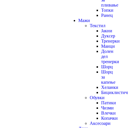
пливање
Топки
Ранец
Мажи
Текстил
Јакни
Дуксер
Тренерки
Маици
Долен
дел
тренерки
Шорц
Шорц
за
капење
Хеланки
Бициклистич
Обувки
Патики
Чизми
Влечки
Копачки
Аксесоари