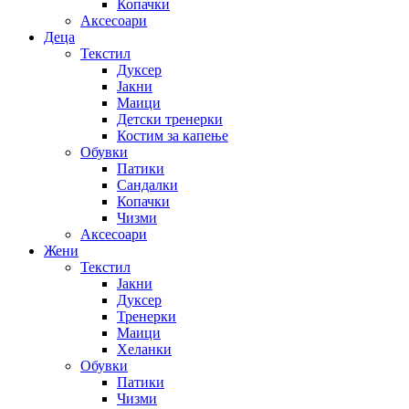
Копачки
Аксесоари
Деца
Текстил
Дуксер
Јакни
Маици
Детски тренерки
Костим за капење
Обувки
Патики
Сандалки
Копачки
Чизми
Аксесоари
Жени
Текстил
Јакни
Дуксер
Тренерки
Маици
Хеланки
Обувки
Патики
Чизми