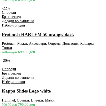
-22%
Спореди
Брз преглед
Додади во омилени
Избери опции
Protouch HARLEM 50 orange/black
Protouch
,
Мажи
,
Аксесоари
,
Опрема
,
Додатоци
,
Кошарка
,
Топки
699,00
ден
899,00
ден
-20%
Спореди
Брз преглед
Додади во омилени
Избери опции
Kappa Slides Logo white
Hummel
,
Обувки
,
Влечки
,
Мажи
790,00
ден
990,00
ден