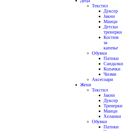
Деца
Текстил
Дуксер
Јакни
Маици
Детски
тренерки
Костим
за
капење
Обувки
Патики
Сандалки
Копачки
Чизми
Аксесоари
Жени
Текстил
Јакни
Дуксер
Тренерки
Маици
Хеланки
Обувки
Патики