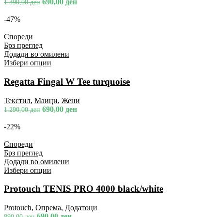
690,00
ден
1.390,00
ден
-47%
Спореди
Брз преглед
Додади во омилени
Избери опции
Regatta Fingal W Tee turquoise
Текстил
,
Маици
,
Жени
690,00
ден
1.290,00
ден
-22%
Спореди
Брз преглед
Додади во омилени
Избери опции
Protouch TENIS PRO 4000 black/white
Protouch
,
Опрема
,
Додатоци
690,00
ден
890,00
ден