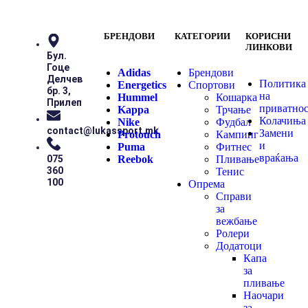
БРЕНДОВИ
КАТЕГОРИИ
КОРИСНИ
ЛИНКОВИ
Бул.
Гоце
Adidas
Брендови
Делчев
Политика
Energetics
Спортови
бр. 3,
на
Hummel
Кошарка
Прилеп
приватно
Kappa
Трчање
Колачиња
Nike
Фудбал
contact@lukassport.mk
Замени
Protouch
Кампинг
и
Puma
Фитнес
враќања
Reebok
Пливање
075
360
Тенис
100
Опрема
Справи
за
вежбање
Ролери
Додатоци
Капа
за
пливање
Наочари
за