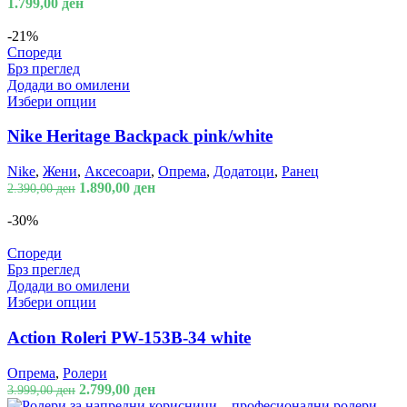
1.799,00
ден
-21%
Спореди
Брз преглед
Додади во омилени
Избери опции
Nike Heritage Backpack pink/white
Nike
,
Жени
,
Аксесоари
,
Опрема
,
Додатоци
,
Ранец
1.890,00
ден
2.390,00
ден
-30%
Спореди
Брз преглед
Додади во омилени
Избери опции
Action Roleri PW-153B-34 white
Опрема
,
Ролери
2.799,00
ден
3.999,00
ден