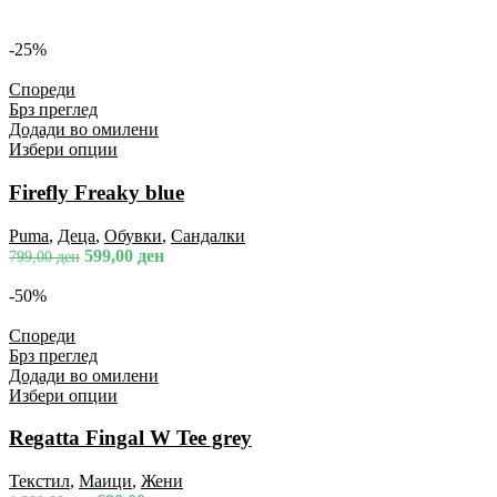
-25%
Спореди
Брз преглед
Додади во омилени
Избери опции
Firefly Freaky blue
Puma
,
Деца
,
Обувки
,
Сандалки
599,00
ден
799,00
ден
-50%
Спореди
Брз преглед
Додади во омилени
Избери опции
Regatta Fingal W Tee grey
Текстил
,
Маици
,
Жени