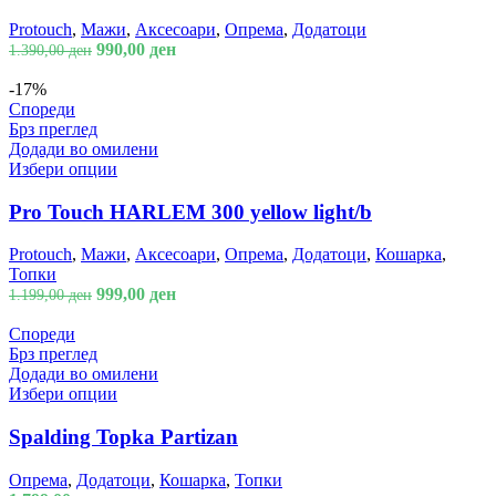
Protouch
,
Мажи
,
Аксесоари
,
Опрема
,
Додатоци
990,00
ден
1.390,00
ден
-17%
Спореди
Брз преглед
Додади во омилени
Избери опции
Pro Touch HARLEM 300 yellow light/b
Protouch
,
Мажи
,
Аксесоари
,
Опрема
,
Додатоци
,
Кошарка
,
Топки
999,00
ден
1.199,00
ден
Спореди
Брз преглед
Додади во омилени
Избери опции
Spalding Topka Partizan
Опрема
,
Додатоци
,
Кошарка
,
Топки