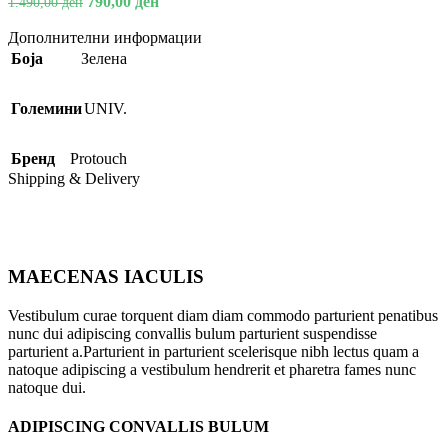
790,00
ден
1.490,00
ден
Дополнителни информации
Боја
Зелена
Големини
UNIV.
Бренд
Protouch
Shipping & Delivery
MAECENAS IACULIS
Vestibulum curae torquent diam diam commodo parturient penatibus
nunc dui adipiscing convallis bulum parturient suspendisse
parturient a.Parturient in parturient scelerisque nibh lectus quam a
natoque adipiscing a vestibulum hendrerit et pharetra fames nunc
natoque dui.
ADIPISCING CONVALLIS BULUM