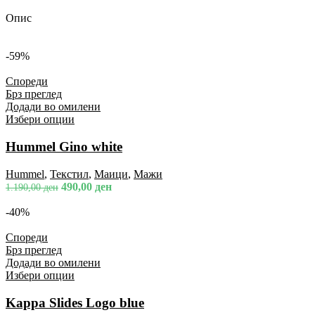
Опис
-59%
Спореди
Брз преглед
Додади во омилени
Избери опции
Hummel Gino white
Hummel
,
Текстил
,
Маици
,
Мажи
490,00
ден
1.190,00
ден
-40%
Спореди
Брз преглед
Додади во омилени
Избери опции
Kappa Slides Logo blue