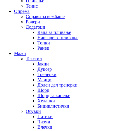
Пливање
Тенис
Опрема
Справи за вежбање
Ролери
Додатоци
Капа за пливање
Наочари за пливање
Топки
Ранец
Мажи
Текстил
Јакни
Дуксер
Тренерки
Маици
Долен дел тренерки
Шорц
Шорц за капење
Хеланки
Бициклистички
Обувки
Патики
Чизми
Влечки