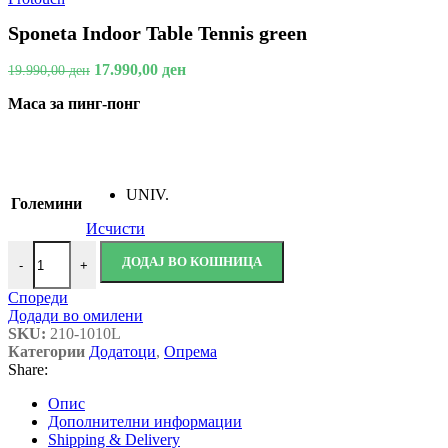
Sponeta Indoor Table Tennis green
17.990,00
ден
19.990,00
ден
Maса за пинг-понг
UNIV.
Големини
Исчисти
ДОДАЈ ВО КОШНИЦА
-
+
Спореди
Додади во омилени
SKU:
210-1010L
Категории
Додатоци
,
Опрема
Share:
Опис
Дополнителни информации
Shipping & Delivery