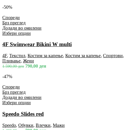
-50%
Спореди
Брз преглед
Додади во омилени
Избери опции
4F Swimwear Bikini W multi
4F
,
Текстил
,
Костим за капење
,
Костим за капење
,
Спортови
,
Пливање
,
Жени
790,00
ден
1.590,00
ден
-47%
Спореди
Брз преглед
Додади во омилени
Избери опции
Speedo Slides red
Speedo
,
Обувки
,
Влечки
,
Мажи