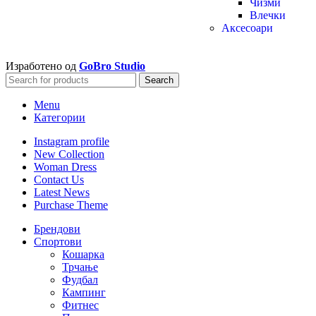
Чизми
Влечки
Аксесоари
Изработено од
GoBro Studio
Search
Menu
Категории
Instagram profile
New Collection
Woman Dress
Contact Us
Latest News
Purchase Theme
Брендови
Спортови
Кошарка
Трчање
Фудбал
Кампинг
Фитнес