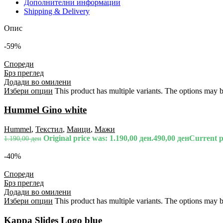
Дополнителни информации
Shipping & Delivery
Опис
-59%
Спореди
Брз преглед
Додади во омилени
Избери опции
This product has multiple variants. The options may 
Hummel Gino white
Hummel
,
Текстил
,
Маици
,
Мажи
Original price was: 1.190,00 ден.
490,00
ден
Current pr
1.190,00
ден
-40%
Спореди
Брз преглед
Додади во омилени
Избери опции
This product has multiple variants. The options may 
Kappa Slides Logo blue