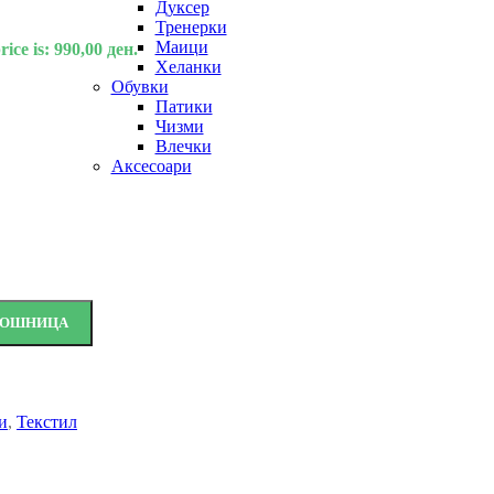
Дуксер
Тренерки
Маици
ice is: 990,00 ден.
Хеланки
Обувки
Патики
Чизми
Влечки
Аксесоари
 КОШНИЦА
и
,
Текстил