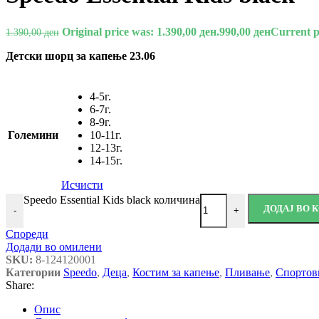
Original price was: 1.390,00 ден.
990,00
ден
Current pr
1.390,00
ден
Детски шорц за капење 23.06
4-5г.
6-7г.
8-9г.
Големини
10-11г.
12-13г.
14-15г.
Исчисти
Speedo Essential Kids black количина
ДОДАЈ ВО
-
+
Спореди
Додади во омилени
SKU:
8-124120001
Категории
Speedo
,
Деца
,
Костим за капење
,
Пливање
,
Спортов
Share:
Опис