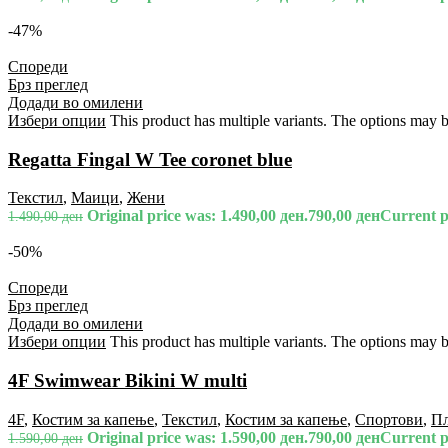
-47%
Спореди
Брз преглед
Додади во омилени
Избери опции
This product has multiple variants. The options may 
Regatta Fingal W Tee coronet blue
Текстил
,
Маици
,
Жени
Original price was: 1.490,00 ден.
790,00
ден
Current pr
1.490,00
ден
-50%
Спореди
Брз преглед
Додади во омилени
Избери опции
This product has multiple variants. The options may 
4F Swimwear Bikini W multi
4F
,
Костим за капење
,
Текстил
,
Костим за капење
,
Спортови
,
П
Original price was: 1.590,00 ден.
790,00
ден
Current pr
1.590,00
ден