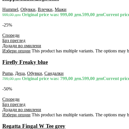
Hummel
,
Обувки
,
Влечки
,
Мажи
Original price was: 999,00 ден.
599,00
ден
Current price
999,00
ден
-25%
Спореди
Брз преглед
Додади во омилени
Избери опции
This product has multiple variants. The options may 
Firefly Freaky blue
Puma
,
Деца
,
Обувки
,
Сандалки
Original price was: 799,00 ден.
599,00
ден
Current price
799,00
ден
-50%
Спореди
Брз преглед
Додади во омилени
Избери опции
This product has multiple variants. The options may 
Regatta Fingal W Tee grey