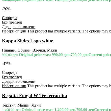
1.490,00
ден
-20%
Спореди
Брз преглед
Додади во омилени
Избери опции
This product has multiple variants. The options may 
Kappa Slides Logo white
Hummel
,
Обувки
,
Влечки
,
Мажи
Original price was: 990,00 ден.
790,00
ден
Current price
990,00
ден
-47%
Спореди
Брз преглед
Додади во омилени
Избери опции
This product has multiple variants. The options may 
Regatta Fingal W Tee terracotta
Текстил
,
Маици
,
Жени
Original price was: 1.490,00 ден.
790,00
ден
Current pr
1.490,00
ден