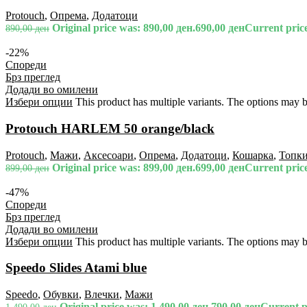
Protouch
,
Опрема
,
Додатоци
Original price was: 890,00 ден.
690,00
ден
Current price
890,00
ден
-22%
Спореди
Брз преглед
Додади во омилени
Избери опции
This product has multiple variants. The options may 
Protouch HARLEM 50 orange/black
Protouch
,
Мажи
,
Аксесоари
,
Опрема
,
Додатоци
,
Кошарка
,
Топк
Original price was: 899,00 ден.
699,00
ден
Current price
899,00
ден
-47%
Спореди
Брз преглед
Додади во омилени
Избери опции
This product has multiple variants. The options may 
Speedo Slides Atami blue
Speedo
,
Обувки
,
Влечки
,
Мажи
Original price was: 1.490,00 ден.
790,00
ден
Current pr