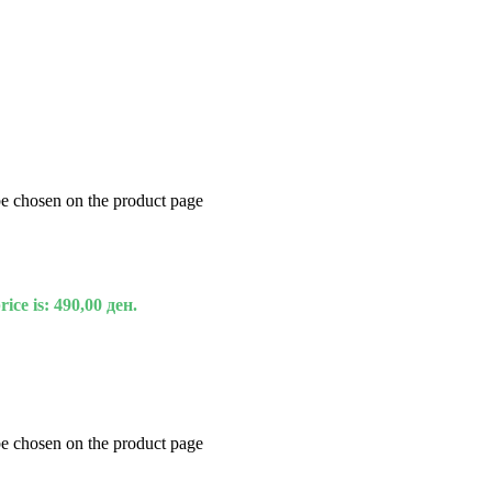
be chosen on the product page
ice is: 490,00 ден.
be chosen on the product page