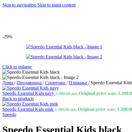
Skip to navigation
Skip to main content
-29%
Click to enlarge
Дома
/
Продавница
/
Спортови
/
Пливање
/
Speedo Essential Kids
Speedo Essential Kids navy
Original price was: 1.390,0
1.390,00
ден
Back to products
Speedo Essential Kids pink
Original price was: 1.390,0
1.390,00
ден
Speedo
Speedo Essential Kids black