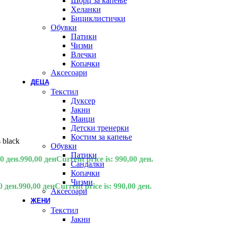
Шорц за капење
Хеланки
Бициклистички
Обувки
Патики
Чизми
Влечки
Копачки
Аксесоари
ДЕЦА
Текстил
Дуксер
Јакни
Маици
Детски тренерки
Костим за капење
 black
Обувки
Патики
0 ден.
990,00
ден
Current price is: 990,00 ден.
Сандалки
Копачки
Чизми
0 ден.
990,00
ден
Current price is: 990,00 ден.
Аксесоари
ЖЕНИ
Текстил
Јакни