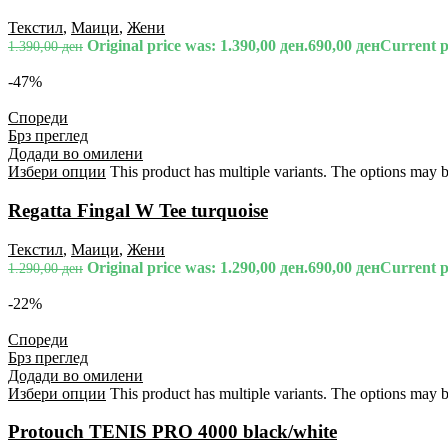
Текстил
,
Маици
,
Жени
Original price was: 1.390,00 ден.
690,00
ден
Current pr
1.390,00
ден
-47%
Спореди
Брз преглед
Додади во омилени
Избери опции
This product has multiple variants. The options may 
Regatta Fingal W Tee turquoise
Текстил
,
Маици
,
Жени
Original price was: 1.290,00 ден.
690,00
ден
Current pr
1.290,00
ден
-22%
Спореди
Брз преглед
Додади во омилени
Избери опции
This product has multiple variants. The options may 
Protouch TENIS PRO 4000 black/white