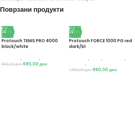
Поврзани продукти
-22%
-29%
Protouch TENIS PRO 4000
Protouch FORCE 1000 PG red
black/white
dark/bl
Protouch
,
Опрема
,
Додатоци
Protouch
,
Мажи
,
Аксесоари
,
690,00
ден
Опрема
,
Додатоци
890,00
ден
990,00
ден
1.390,00
ден