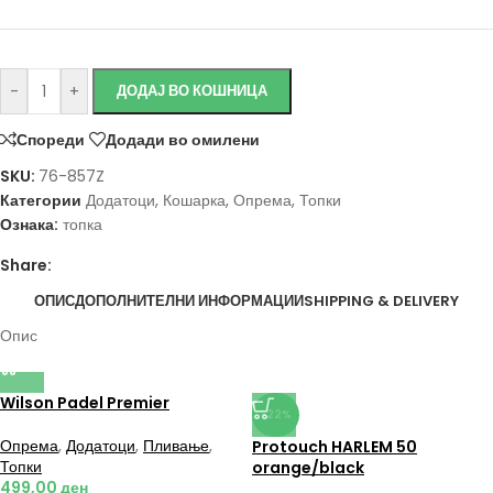
Исчисти
-
+
ДОДАЈ ВО КОШНИЦА
Спореди
Додади во омилени
SKU:
76-857Z
Категории
Додатоци
,
Кошарка
,
Опрема
,
Топки
Ознака:
топка
Share:
ОПИС
ДОПОЛНИТЕЛНИ ИНФОРМАЦИИ
SHIPPING & DELIVERY
Опис
Wilson Padel Premier
-22%
Опрема
,
Додатоци
,
Пливање
,
Protouch HARLEM 50
Топки
orange/black
499,00
ден