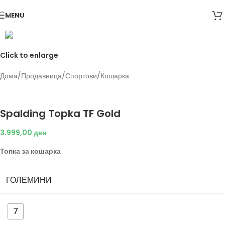
Skip to navigation
MENU
Skip to main content
Click to enlarge
Дома
/
Продавница
/
Спортови
/
Кошарка
Back to products
Spalding
Spalding Topka TF Gold
3.999,00
ден
Топка за кошарка
ГОЛЕМИНИ
7