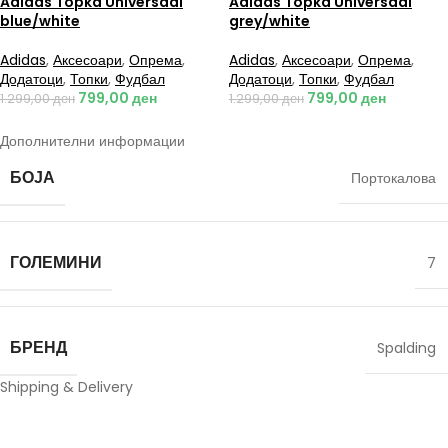
Adidas Topka Universadi
Adidas Topka Universadi
blue/white
grey/white
Adidas
,
Аксесоари
,
Опрема
,
Adidas
,
Аксесоари
,
Опрема
,
Додатоци
,
Топки
,
Фудбал
Додатоци
,
Топки
,
Фудбал
799,00
ден
799,00
ден
1.299,00
ден
1.299,00
ден
Дополнителни информации
БОЈА
Портокалова
ГОЛЕМИНИ
7
БРЕНД
Spalding
Shipping & Delivery