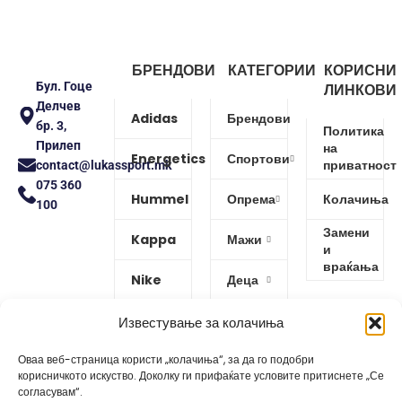
БРЕНДОВИ
КАТЕГОРИИ
КОРИСНИ
Бул. Гоце
ЛИНКОВИ
Делчев
Adidas
Брендови
бр. 3,
Политика
Прилеп
на
Energetics
Спортови
приватност
contact@lukassport.mk
075 360
Hummel
Опрема
Колачиња
100
Замени
Kappa
Мажи
и
враќања
Nike
Деца
Protouch
Жени
Известување за колачиња
Puma
Оваа веб-страница користи „колачиња“, за да го подобри
корисничкото искуство. Доколку ги прифаќате условите притиснете „Се
согласувам“.
Reebok