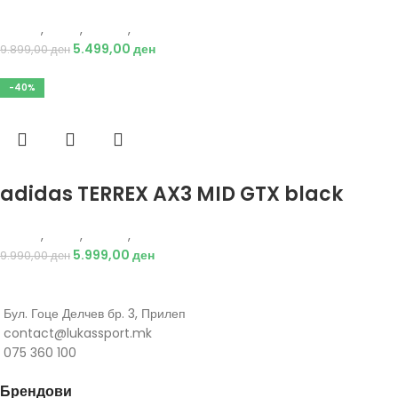
Adidas
,
Мажи
,
Обувки
,
Чизми
5.499,00
ден
9.899,00
ден
-40%
Избери опции
adidas TERREX AX3 MID GTX black
Adidas
,
Мажи
,
Обувки
,
Чизми
5.999,00
ден
9.990,00
ден
Бул. Гоце Делчев бр. 3, Прилеп
contact@lukassport.mk
075 360 100
Брендови