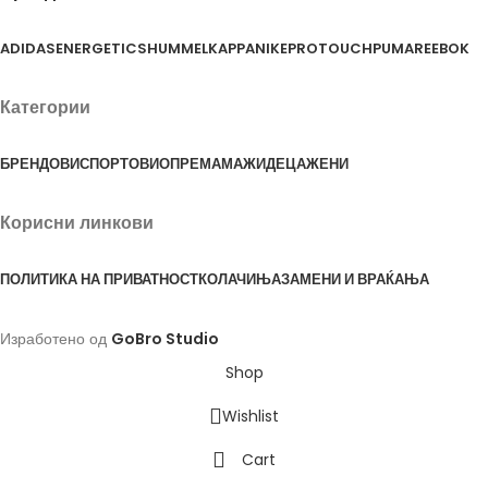
ADIDAS
ENERGETICS
HUMMEL
KAPPA
NIKE
PROTOUCH
PUMA
REEBOK
Категории
БРЕНДОВИ
СПОРТОВИ
ОПРЕМА
МАЖИ
ДЕЦА
ЖЕНИ
Корисни линкови
ПОЛИТИКА НА ПРИВАТНОСТ
КОЛАЧИЊА
ЗАМЕНИ И ВРАЌАЊА
Изработено од
GoBro Studio
Shop
Wishlist
Cart