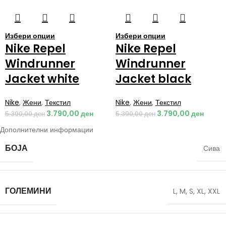
Избери опции
Избери опции
Nike Repel
Nike Repel
Windrunner
Windrunner
Jacket white
Jacket black
Nike
,
Жени
,
Текстил
Nike
,
Жени
,
Текстил
3.790,00
ден
3.790,00
ден
5.390,00
ден
5.390,00
ден
Дополнителни информации
БОЈА
Сива
ГОЛЕМИНИ
L
,
M
,
S
,
XL
,
XXL