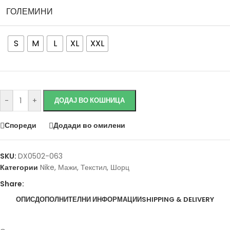
ГОЛЕМИНИ
S
M
L
XL
XXL
Исчисти
-
+
ДОДАЈ ВО КОШНИЦА
Спореди
Додади во омилени
SKU:
DX0502-063
Категории
Nike
,
Мажи
,
Текстил
,
Шорц
Share:
ОПИС
ДОПОЛНИТЕЛНИ ИНФОРМАЦИИ
SHIPPING & DELIVERY