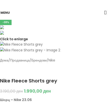
Skip to navigation
Skip to main content
MENU
-38%
Click to enlarge
Дома
/
Продавница
/
Брендови
/
Nike
Back to products
Nike
Nike Fleece Shorts grey
1.990,00
ден
3.190,00
ден
Шорц – Nike 23.06