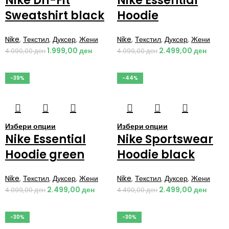
Nike Dri-Fit
Nike Essential
Sweatshirt black
Hoodie
Nike
,
Текстил
,
Дуксер
,
Жени
Nike
,
Текстил
,
Дуксер
,
Жени
1.999,00
ден
2.499,00
ден
4.090,00
ден
4.099,00
ден
-39%
-44%
Избери опции
Избери опции
Nike Essential
Nike Sportswear
Hoodie green
Hoodie black
Nike
,
Текстил
,
Дуксер
,
Жени
Nike
,
Текстил
,
Дуксер
,
Жени
2.499,00
ден
2.499,00
ден
4.099,00
ден
4.490,00
ден
-30%
-30%