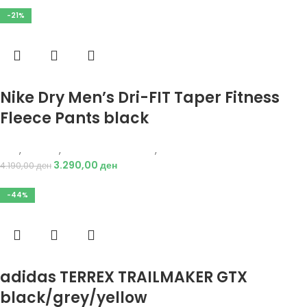
-21%
Избери опции
Nike Dry Men’s Dri-FIT Taper Fitness
Fleece Pants black
Nike
,
Текстил
,
Долен дел тренерки
,
Мажи
3.290,00
ден
4.190,00
ден
-44%
Избери опции
adidas TERREX TRAILMAKER GTX
black/grey/yellow