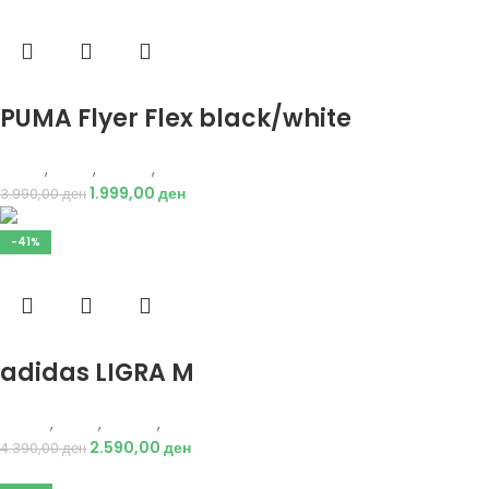
Избери опции
PUMA Flyer Flex black/white
Puma
,
Мажи
,
Обувки
,
Патики
1.999,00
ден
3.990,00
ден
-41%
Избери опции
adidas LIGRA M
Adidas
,
Мажи
,
Обувки
,
Патики
2.590,00
ден
4.390,00
ден