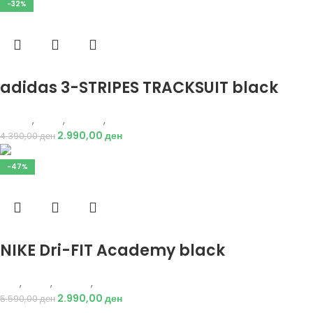
-32%
Избери опции
adidas 3-STRIPES TRACKSUIT black
Adidas
,
Мажи
,
Текстил
,
Тренерки
2.990,00
ден
4.390,00
ден
-47%
Избери опции
NIKE Dri-FIT Academy black
Nike
,
Мажи
,
Текстил
,
Тренерки
2.990,00
ден
5.590,00
ден