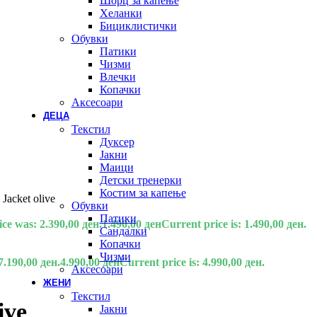
Шорц за капење
Хеланки
Бициклистички
Обувки
Патики
Чизми
Влечки
Копачки
Аксесоари
ДЕЦА
Текстил
Дуксер
Јакни
Маици
Детски тренерки
Костим за капење
cket olive
Обувки
Патики
ice was: 2.390,00 ден.
1.490,00
ден
Current price is: 1.490,00 ден.
Сандалки
Копачки
Чизми
7.190,00 ден.
4.990,00
ден
Current price is: 4.990,00 ден.
Аксесоари
ЖЕНИ
Текстил
ive
Јакни