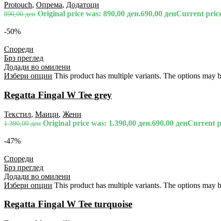
Protouch
,
Опрема
,
Додатоци
Original price was: 890,00 ден.
690,00
ден
Current price
890,00
ден
-50%
Спореди
Брз преглед
Додади во омилени
Избери опции
This product has multiple variants. The options may 
Regatta Fingal W Tee grey
Текстил
,
Маици
,
Жени
Original price was: 1.390,00 ден.
690,00
ден
Current pr
1.390,00
ден
-47%
Спореди
Брз преглед
Додади во омилени
Избери опции
This product has multiple variants. The options may 
Regatta Fingal W Tee turquoise