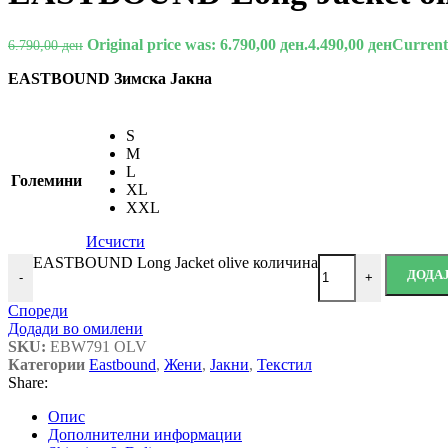
Original price was: 6.790,00 ден.
4.490,00
ден
Current 
6.790,00
ден
EASTBOUND Зимска Јакна
S
M
L
Големини
XL
XXL
Исчисти
EASTBOUND Long Jacket olive количина
ДОДА
-
+
Спореди
Додади во омилени
SKU:
EBW791 OLV
Категории
Eastbound
,
Жени
,
Јакни
,
Текстил
Share:
Опис
Дополнителни информации