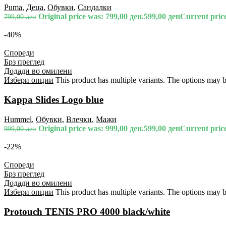
Puma
,
Деца
,
Обувки
,
Сандалки
Original price was: 799,00 ден.
599,00
ден
Current price
799,00
ден
-40%
Спореди
Брз преглед
Додади во омилени
Избери опции
This product has multiple variants. The options may 
Kappa Slides Logo blue
Hummel
,
Обувки
,
Влечки
,
Мажи
Original price was: 999,00 ден.
599,00
ден
Current price
999,00
ден
-22%
Спореди
Брз преглед
Додади во омилени
Избери опции
This product has multiple variants. The options may 
Protouch TENIS PRO 4000 black/white