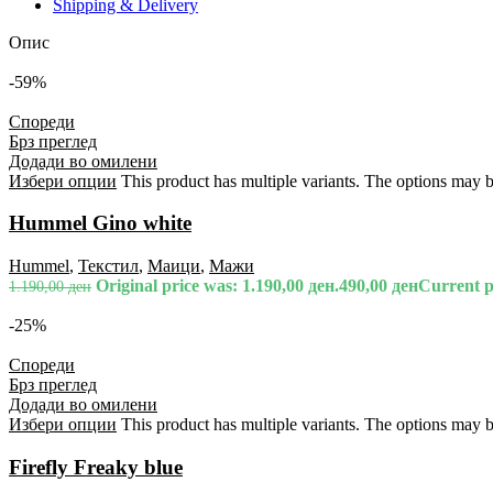
Shipping & Delivery
Опис
-59%
Спореди
Брз преглед
Додади во омилени
Избери опции
This product has multiple variants. The options may 
Hummel Gino white
Hummel
,
Текстил
,
Маици
,
Мажи
Original price was: 1.190,00 ден.
490,00
ден
Current pr
1.190,00
ден
-25%
Спореди
Брз преглед
Додади во омилени
Избери опции
This product has multiple variants. The options may 
Firefly Freaky blue