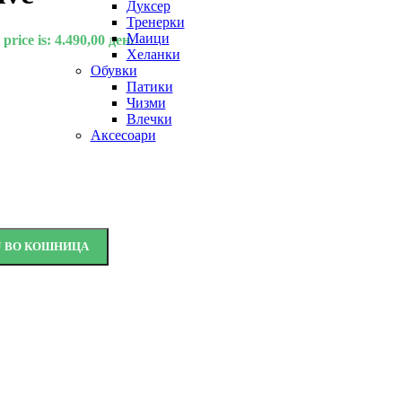
Дуксер
Тренерки
Маици
price is: 4.490,00 ден.
Хеланки
Обувки
Патики
Чизми
Влечки
Аксесоари
Ј ВО КОШНИЦА