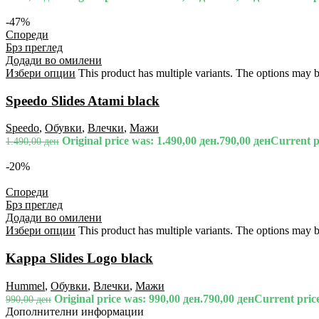
-47%
Спореди
Брз преглед
Додади во омилени
Избери опции
This product has multiple variants. The options may 
Speedo Slides Atami black
Speedo
,
Обувки
,
Влечки
,
Мажи
Original price was: 1.490,00 ден.
790,00
ден
Current pr
1.490,00
ден
-20%
Спореди
Брз преглед
Додади во омилени
Избери опции
This product has multiple variants. The options may 
Kappa Slides Logo black
Hummel
,
Обувки
,
Влечки
,
Мажи
Original price was: 990,00 ден.
790,00
ден
Current price
990,00
ден
Дополнителни информации