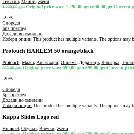
Текстил
,
Маици
,
Жени
Original price was: 1.290,00 ден.
690,00
ден
Current pr
1.290,00
ден
-22%
Спореди
Брз преглед
Додади во омилени
Избери опции
This product has multiple variants. The options may 
Protouch HARLEM 50 orange/black
Protouch
,
Мажи
,
Аксесоари
,
Опрема
,
Додатоци
,
Кошарка
,
Топк
Original price was: 899,00 ден.
699,00
ден
Current price
899,00
ден
-20%
Спореди
Брз преглед
Додади во омилени
Избери опции
This product has multiple variants. The options may 
Kappa Slides Logo red
Hummel
,
Обувки
,
Влечки
,
Жени
Original price was: 990,00 ден.
790,00
ден
Current price