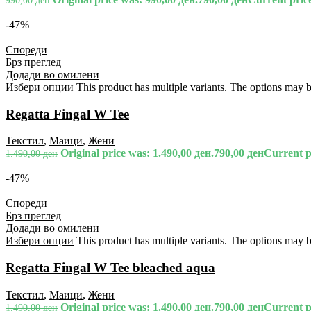
990,00
ден
-47%
Спореди
Брз преглед
Додади во омилени
Избери опции
This product has multiple variants. The options may 
Regatta Fingal W Tee
Текстил
,
Маици
,
Жени
Original price was: 1.490,00 ден.
790,00
ден
Current pr
1.490,00
ден
-47%
Спореди
Брз преглед
Додади во омилени
Избери опции
This product has multiple variants. The options may 
Regatta Fingal W Tee bleached aqua
Текстил
,
Маици
,
Жени
Original price was: 1.490,00 ден.
790,00
ден
Current pr
1.490,00
ден