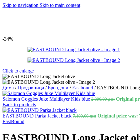
Skip to navigation
Skip to main content
-34%
Click to enlarge
Дома
/
Продавница
/
Брендови
/
Eastbound
/
EASTBOUND Long Ja
Salomon Goggles Juke Multilayer Kids blue
Original pr
2.390,00
ден
Back to products
EASTBOUND Parka Jacket black
Original price was: 
7.190,00
ден
EastBound
EASTBOUND Long Jacket ol