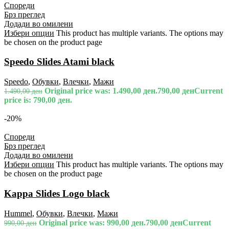
Спореди
Брз преглед
Додади во омилени
Избери опции
This product has multiple variants. The options may
be chosen on the product page
Speedo Slides Atami black
Speedo
,
Обувки
,
Влечки
,
Мажи
Original price was: 1.490,00 ден.
790,00
ден
Current
1.490,00
ден
price is: 790,00 ден.
-20%
Спореди
Брз преглед
Додади во омилени
Избери опции
This product has multiple variants. The options may
be chosen on the product page
Kappa Slides Logo black
Hummel
,
Обувки
,
Влечки
,
Мажи
Original price was: 990,00 ден.
790,00
ден
Current
990,00
ден