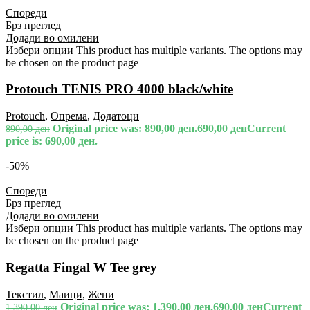
Спореди
Брз преглед
Додади во омилени
Избери опции
This product has multiple variants. The options may
be chosen on the product page
Protouch TENIS PRO 4000 black/white
Protouch
,
Опрема
,
Додатоци
Original price was: 890,00 ден.
690,00
ден
Current
890,00
ден
price is: 690,00 ден.
-50%
Спореди
Брз преглед
Додади во омилени
Избери опции
This product has multiple variants. The options may
be chosen on the product page
Regatta Fingal W Tee grey
Текстил
,
Маици
,
Жени
Original price was: 1.390,00 ден.
690,00
ден
Current
1.390,00
ден