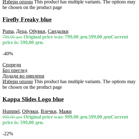
Избери опции
This product has multiple variants. The options may
be chosen on the product page
Firefly Freaky blue
Puma
,
Деца
,
Обувки
,
Сандалки
Original price was: 799,00 ден.
599,00
ден
Current
799,00
ден
price is: 599,00 ден.
-40%
Спореди
Брз преглед
Додади во омилени
Избери опции
This product has multiple variants. The options may
be chosen on the product page
Kappa Slides Logo blue
Hummel
,
Обувки
,
Влечки
,
Мажи
Original price was: 999,00 ден.
599,00
ден
Current
999,00
ден
price is: 599,00 ден.
-22%