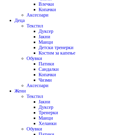
Влечки
Копачки
Аксесоари
Деца
Текстил
Дуксер
Јакни
Маици
Детски тренерки
Костим за капење
Обувки
Патики
Сандалки
Копачки
Чизми
Аксесоари
Жени
Текстил
Јакни
Дуксер
Тренерки
Маици
Хеланки
Обувки
Патики