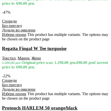
price is: 690,00 ден.
-47%
Спореди
Брз преглед
Додади во омилени
Избери опции
This product has multiple variants. The options may
be chosen on the product page
Regatta Fingal W Tee turquoise
Текстил
,
Маици
,
Жени
Original price was: 1.290,00 ден.
690,00
ден
Current
1.290,00
ден
price is: 690,00 ден.
-22%
Спореди
Брз преглед
Додади во омилени
Избери опции
This product has multiple variants. The options may
be chosen on the product page
Protouch HARLEM 50 orange/black