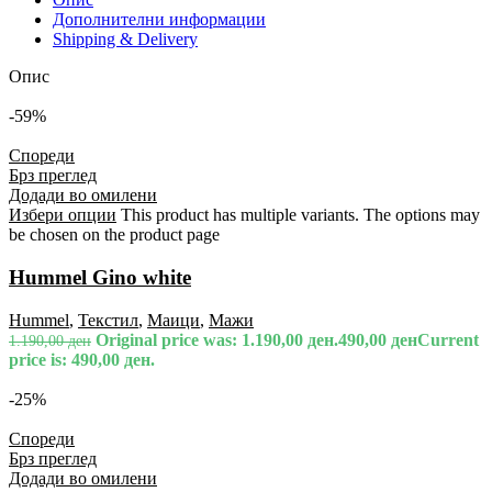
Дополнителни информации
Shipping & Delivery
Опис
-59%
Спореди
Брз преглед
Додади во омилени
Избери опции
This product has multiple variants. The options may
be chosen on the product page
Hummel Gino white
Hummel
,
Текстил
,
Маици
,
Мажи
Original price was: 1.190,00 ден.
490,00
ден
Current
1.190,00
ден
price is: 490,00 ден.
-25%
Спореди
Брз преглед
Додади во омилени