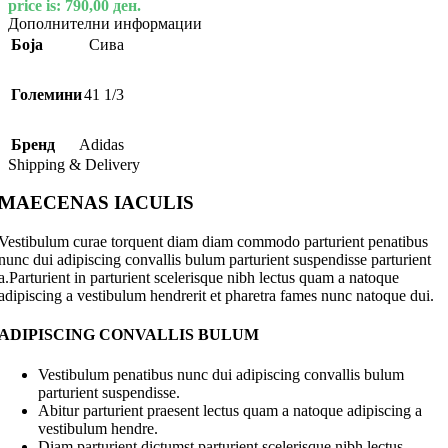
price is: 790,00 ден.
Дополнителни информации
Боја
Сива
Големини
41 1/3
Бренд
Adidas
Shipping & Delivery
MAECENAS IACULIS
Vestibulum curae torquent diam diam commodo parturient penatibus
nunc dui adipiscing convallis bulum parturient suspendisse parturient
a.Parturient in parturient scelerisque nibh lectus quam a natoque
adipiscing a vestibulum hendrerit et pharetra fames nunc natoque dui.
ADIPISCING CONVALLIS BULUM
Vestibulum penatibus nunc dui adipiscing convallis bulum
parturient suspendisse.
Abitur parturient praesent lectus quam a natoque adipiscing a
vestibulum hendre.
Diam parturient dictumst parturient scelerisque nibh lectus.