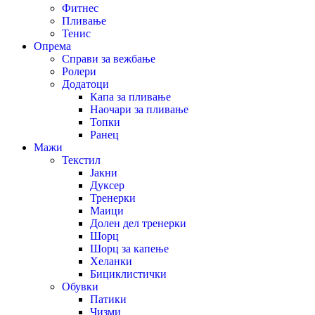
Фитнес
Пливање
Тенис
Опрема
Справи за вежбање
Ролери
Додатоци
Капа за пливање
Наочари за пливање
Топки
Ранец
Мажи
Текстил
Јакни
Дуксер
Тренерки
Маици
Долен дел тренерки
Шорц
Шорц за капење
Хеланки
Бициклистички
Обувки
Патики
Чизми