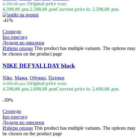
Original price was:
4.390,00
ден
4.390,00 ден.
2.590,00
ден
Current price is: 2.590,00 ден.
-41%
Спореди
Брз преглед
Додади во омилени
Избери опции
This product has multiple variants. The options may
be chosen on the product page
NIKE DEFYALLDAY black
Nike
,
Мажи
,
Обувки
,
Патики
Original price was:
4.590,00
ден
4.590,00 ден.
2.690,00
ден
Current price is: 2.690,00 ден.
-39%
Спореди
Брз преглед
Додади во омилени
Избери опции
This product has multiple variants. The options may
be chosen on the product page