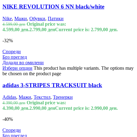
NIKE REVOLUTION 6 NN black/white
Nike
,
Мажи
,
Обувки
,
Патики
Original price was:
4.599,00
ден
4.599,00 ден.
2.799,00
ден
Current price is: 2.799,00 ден.
-32%
Спореди
Брз преглед
Додади во омилени
Избери опции
This product has multiple variants. The options may
be chosen on the product page
adidas 3-STRIPES TRACKSUIT black
Adidas
,
Мажи
,
Текстил
,
Тренерки
Original price was:
4.390,00
ден
4.390,00 ден.
2.990,00
ден
Current price is: 2.990,00 ден.
-40%
Спореди
Брз преглед