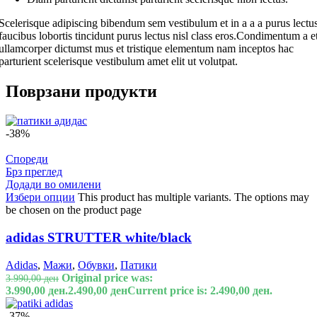
Scelerisque adipiscing bibendum sem vestibulum et in a a a purus lectu
faucibus lobortis tincidunt purus lectus nisl class eros.Condimentum a e
ullamcorper dictumst mus et tristique elementum nam inceptos hac
parturient scelerisque vestibulum amet elit ut volutpat.
Поврзани продукти
-38%
Спореди
Брз преглед
Додади во омилени
Избери опции
This product has multiple variants. The options may
be chosen on the product page
adidas STRUTTER white/black
Adidas
,
Мажи
,
Обувки
,
Патики
Original price was:
3.990,00
ден
3.990,00 ден.
2.490,00
ден
Current price is: 2.490,00 ден.
-37%