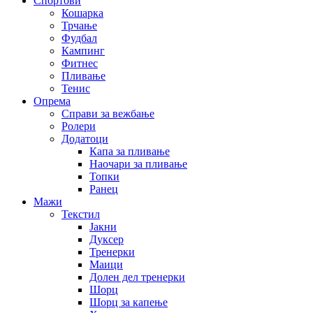
Спортови
Кошарка
Трчање
Фудбал
Кампинг
Фитнес
Пливање
Тенис
Опрема
Справи за вежбање
Ролери
Додатоци
Капа за пливање
Наочари за пливање
Топки
Ранец
Мажи
Текстил
Јакни
Дуксер
Тренерки
Маици
Долен дел тренерки
Шорц
Шорц за капење