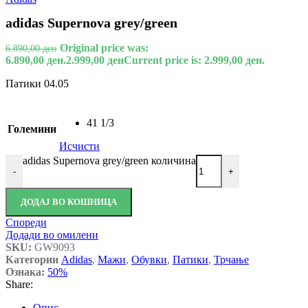
adidas Supernova grey/green
Original price was:
6.890,00
ден
6.890,00 ден.
2.999,00
ден
Current price is: 2.999,00 ден.
Патики 04.05
41 1/3
Големини
Исчисти
adidas Supernova grey/green количина
-
+
ДОДАЈ ВО КОШНИЦА
Спореди
Додади во омилени
SKU:
GW9093
Категории
Adidas
,
Мажи
,
Обувки
,
Патики
,
Трчање
Ознака:
50%
Share:
Опис