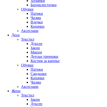
Хеланки
Бициклистички
Обувки
Патики
Чизми
Влечки
Копачки
Аксесоари
Деца
Текстил
Дуксер
Јакни
Маици
Детски тренерки
Костим за капење
Обувки
Патики
Сандалки
Копачки
Чизми
Аксесоари
Жени
Текстил
Јакни
Дуксер