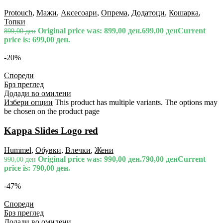
Protouch
,
Мажи
,
Аксесоари
,
Опрема
,
Додатоци
,
Кошарка
,
Топки
Original price was: 899,00 ден.
699,00
ден
Current
899,00
ден
price is: 699,00 ден.
-20%
Спореди
Брз преглед
Додади во омилени
Избери опции
This product has multiple variants. The options may
be chosen on the product page
Kappa Slides Logo red
Hummel
,
Обувки
,
Влечки
,
Жени
Original price was: 990,00 ден.
790,00
ден
Current
990,00
ден
price is: 790,00 ден.
-47%
Спореди
Брз преглед
Додади во омилени