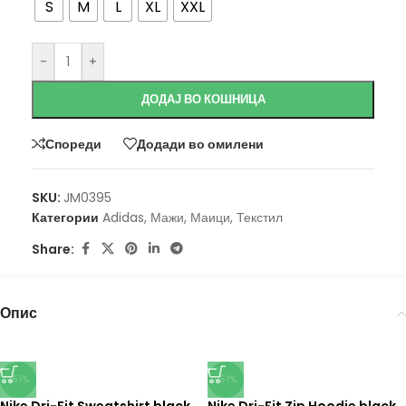
S
M
L
XL
XXL
-
+
ДОДАЈ ВО КОШНИЦА
Спореди
Додади во омилени
SKU:
JM0395
Категории
Adidas
,
Мажи
,
Маици
,
Текстил
Share:
Опис
-51%
-51%