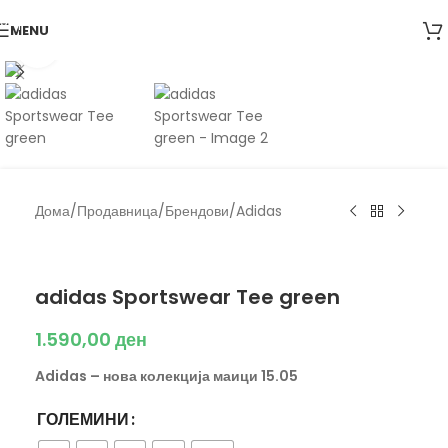
Skip to navigation
MENU
Skip to main content
Click to enlarge
Дома
/
Продавница
/
Брендови
/
Adidas
Adidas
adidas Sportswear Tee green
1.590,00
ден
Adidas – нова колекција маици 15.05
ГОЛЕМИНИ