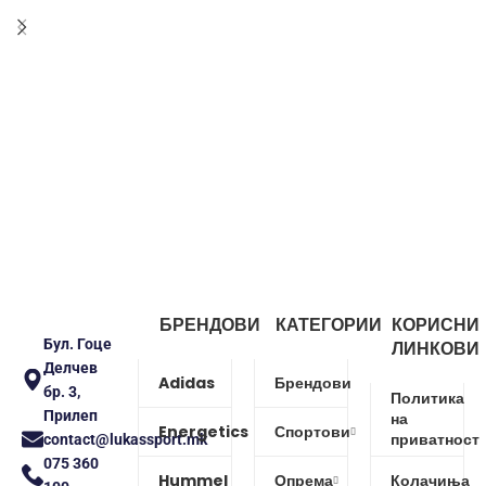
БРЕНДОВИ
КАТЕГОРИИ
КОРИСНИ
Бул. Гоце
ЛИНКОВИ
Делчев
Adidas
Брендови
бр. 3,
Политика
Прилеп
на
Energetics
Спортови
приватност
contact@lukassport.mk
075 360
Hummel
Опрема
Колачиња