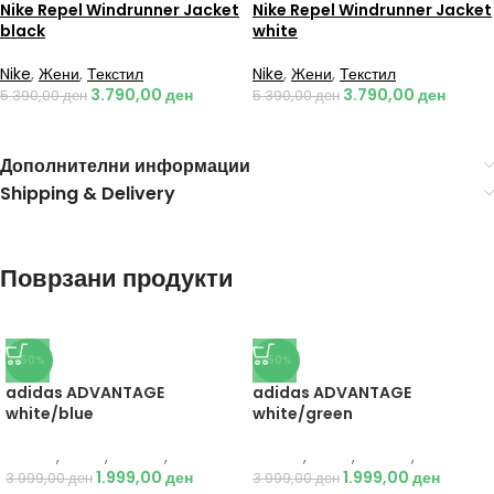
Nike Repel Windrunner Jacket
Nike Repel Windrunner Jacket
black
white
Nike
,
Жени
,
Текстил
Nike
,
Жени
,
Текстил
3.790,00
ден
3.790,00
ден
5.390,00
ден
5.390,00
ден
Дополнителни информации
Shipping & Delivery
Поврзани продукти
-50%
-50%
adidas ADVANTAGE
adidas ADVANTAGE
white/blue
white/green
Adidas
,
Мажи
,
Обувки
,
Патики
Adidas
,
Мажи
,
Обувки
,
Патики
1.999,00
ден
1.999,00
ден
3.999,00
ден
3.999,00
ден