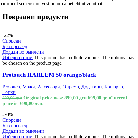
parturient scelerisque vestibulum amet elit ut volutpat.
Поврзани продукти
-22%
Спореди
Брз преглед
Додади во омилени
Избери опции
This product has multiple variants. The options may
be chosen on the product page
Protouch HARLEM 50 orange/black
Protouch
,
Мажи
,
Аксесоари
,
Опрема
,
Додатоци
,
Кошарка
,
Топки
Original price was: 899,00 ден.
699,00
ден
Current
899,00
ден
price is: 699,00 ден.
-30%
Спореди
Брз преглед
Додади во омилени
Избери опции
This product has multiple variants. The options may