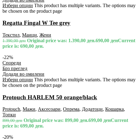
Избери опции
This product has multiple variants. The options may
be chosen on the product page
Regatta Fingal W Tee grey
Текстил
,
Маици
,
Жени
Original price was: 1.390,00 ден.
690,00
ден
Current
1.390,00
ден
price is: 690,00 ден.
-22%
Спореди
Брз преглед
Додади во омилени
Избери опции
This product has multiple variants. The options may
be chosen on the product page
Protouch HARLEM 50 orange/black
Protouch
,
Мажи
,
Аксесоари
,
Опрема
,
Додатоци
,
Кошарка
,
Топки
Original price was: 899,00 ден.
699,00
ден
Current
899,00
ден
price is: 699,00 ден.
-20%