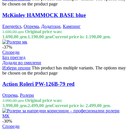
be chosen on the product page
McKinley HAMMOCK BASE blue
Energetics
,
Опрема
,
Додатоци
,
Кампинг
Original price was:
1.690,00
ден
1.690,00 ден.
1.190,00
ден
Current price is: 1.190,00 ден.
-37%
Спореди
Брз преглед
Додади во омилени
Избери опции
This product has multiple variants. The options may
be chosen on the product page
Action Roleri PW-126B-79 red
Опрема
,
Ролери
Original price was:
3.990,00
ден
3.990,00 ден.
2.499,00
ден
Current price is: 2.499,00 ден.
-30%
Спореди