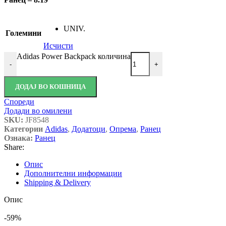
UNIV.
Големини
Исчисти
Adidas Power Backpack количина
-
+
ДОДАЈ ВО КОШНИЦА
Спореди
Додади во омилени
SKU:
JF8548
Категории
Adidas
,
Додатоци
,
Опрема
,
Ранец
Ознака:
Ранец
Share:
Опис
Дополнителни информации
Shipping & Delivery
Опис
-59%