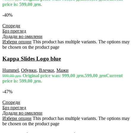
price is: 599,00 ден.
-40%
Спореди
Брз преглед
Додади во омилени
Избери опции
This product has multiple variants. The options may
be chosen on the product page
Kappa Slides Logo blue
Hummel
,
Обувки
,
Влечки
,
Мажи
Original price was: 999,00 ден.
599,00
ден
Current
999,00
ден
price is: 599,00 ден.
-47%
Спореди
Брз преглед
Додади во омилени
Избери опции
This product has multiple variants. The options may
be chosen on the product page