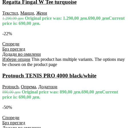
Regatta Fingal W Tee turquoise
Текстил
,
Маици
,
Жени
Original price was: 1.290,00 ден.
690,00
ден
Current
1.290,00
ден
price is: 690,00 ден.
-22%
Спореди
Брз преглед
Додади во омилени
Избери опции
This product has multiple variants. The options may
be chosen on the product page
Protouch TENIS PRO 4000 black/white
Protouch
,
Опрема
,
Додатоци
Original price was: 890,00 ден.
690,00
ден
Current
890,00
ден
price is: 690,00 ден.
-50%
Спореди
Брз преглед
Додади во омилени