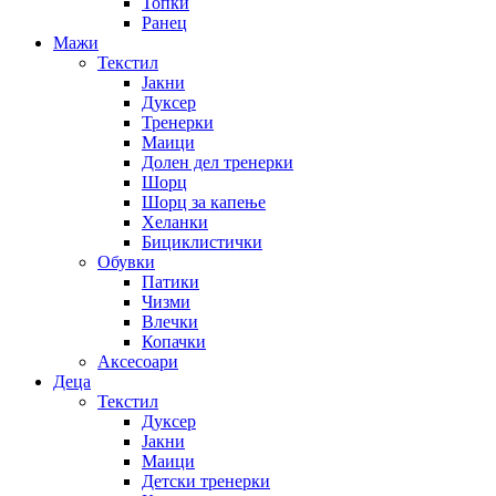
Топки
Ранец
Мажи
Текстил
Јакни
Дуксер
Тренерки
Маици
Долен дел тренерки
Шорц
Шорц за капење
Хеланки
Бициклистички
Обувки
Патики
Чизми
Влечки
Копачки
Аксесоари
Деца
Текстил
Дуксер
Јакни
Маици
Детски тренерки