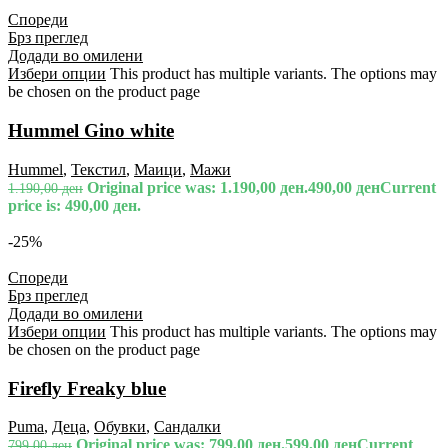
Спореди
Брз преглед
Додади во омилени
Избери опции
This product has multiple variants. The options may
be chosen on the product page
Hummel Gino white
Hummel
,
Текстил
,
Маици
,
Мажи
Original price was: 1.190,00 ден.
490,00
ден
Current
1.190,00
ден
price is: 490,00 ден.
-25%
Спореди
Брз преглед
Додади во омилени
Избери опции
This product has multiple variants. The options may
be chosen on the product page
Firefly Freaky blue
Puma
,
Деца
,
Обувки
,
Сандалки
Original price was: 799,00 ден.
599,00
ден
Current
799,00
ден