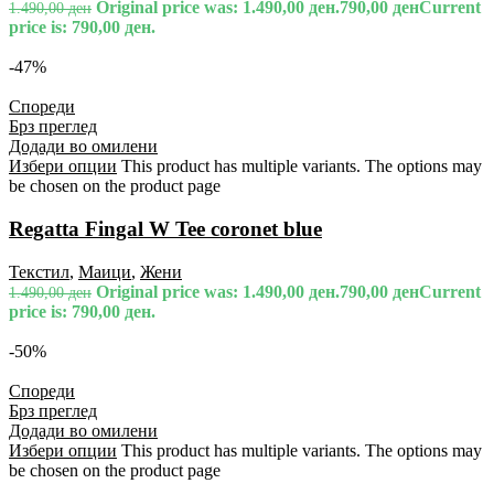
Original price was: 1.490,00 ден.
790,00
ден
Current
1.490,00
ден
price is: 790,00 ден.
-47%
Спореди
Брз преглед
Додади во омилени
Избери опции
This product has multiple variants. The options may
be chosen on the product page
Regatta Fingal W Tee coronet blue
Текстил
,
Маици
,
Жени
Original price was: 1.490,00 ден.
790,00
ден
Current
1.490,00
ден
price is: 790,00 ден.
-50%
Спореди
Брз преглед
Додади во омилени
Избери опции
This product has multiple variants. The options may
be chosen on the product page