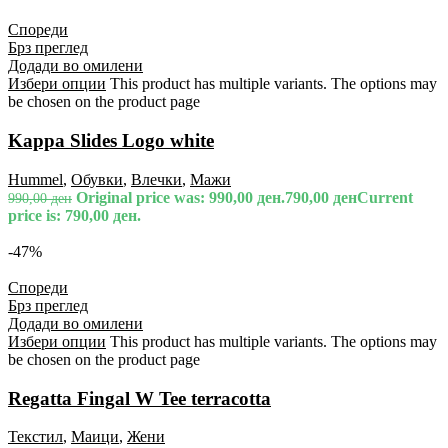
Спореди
Брз преглед
Додади во омилени
Избери опции
This product has multiple variants. The options may
be chosen on the product page
Kappa Slides Logo white
Hummel
,
Обувки
,
Влечки
,
Мажи
Original price was: 990,00 ден.
790,00
ден
Current
990,00
ден
price is: 790,00 ден.
-47%
Спореди
Брз преглед
Додади во омилени
Избери опции
This product has multiple variants. The options may
be chosen on the product page
Regatta Fingal W Tee terracotta
Текстил
,
Маици
,
Жени