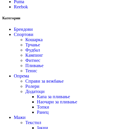
Puma
Reebok
Категории
Брендови
Спортови
Кошарка
Трчање
Фудбал
Кампинг
Фитнес
Пливање
Тенис
Опрема
Справи за вежбање
Ролери
Додатоци
Капа за пливање
Наочари за пливање
Топки
Ранец
Мажи
Текстил
Јакни