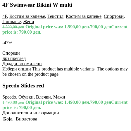
4F Swimwear Bikini W multi
4F
,
Костим за капење
,
Текстил
,
Костим за капење
,
Спортови
,
Пливање
,
Жени
Original price was: 1.590,00 ден.
790,00
ден
Current
1.590,00
ден
price is: 790,00 ден.
-47%
Спореди
Брз преглед
Додади во омилени
Избери опции
This product has multiple variants. The options may
be chosen on the product page
Speedo Slides red
Speedo
,
Обувки
,
Влечки
,
Мажи
Original price was: 1.490,00 ден.
790,00
ден
Current
1.490,00
ден
price is: 790,00 ден.
Дополнителни информации
Боја
Виолетова