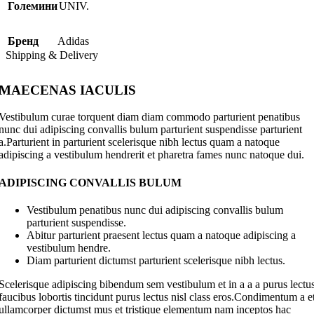
Големини
UNIV.
Бренд
Adidas
Shipping & Delivery
MAECENAS IACULIS
Vestibulum curae torquent diam diam commodo parturient penatibus
nunc dui adipiscing convallis bulum parturient suspendisse parturient
a.Parturient in parturient scelerisque nibh lectus quam a natoque
adipiscing a vestibulum hendrerit et pharetra fames nunc natoque dui.
ADIPISCING CONVALLIS BULUM
Vestibulum penatibus nunc dui adipiscing convallis bulum
parturient suspendisse.
Abitur parturient praesent lectus quam a natoque adipiscing a
vestibulum hendre.
Diam parturient dictumst parturient scelerisque nibh lectus.
Scelerisque adipiscing bibendum sem vestibulum et in a a a purus lectu
faucibus lobortis tincidunt purus lectus nisl class eros.Condimentum a e
ullamcorper dictumst mus et tristique elementum nam inceptos hac