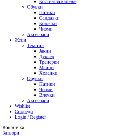
Костим за капење
Обувки
Патики
Сандалки
Копачки
Чизми
Аксесоари
Жени
Текстил
Јакни
Дуксер
Тренерки
Маици
Хеланки
Обувки
Патики
Чизми
Влечки
Аксесоари
Wishlist
Спореди
Login / Register
Кошничка
Затвори