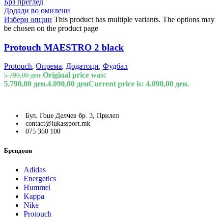
Брз преглед
Додади во омилени
Избери опции
This product has multiple variants. The options may
be chosen on the product page
Protouch MAESTRO 2 black
Protouch
,
Опрема
,
Додатоци
,
Фудбал
Original price was:
5.790,00
ден
5.790,00 ден.
4.090,00
ден
Current price is: 4.090,00 ден.
Бул. Гоце Делчев бр. 3, Прилеп
contact@lukassport.mk
075 360 100
Брендови
Adidas
Energetics
Hummel
Kappa
Nike
Protouch