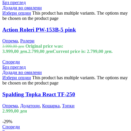
Брз преглед
Додади во омилени
Избери опции
This product has multiple variants. The options may
be chosen on the product page
Action Roleri PW-153B-5 pink
Опрема
,
Ролери
Original price was:
3.999,00
ден
3.999,00 ден.
2.799,00
ден
Current price is: 2.799,00 ден.
Спореди
Брз преглед
Додади во омилени
Избери опции
This product has multiple variants. The options may
be chosen on the product page
Spalding Topka React TF-250
Опрема
,
Додатоци
,
Кошарка
,
Топки
2.999,00
ден
-29%
Спореди