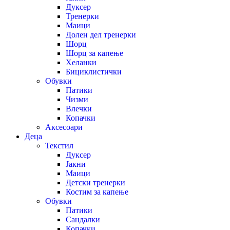
Дуксер
Тренерки
Маици
Долен дел тренерки
Шорц
Шорц за капење
Хеланки
Бициклистички
Обувки
Патики
Чизми
Влечки
Копачки
Аксесоари
Деца
Текстил
Дуксер
Јакни
Маици
Детски тренерки
Костим за капење
Обувки
Патики
Сандалки
Копачки