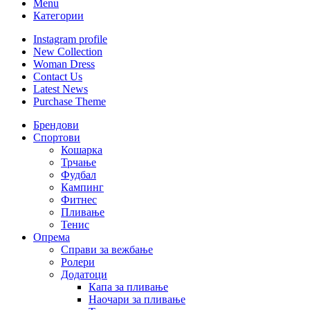
Menu
Категории
Instagram profile
New Collection
Woman Dress
Contact Us
Latest News
Purchase Theme
Брендови
Спортови
Кошарка
Трчање
Фудбал
Кампинг
Фитнес
Пливање
Тенис
Опрема
Справи за вежбање
Ролери
Додатоци
Капа за пливање
Наочари за пливање