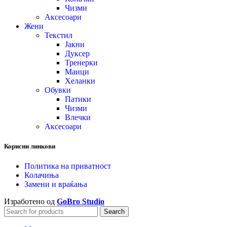
Чизми
Аксесоари
Жени
Текстил
Јакни
Дуксер
Тренерки
Маици
Хеланки
Обувки
Патики
Чизми
Влечки
Аксесоари
Корисни линкови
Политика на приватност
Колачиња
Замени и враќања
Изработено од
GoBro Studio
Search