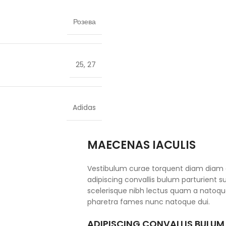
Розева
25
,
27
Adidas
MAECENAS IACULIS
Vestibulum curae torquent diam diam
adipiscing convallis bulum parturient su
scelerisque nibh lectus quam a natoque
pharetra fames nunc natoque dui.
ADIPISCING CONVALLIS BULUM