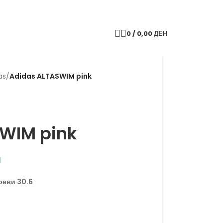
0
/
0,00
ДЕН
as
/
Adidas ALTASWIM pink
WIM pink
н
оеви 30.6