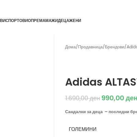
ВИ
СПОРТОВИ
ОПРЕМА
МАЖИ
ДЕЦА
ЖЕНИ
Дома
/
Продавница
/
Брендови
/
Adid
Back to products
Adidas
Adidas ALTAS
990,00
де
1.690,00
ден
Сандалки за деца – последни бр
ГОЛЕМИНИ