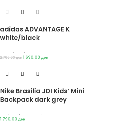
Избери опции
adidas ADVANTAGE K
white/black
Adidas
,
Деца
,
Обувки
,
Патики
1.690,00
ден
2.790,00
ден
Избери опции
Nike Brasilia JDI Kids’ Mini
Backpack dark grey
Nike
,
Деца
,
Аксесоари
,
Додатоци
,
Ранец
1.790,00
ден