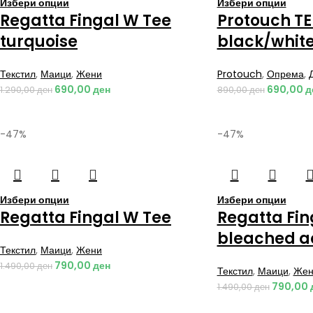
Избери опции
Избери опции
Regatta Fingal W Tee
Protouch TE
turquoise
black/whit
Текстил
,
Маици
,
Жени
Protouch
,
Опрема
,
690,00
ден
690,00
д
1.290,00
ден
890,00
ден
-47%
-47%
Избери опции
Избери опции
Regatta Fingal W Tee
Regatta Fin
bleached 
Текстил
,
Маици
,
Жени
790,00
ден
1.490,00
ден
Текстил
,
Маици
,
Жен
790,00
1.490,00
ден