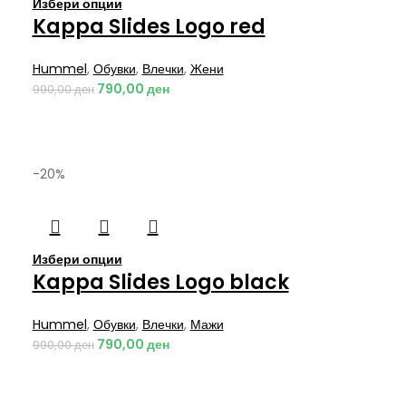
Избери опции
Kappa Slides Logo red
Hummel
,
Обувки
,
Влечки
,
Жени
790,00
ден
990,00
ден
-20%
Избери опции
Kappa Slides Logo black
Hummel
,
Обувки
,
Влечки
,
Мажи
790,00
ден
990,00
ден