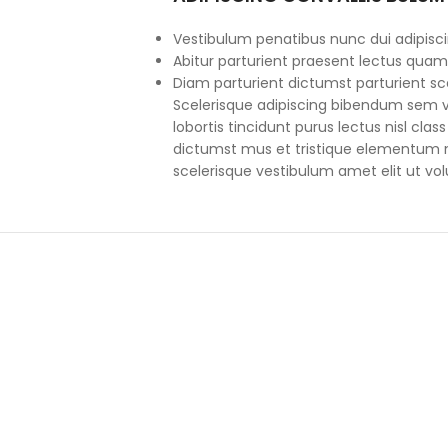
Vestibulum penatibus nunc dui adipisci
Abitur parturient praesent lectus quam
Diam parturient dictumst parturient sce
Scelerisque adipiscing bibendum sem ve
lobortis tincidunt purus lectus nisl cl
dictumst mus et tristique elementum 
scelerisque vestibulum amet elit ut vol