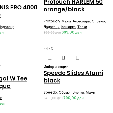
Protouch HARLEM 50
NIS PRO 4000
orange/black
e
Protouch
,
Мажи
,
Аксесоари
,
Опрема
,
Додатоци
Додатоци
,
Кошарка
,
Топки
ен
699,00
ден
899,00
ден
-47%
Избери опции
Speedo Slides Atami
gal W Tee
black
aqua
Speedo
,
Обувки
,
Влечки
,
Мажи
и
790,00
ден
1.490,00
ден
ден