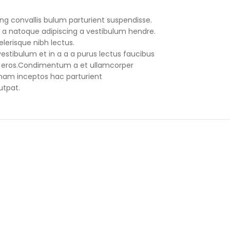
ng convallis bulum parturient suspendisse.
 a natoque adipiscing a vestibulum hendre.
lerisque nibh lectus.
stibulum et in a a a purus lectus faucibus
ass eros.Condimentum a et ullamcorper
nam inceptos hac parturient
utpat.