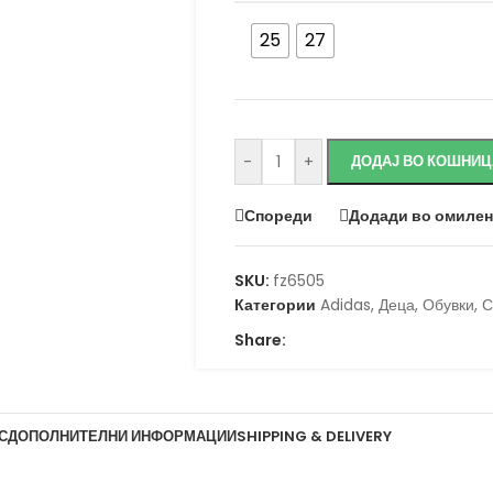
25
27
-
+
ДОДАЈ ВО КОШНИЦ
Спореди
Додади во омиле
SKU:
fz6505
Категории
Adidas
,
Деца
,
Обувки
,
С
Share:
С
ДОПОЛНИТЕЛНИ ИНФОРМАЦИИ
SHIPPING & DELIVERY