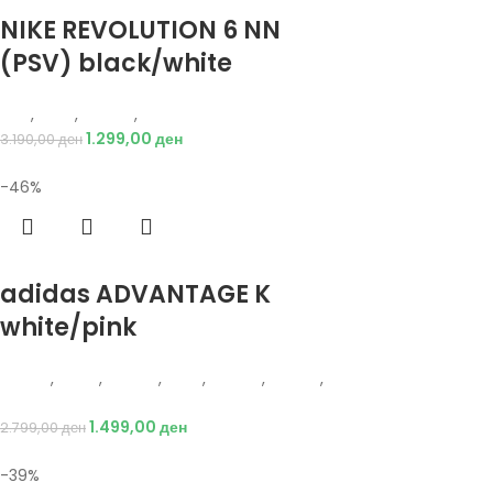
Избери опции
NIKE REVOLUTION 6 NN
(PSV) black/white
Nike
,
Деца
,
Обувки
,
Патики
1.299,00
ден
3.190,00
ден
-46%
Избери опции
adidas ADVANTAGE K
white/pink
Adidas
,
Жени
,
Обувки
,
Деца
,
Обувки
,
Патики
,
Патики
1.499,00
ден
2.799,00
ден
-39%