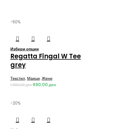
-50%
Избери опции
Regatta Fingal W Tee
grey
Текстил
,
Маици
,
Жени
690,00
ден
1.390,00
ден
-20%