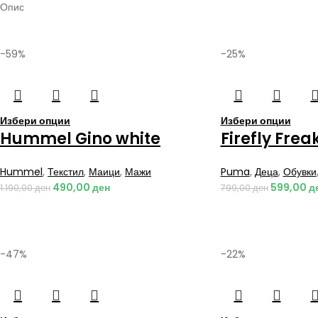
Опис
-59%
-25%
Избери опции
Избери опции
Hummel Gino white
Firefly Frea
Hummel
,
Текстил
,
Маици
,
Мажи
Puma
,
Деца
,
Обувки
490,00
ден
599,00
д
1.190,00
ден
799,00
ден
-47%
-22%