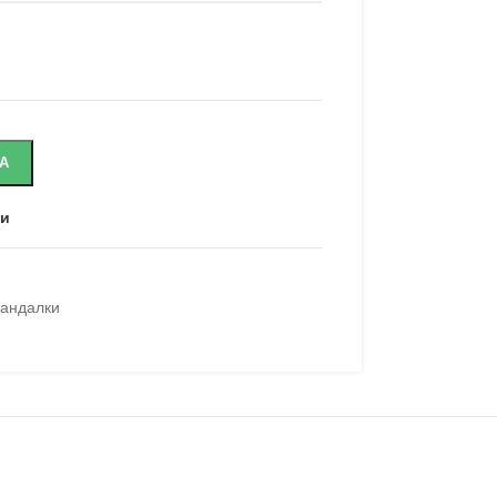
А
ни
андалки