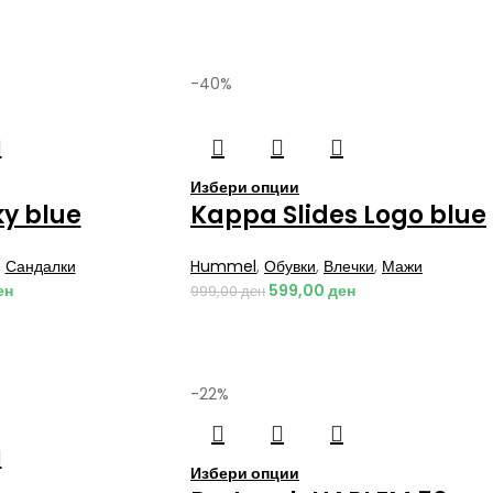
-40%
Избери опции
ky blue
Kappa Slides Logo blue
,
Сандалки
Hummel
,
Обувки
,
Влечки
,
Мажи
ен
599,00
ден
999,00
ден
-22%
Избери опции