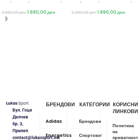
Nike
,
Текстил
,
Бициклистички
,
Nike
,
Текстил
,
Бициклистички
,
Мажи
Мажи
1.690,00
ден
1.890,00
ден
2.090,00
ден
2.390,00
ден
БРЕНДОВИ
КАТЕГОРИИ
КОРИСНИ
Бул. Гоце
ЛИНКОВИ
Делчев
Adidas
Брендови
бр. 3,
Политика
Прилеп
на
Energetics
Спортови
приватност
contact@lukassport.mk