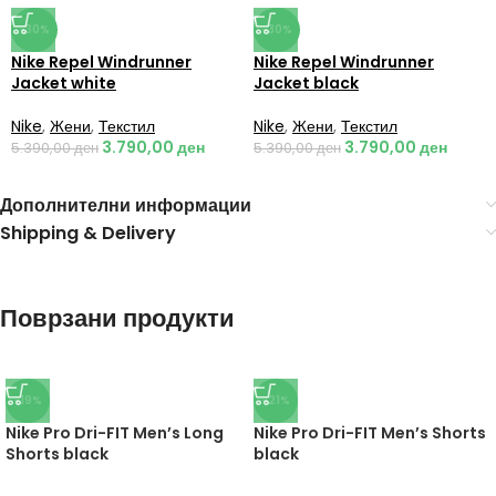
-30%
-30%
Nike Repel Windrunner
Nike Repel Windrunner
Jacket white
Jacket black
Nike
,
Жени
,
Текстил
Nike
,
Жени
,
Текстил
3.790,00
ден
3.790,00
ден
5.390,00
ден
5.390,00
ден
Дополнителни информации
Shipping & Delivery
Поврзани продукти
-19%
-21%
Nike Pro Dri-FIT Men’s Long
Nike Pro Dri-FIT Men’s Shorts
Shorts black
black