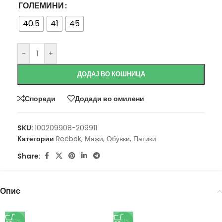
ГОЛЕМИНИ
40.5
41
45
-
+
ДОДАЈ ВО КОШНИЦА
Спореди
Додади во омилени
SKU:
100209908-209911
Категории
Reebok
,
Мажи
,
Обувки
,
Патики
Share:
Опис
-51%
-51%