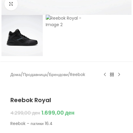
Click to enlarge
Дома
/
Продавница
/
Брендови
/
Reebok
Reebok
Reebok Royal
1.699,00
ден
4.299,00
ден
Reebok – патики 16.4