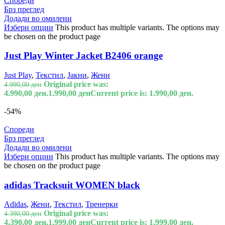
Спореди
Брз преглед
Додади во омилени
Избери опции
This product has multiple variants. The options may
be chosen on the product page
Just Play Winter Jacket B2406 orange
Just Play
,
Текстил
,
Јакни
,
Жени
Original price was:
4.990,00
ден
4.990,00 ден.
1.990,00
ден
Current price is: 1.990,00 ден.
-54%
Спореди
Брз преглед
Додади во омилени
Избери опции
This product has multiple variants. The options may
be chosen on the product page
adidas Tracksuit WOMEN black
Adidas
,
Жени
,
Текстил
,
Тренерки
Original price was:
4.390,00
ден
4.390,00 ден.
1.999,00
ден
Current price is: 1.999,00 ден.