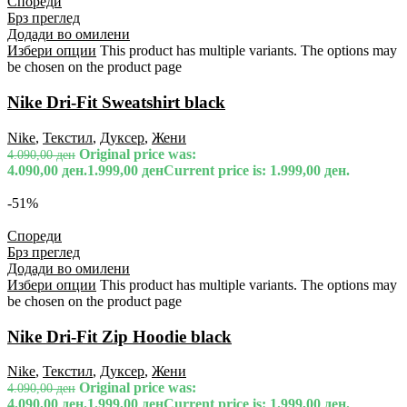
Спореди
Брз преглед
Додади во омилени
Избери опции
This product has multiple variants. The options may
be chosen on the product page
Nike Dri-Fit Sweatshirt black
Nike
,
Текстил
,
Дуксер
,
Жени
Original price was:
4.090,00
ден
4.090,00 ден.
1.999,00
ден
Current price is: 1.999,00 ден.
-51%
Спореди
Брз преглед
Додади во омилени
Избери опции
This product has multiple variants. The options may
be chosen on the product page
Nike Dri-Fit Zip Hoodie black
Nike
,
Текстил
,
Дуксер
,
Жени
Original price was:
4.090,00
ден
4.090,00 ден.
1.999,00
ден
Current price is: 1.999,00 ден.