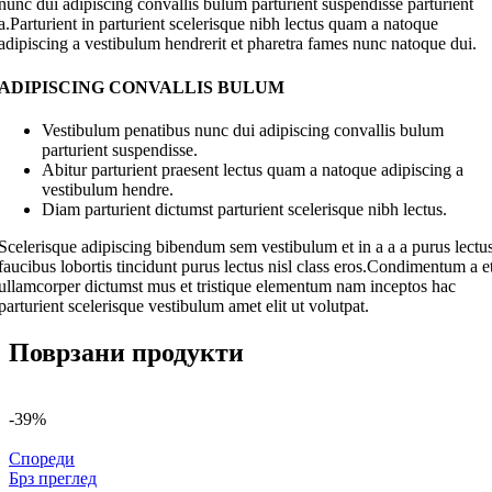
nunc dui adipiscing convallis bulum parturient suspendisse parturient
a.Parturient in parturient scelerisque nibh lectus quam a natoque
adipiscing a vestibulum hendrerit et pharetra fames nunc natoque dui.
ADIPISCING CONVALLIS BULUM
Vestibulum penatibus nunc dui adipiscing convallis bulum
parturient suspendisse.
Abitur parturient praesent lectus quam a natoque adipiscing a
vestibulum hendre.
Diam parturient dictumst parturient scelerisque nibh lectus.
Scelerisque adipiscing bibendum sem vestibulum et in a a a purus lectu
faucibus lobortis tincidunt purus lectus nisl class eros.Condimentum a e
ullamcorper dictumst mus et tristique elementum nam inceptos hac
parturient scelerisque vestibulum amet elit ut volutpat.
Поврзани продукти
-39%
Спореди
Брз преглед