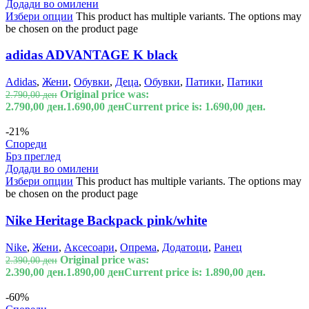
Додади во омилени
Избери опции
This product has multiple variants. The options may
be chosen on the product page
adidas ADVANTAGE K black
Adidas
,
Жени
,
Обувки
,
Деца
,
Обувки
,
Патики
,
Патики
Original price was:
2.790,00
ден
2.790,00 ден.
1.690,00
ден
Current price is: 1.690,00 ден.
-21%
Спореди
Брз преглед
Додади во омилени
Избери опции
This product has multiple variants. The options may
be chosen on the product page
Nike Heritage Backpack pink/white
Nike
,
Жени
,
Аксесоари
,
Опрема
,
Додатоци
,
Ранец
Original price was:
2.390,00
ден
2.390,00 ден.
1.890,00
ден
Current price is: 1.890,00 ден.
-60%