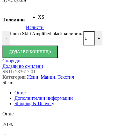
XS
Големини
Исчисти
Puma Skirt Amplified black количина
-
+
ДОДАЈ ВО КОШНИЦА
Спореди
Додади во омилени
SKU:
583617 01
Категории
Жени
,
Маици
,
Текстил
Share:
Опис
Дополнителни информации
Shipping & Delivery
Опис
-51%