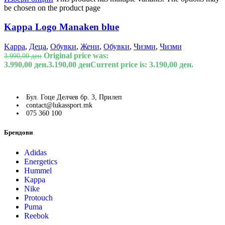
be chosen on the product page
Kappa Logo Manaken blue
Kappa
,
Деца
,
Обувки
,
Жени
,
Обувки
,
Чизми
,
Чизми
Original price was:
3.990,00
ден
3.990,00 ден.
3.190,00
ден
Current price is: 3.190,00 ден.
Бул. Гоце Делчев бр. 3, Прилеп
contact@lukassport.mk
075 360 100
Брендови
Adidas
Energetics
Hummel
Kappa
Nike
Protouch
Puma
Reebok