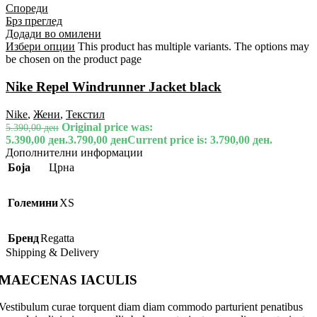
Спореди
Брз преглед
Додади во омилени
Избери опции
This product has multiple variants. The options may
be chosen on the product page
Nike Repel Windrunner Jacket black
Nike
,
Жени
,
Текстил
Original price was:
5.390,00
ден
5.390,00 ден.
3.790,00
ден
Current price is: 3.790,00 ден.
Дополнителни информации
Боја
Црна
Големини
XS
Бренд
Regatta
Shipping & Delivery
MAECENAS IACULIS
Vestibulum curae torquent diam diam commodo parturient penatibus