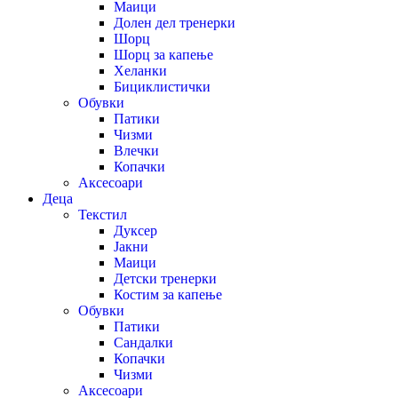
Маици
Долен дел тренерки
Шорц
Шорц за капење
Хеланки
Бициклистички
Обувки
Патики
Чизми
Влечки
Копачки
Аксесоари
Деца
Текстил
Дуксер
Јакни
Маици
Детски тренерки
Костим за капење
Обувки
Патики
Сандалки
Копачки
Чизми
Аксесоари