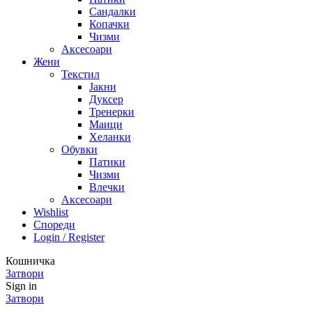
Сандалки
Копачки
Чизми
Аксесоари
Жени
Текстил
Јакни
Дуксер
Тренерки
Маици
Хеланки
Обувки
Патики
Чизми
Влечки
Аксесоари
Wishlist
Спореди
Login / Register
Кошничка
Затвори
Sign in
Затвори