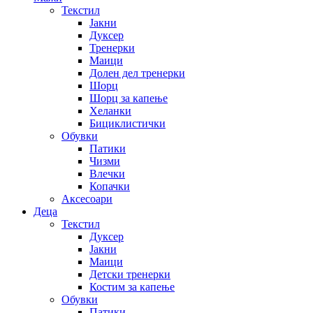
Текстил
Јакни
Дуксер
Тренерки
Маици
Долен дел тренерки
Шорц
Шорц за капење
Хеланки
Бициклистички
Обувки
Патики
Чизми
Влечки
Копачки
Аксесоари
Деца
Текстил
Дуксер
Јакни
Маици
Детски тренерки
Костим за капење
Обувки
Патики