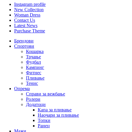
Instagram profile
New Collection
Woman Dress
Contact Us
Latest News
Purchase Theme
Брендови
Спортови
Кошарка
Трчање
Фудбал
Кампинг
Фитнес
Пливање
Тенис
Опрема
Справи за вежбање
Ролери
Додатоци
Капа за пливање
Наочари за пливање
Топки
Ранец
Мажи