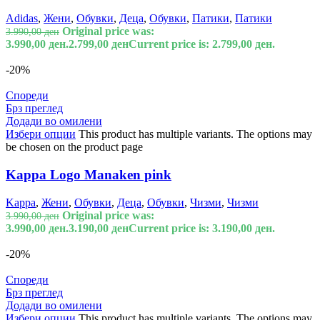
Adidas
,
Жени
,
Обувки
,
Деца
,
Обувки
,
Патики
,
Патики
Original price was:
3.990,00
ден
3.990,00 ден.
2.799,00
ден
Current price is: 2.799,00 ден.
-20%
Спореди
Брз преглед
Додади во омилени
Избери опции
This product has multiple variants. The options may
be chosen on the product page
Kappa Logo Manaken pink
Kappa
,
Жени
,
Обувки
,
Деца
,
Обувки
,
Чизми
,
Чизми
Original price was:
3.990,00
ден
3.990,00 ден.
3.190,00
ден
Current price is: 3.190,00 ден.
-20%
Спореди
Брз преглед
Додади во омилени
Избери опции
This product has multiple variants. The options may