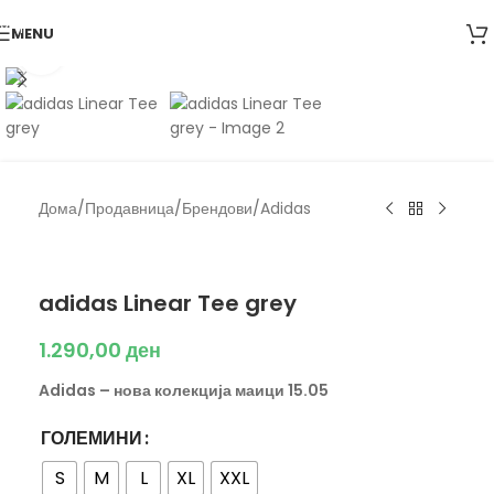
Skip to navigation
MENU
Skip to main content
Click to enlarge
Дома
/
Продавница
/
Брендови
/
Adidas
Adidas
adidas Linear Tee grey
1.290,00
ден
Adidas – нова колекција маици 15.05
ГОЛЕМИНИ
S
M
L
XL
XXL