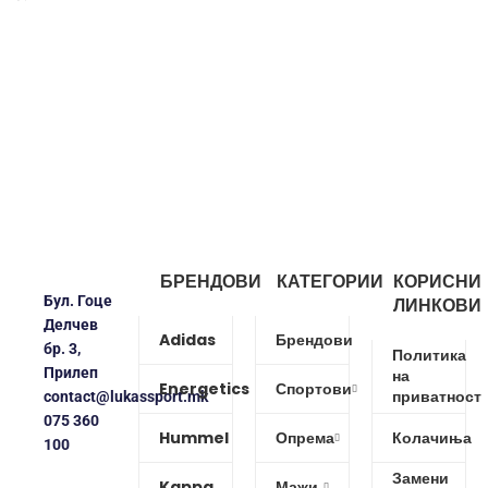
БРЕНДОВИ
КАТЕГОРИИ
КОРИСНИ
Бул. Гоце
ЛИНКОВИ
Делчев
Adidas
Брендови
бр. 3,
Политика
Прилеп
на
Energetics
Спортови
приватност
contact@lukassport.mk
075 360
Hummel
Опрема
Колачиња
100
Замени
Kappa
Мажи