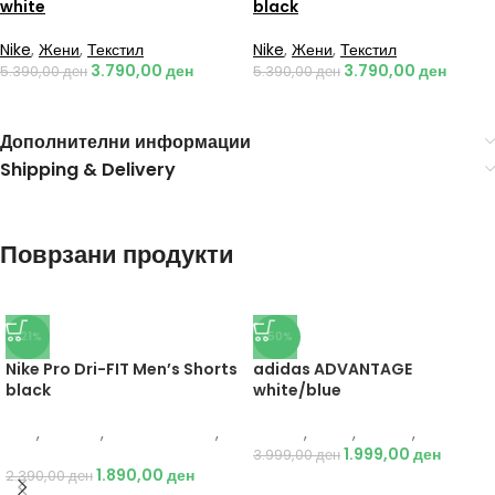
white
black
Nike
,
Жени
,
Текстил
Nike
,
Жени
,
Текстил
3.790,00
ден
3.790,00
ден
5.390,00
ден
5.390,00
ден
Дополнителни информации
Shipping & Delivery
Поврзани продукти
-21%
-50%
Nike Pro Dri-FIT Men’s Shorts
adidas ADVANTAGE
black
white/blue
Nike
,
Текстил
,
Бициклистички
,
Adidas
,
Мажи
,
Обувки
,
Патики
Мажи
1.999,00
ден
3.999,00
ден
1.890,00
ден
2.390,00
ден