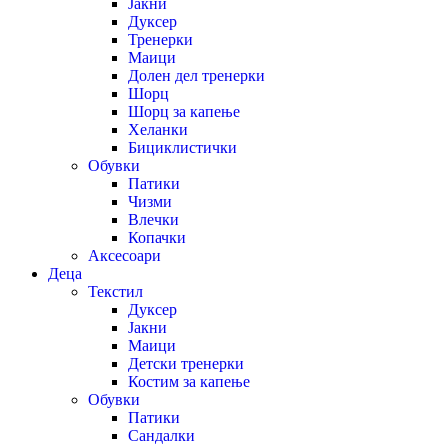
Јакни
Дуксер
Тренерки
Маици
Долен дел тренерки
Шорц
Шорц за капење
Хеланки
Бициклистички
Обувки
Патики
Чизми
Влечки
Копачки
Аксесоари
Деца
Текстил
Дуксер
Јакни
Маици
Детски тренерки
Костим за капење
Обувки
Патики
Сандалки