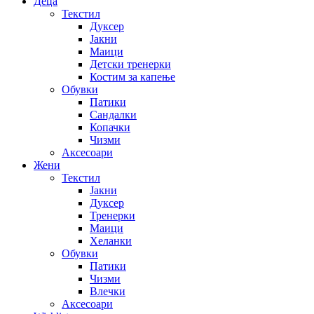
Деца
Текстил
Дуксер
Јакни
Маици
Детски тренерки
Костим за капење
Обувки
Патики
Сандалки
Копачки
Чизми
Аксесоари
Жени
Текстил
Јакни
Дуксер
Тренерки
Маици
Хеланки
Обувки
Патики
Чизми
Влечки
Аксесоари