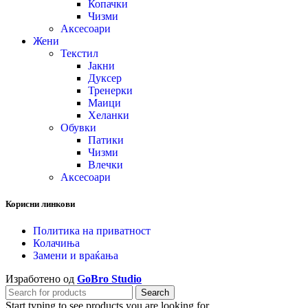
Копачки
Чизми
Аксесоари
Жени
Текстил
Јакни
Дуксер
Тренерки
Маици
Хеланки
Обувки
Патики
Чизми
Влечки
Аксесоари
Корисни линкови
Политика на приватност
Колачиња
Замени и враќања
Изработено од
GoBro Studio
Search
Start typing to see products you are looking for.