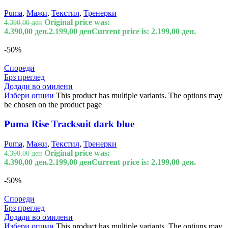
Puma
,
Мажи
,
Текстил
,
Тренерки
Original price was:
4.390,00
ден
4.390,00 ден.
2.199,00
ден
Current price is: 2.199,00 ден.
-50%
Спореди
Брз преглед
Додади во омилени
Избери опции
This product has multiple variants. The options may
be chosen on the product page
Puma Rise Tracksuit dark blue
Puma
,
Мажи
,
Текстил
,
Тренерки
Original price was:
4.390,00
ден
4.390,00 ден.
2.199,00
ден
Current price is: 2.199,00 ден.
-50%
Спореди
Брз преглед
Додади во омилени
Избери опции
This product has multiple variants. The options may