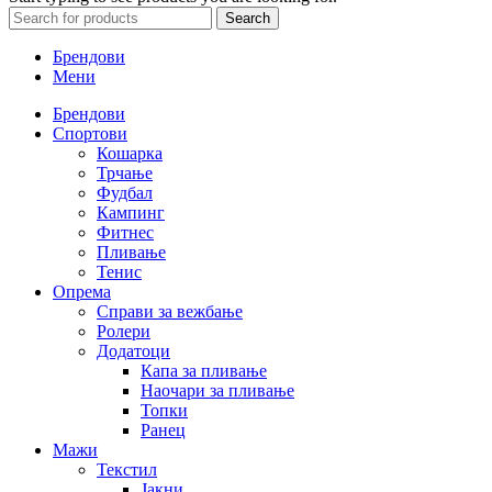
Search
Брендови
Мени
Брендови
Спортови
Кошарка
Трчање
Фудбал
Кампинг
Фитнес
Пливање
Тенис
Опрема
Справи за вежбање
Ролери
Додатоци
Капа за пливање
Наочари за пливање
Топки
Ранец
Мажи
Текстил
Јакни