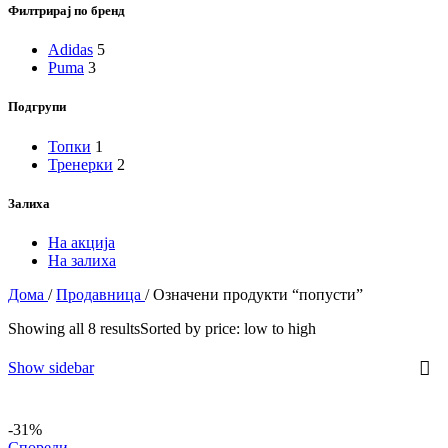
Филтрирај по бренд
Adidas
5
Puma
3
Подгрупи
Топки
1
Тренерки
2
Залиха
На акција
На залиха
Дома
/
Продавница
/
Означени продукти “попусти”
Showing all 8 results
Sorted by price: low to high
Show sidebar
-31%
Спореди