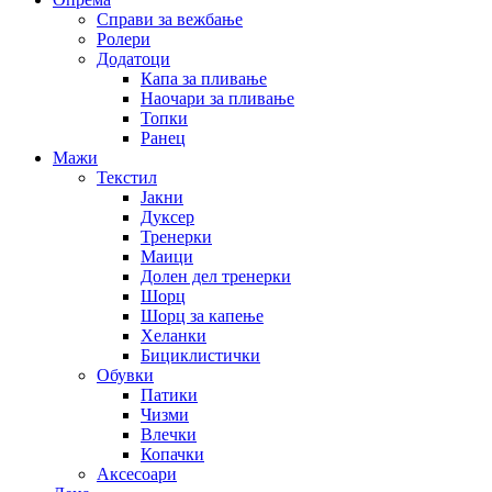
Справи за вежбање
Ролери
Додатоци
Капа за пливање
Наочари за пливање
Топки
Ранец
Мажи
Текстил
Јакни
Дуксер
Тренерки
Маици
Долен дел тренерки
Шорц
Шорц за капење
Хеланки
Бициклистички
Обувки
Патики
Чизми
Влечки
Копачки
Аксесоари