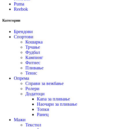
Puma
Reebok
Категории
Брендови
Спортови
Кошарка
Трчање
Фудбал
Кампинг
Фитнес
Пливање
Тенис
Опрема
Справи за вежбање
Ролери
Додатоци
Капа за пливање
Наочари за пливање
Топки
Ранец
Мажи
Текстил