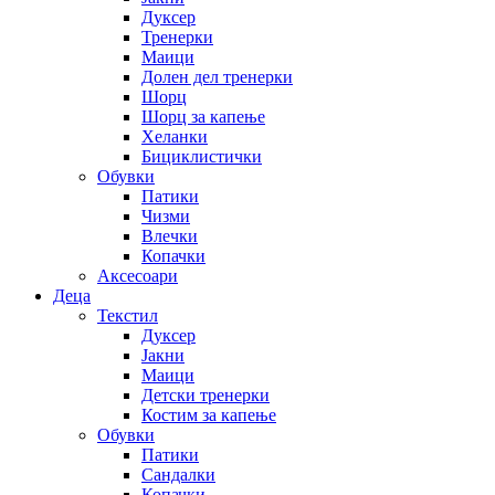
Дуксер
Тренерки
Маици
Долен дел тренерки
Шорц
Шорц за капење
Хеланки
Бициклистички
Обувки
Патики
Чизми
Влечки
Копачки
Аксесоари
Деца
Текстил
Дуксер
Јакни
Маици
Детски тренерки
Костим за капење
Обувки
Патики
Сандалки
Копачки