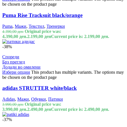
be chosen on the product page
Puma Rise Tracksuit black/orange
Puma
,
Мажи
,
Текстил
,
Тренерки
Original price was:
4.390,00
ден
4.390,00 ден.
2.199,00
ден
Current price is: 2.199,00 ден.
-38%
Спореди
Брз преглед
Додади во омилени
Избери опции
This product has multiple variants. The options may
be chosen on the product page
adidas STRUTTER white/black
Adidas
,
Мажи
,
Обувки
,
Патики
Original price was:
3.990,00
ден
3.990,00 ден.
2.490,00
ден
Current price is: 2.490,00 ден.
-37%