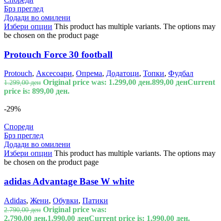
Брз преглед
Додади во омилени
Избери опции
This product has multiple variants. The options may
be chosen on the product page
Protouch Force 30 football
Protouch
,
Аксесоари
,
Опрема
,
Додатоци
,
Топки
,
Фудбал
Original price was: 1.299,00 ден.
899,00
ден
Current
1.299,00
ден
price is: 899,00 ден.
-29%
Спореди
Брз преглед
Додади во омилени
Избери опции
This product has multiple variants. The options may
be chosen on the product page
adidas Advantage Base W white
Adidas
,
Жени
,
Обувки
,
Патики
Original price was:
2.790,00
ден
2.790,00 ден.
1.990,00
ден
Current price is: 1.990,00 ден.