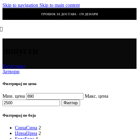
Skip to navigation
Skip to main content
ТРОШОК ЗА ДОСТАВА - 170 ДЕНАРИ
попусти
Категории
Затвори
Филтрирај по цена
Мин. цена
Макс. цена
Филтер
Филтрирај по боја
Сина
Сина
2
Црна
Црна
2
Бела
Бела
4