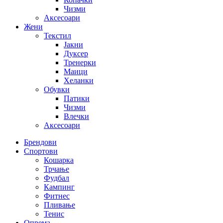
Чизми
Аксесоари
Жени
Текстил
Јакни
Дуксер
Тренерки
Маици
Хеланки
Обувки
Патики
Чизми
Влечки
Аксесоари
Брендови
Спортови
Кошарка
Трчање
Фудбал
Кампинг
Фитнес
Пливање
Тенис
Опрема