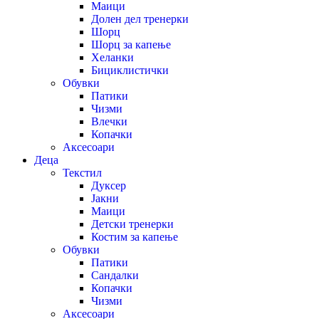
Маици
Долен дел тренерки
Шорц
Шорц за капење
Хеланки
Бициклистички
Обувки
Патики
Чизми
Влечки
Копачки
Аксесоари
Деца
Текстил
Дуксер
Јакни
Маици
Детски тренерки
Костим за капење
Обувки
Патики
Сандалки
Копачки
Чизми
Аксесоари