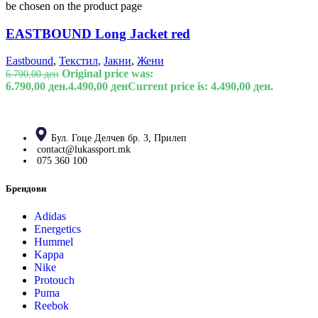
be chosen on the product page
EASTBOUND Long Jacket red
Eastbound
,
Текстил
,
Јакни
,
Жени
Original price was:
6.790,00
ден
6.790,00 ден.
4.490,00
ден
Current price is: 4.490,00 ден.
Бул. Гоце Делчев бр. 3, Прилеп
contact@lukassport.mk
075 360 100
Брендови
Adidas
Energetics
Hummel
Kappa
Nike
Protouch
Puma
Reebok