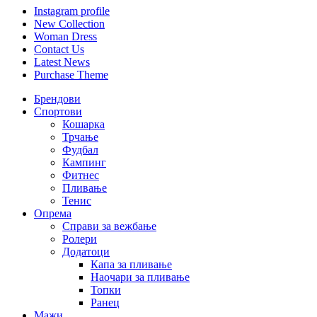
Instagram profile
New Collection
Woman Dress
Contact Us
Latest News
Purchase Theme
Брендови
Спортови
Кошарка
Трчање
Фудбал
Кампинг
Фитнес
Пливање
Тенис
Опрема
Справи за вежбање
Ролери
Додатоци
Капа за пливање
Наочари за пливање
Топки
Ранец
Мажи