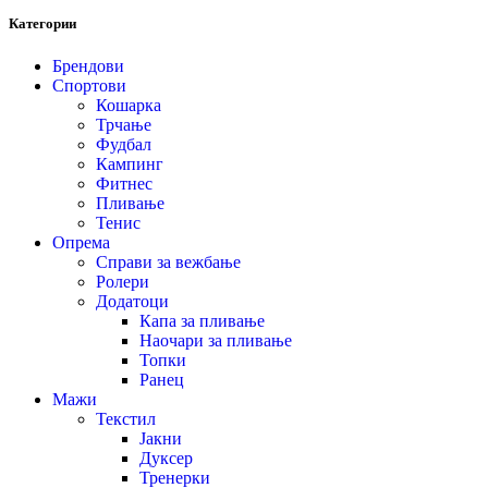
Категории
Брендови
Спортови
Кошарка
Трчање
Фудбал
Кампинг
Фитнес
Пливање
Тенис
Опрема
Справи за вежбање
Ролери
Додатоци
Капа за пливање
Наочари за пливање
Топки
Ранец
Мажи
Текстил
Јакни
Дуксер
Тренерки