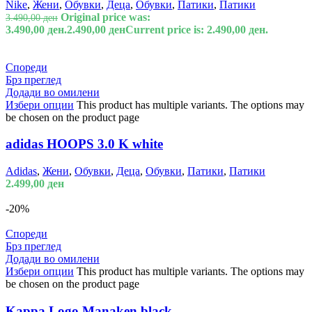
Nike
,
Жени
,
Обувки
,
Деца
,
Обувки
,
Патики
,
Патики
Original price was:
3.490,00
ден
3.490,00 ден.
2.490,00
ден
Current price is: 2.490,00 ден.
Спореди
Брз преглед
Додади во омилени
Избери опции
This product has multiple variants. The options may
be chosen on the product page
adidas HOOPS 3.0 K white
Adidas
,
Жени
,
Обувки
,
Деца
,
Обувки
,
Патики
,
Патики
2.499,00
ден
-20%
Спореди
Брз преглед
Додади во омилени
Избери опции
This product has multiple variants. The options may
be chosen on the product page
Kappa Logo Manaken black