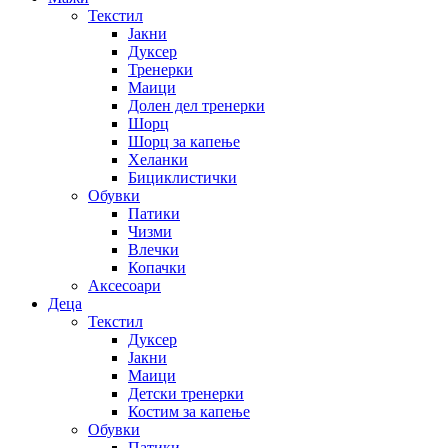
Текстил
Јакни
Дуксер
Тренерки
Маици
Долен дел тренерки
Шорц
Шорц за капење
Хеланки
Бициклистички
Обувки
Патики
Чизми
Влечки
Копачки
Аксесоари
Деца
Текстил
Дуксер
Јакни
Маици
Детски тренерки
Костим за капење
Обувки
Патики