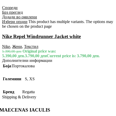
Спореди
Брз преглед
Додади во омилени
Избери опции
This product has multiple variants. The options may
be chosen on the product page
Nike Repel Windrunner Jacket white
Nike
,
Жени
,
Текстил
Original price was:
5.390,00
ден
5.390,00 ден.
3.790,00
ден
Current price is: 3.790,00 ден.
Дополнителни информации
Боја
Портокалова
Големини
S
,
XS
Бренд
Regatta
Shipping & Delivery
MAECENAS IACULIS