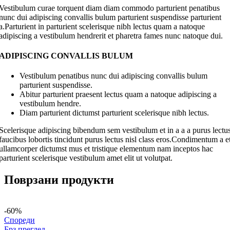
Vestibulum curae torquent diam diam commodo parturient penatibus
nunc dui adipiscing convallis bulum parturient suspendisse parturient
a.Parturient in parturient scelerisque nibh lectus quam a natoque
adipiscing a vestibulum hendrerit et pharetra fames nunc natoque dui.
ADIPISCING CONVALLIS BULUM
Vestibulum penatibus nunc dui adipiscing convallis bulum
parturient suspendisse.
Abitur parturient praesent lectus quam a natoque adipiscing a
vestibulum hendre.
Diam parturient dictumst parturient scelerisque nibh lectus.
Scelerisque adipiscing bibendum sem vestibulum et in a a a purus lectu
faucibus lobortis tincidunt purus lectus nisl class eros.Condimentum a e
ullamcorper dictumst mus et tristique elementum nam inceptos hac
parturient scelerisque vestibulum amet elit ut volutpat.
Поврзани продукти
-60%
Спореди
Брз преглед