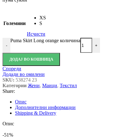
XS
Големини
S
Исчисти
Puma Skirt Long orange количина
-
+
ДОДАЈ ВО КОШНИЦА
Спореди
Додади во омилени
SKU:
538274 23
Категории
Жени
,
Маици
,
Текстил
Share:
Опис
Дополнителни информации
Shipping & Delivery
Опис
-51%