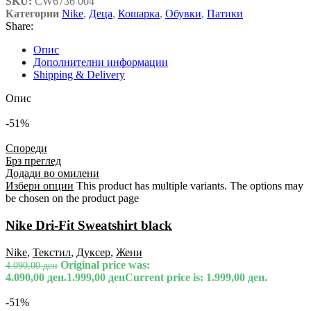
SKU:
CW6736 004
Категории
Nike
,
Деца
,
Кошарка
,
Обувки
,
Патики
Share:
Опис
Дополнителни информации
Shipping & Delivery
Опис
-51%
Спореди
Брз преглед
Додади во омилени
Избери опции
This product has multiple variants. The options may
be chosen on the product page
Nike Dri-Fit Sweatshirt black
Nike
,
Текстил
,
Дуксер
,
Жени
Original price was:
4.090,00
ден
4.090,00 ден.
1.999,00
ден
Current price is: 1.999,00 ден.
-51%