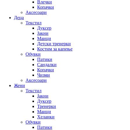
Влечки
Копачки
Аксесоари
Деца
Текстил
Дуксер
Јакни
Маици
Детски тренерки
Костим за капење
Обувки
Патики
Сандалки
Копачки
Чизми
Аксесоари
Жени
Текстил
Јакни
Дуксер
Тренерки
Маици
Хеланки
Обувки
Патики