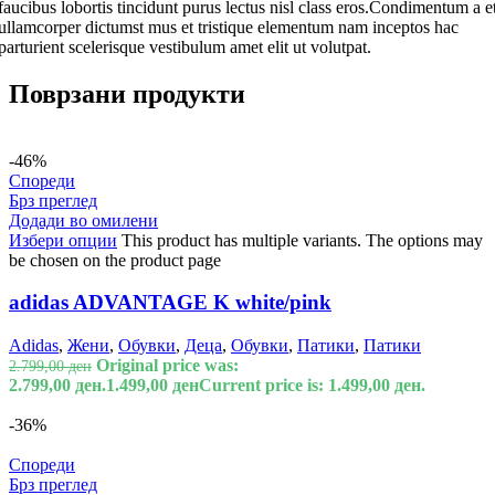
faucibus lobortis tincidunt purus lectus nisl class eros.Condimentum a e
ullamcorper dictumst mus et tristique elementum nam inceptos hac
parturient scelerisque vestibulum amet elit ut volutpat.
Поврзани продукти
-46%
Спореди
Брз преглед
Додади во омилени
Избери опции
This product has multiple variants. The options may
be chosen on the product page
adidas ADVANTAGE K white/pink
Adidas
,
Жени
,
Обувки
,
Деца
,
Обувки
,
Патики
,
Патики
Original price was:
2.799,00
ден
2.799,00 ден.
1.499,00
ден
Current price is: 1.499,00 ден.
-36%
Спореди
Брз преглед