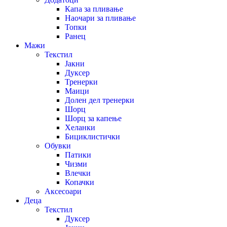
Капа за пливање
Наочари за пливање
Топки
Ранец
Мажи
Текстил
Јакни
Дуксер
Тренерки
Маици
Долен дел тренерки
Шорц
Шорц за капење
Хеланки
Бициклистички
Обувки
Патики
Чизми
Влечки
Копачки
Аксесоари
Деца
Текстил
Дуксер