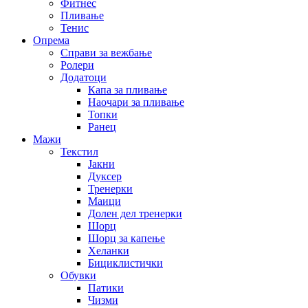
Фитнес
Пливање
Тенис
Опрема
Справи за вежбање
Ролери
Додатоци
Капа за пливање
Наочари за пливање
Топки
Ранец
Мажи
Текстил
Јакни
Дуксер
Тренерки
Маици
Долен дел тренерки
Шорц
Шорц за капење
Хеланки
Бициклистички
Обувки
Патики
Чизми