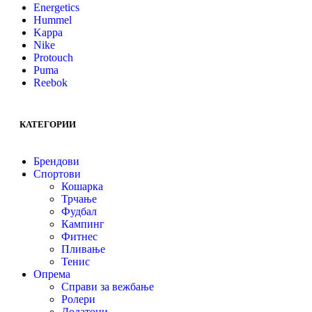
Energetics
Hummel
Kappa
Nike
Protouch
Puma
Reebok
КАТЕГОРИИ
Брендови
Спортови
Кошарка
Трчање
Фудбал
Кампинг
Фитнес
Пливање
Тенис
Опрема
Справи за вежбање
Ролери
Додатоци