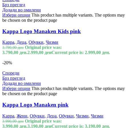
Брз преглед
Додади во омилени
Избери опции
This product has multiple variants. The options may
be chosen on the product page
Kappa Logo Manaken Kids pink
Kappa
,
Деца
,
Обувки
,
Чизми
Original price was:
3.790,00
ден
3.790,00 ден.
2.999,00
ден
Current price is: 2.999,00 ден.
-20%
Спореди
Брз преглед
Додади во омилени
Избери опции
This product has multiple variants. The options may
be chosen on the product page
Kappa Logo Manaken pink
Kappa
,
Жени
,
Обувки
,
Деца
,
Обувки
,
Чизми
,
Чизми
Original price was:
3.990,00
ден
3.990,00 ден.
3.190,00
ден
Current price is: 3.190,00 ден.