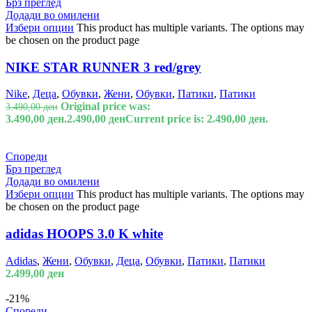
Брз преглед
Додади во омилени
Избери опции
This product has multiple variants. The options may
be chosen on the product page
NIKE STAR RUNNER 3 red/grey
Nike
,
Деца
,
Обувки
,
Жени
,
Обувки
,
Патики
,
Патики
Original price was:
3.490,00
ден
3.490,00 ден.
2.490,00
ден
Current price is: 2.490,00 ден.
Спореди
Брз преглед
Додади во омилени
Избери опции
This product has multiple variants. The options may
be chosen on the product page
adidas HOOPS 3.0 K white
Adidas
,
Жени
,
Обувки
,
Деца
,
Обувки
,
Патики
,
Патики
2.499,00
ден
-21%
Спореди