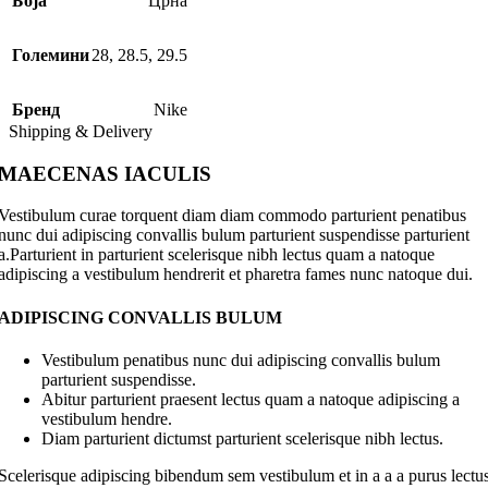
Боја
Црна
Големини
28
,
28.5
,
29.5
Бренд
Nike
Shipping & Delivery
MAECENAS IACULIS
Vestibulum curae torquent diam diam commodo parturient penatibus
nunc dui adipiscing convallis bulum parturient suspendisse parturient
a.Parturient in parturient scelerisque nibh lectus quam a natoque
adipiscing a vestibulum hendrerit et pharetra fames nunc natoque dui.
ADIPISCING CONVALLIS BULUM
Vestibulum penatibus nunc dui adipiscing convallis bulum
parturient suspendisse.
Abitur parturient praesent lectus quam a natoque adipiscing a
vestibulum hendre.
Diam parturient dictumst parturient scelerisque nibh lectus.
Scelerisque adipiscing bibendum sem vestibulum et in a a a purus lectu