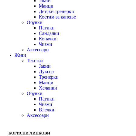
Јакни
Маици
Детски тренерки
Костим за капење
Обувки
Патики
Сандалки
Копачки
Чизми
Аксесоари
Жени
Текстил
Јакни
Дуксер
Тренерки
Маици
Хеланки
Обувки
Патики
Чизми
Влечки
Аксесоари
КОРИСНИ ЛИНКОВИ