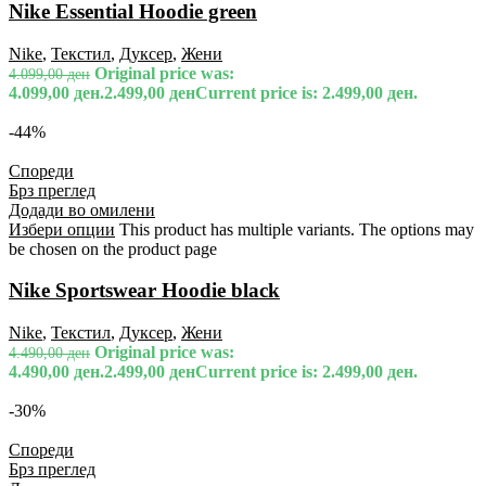
Nike Essential Hoodie green
Nike
,
Текстил
,
Дуксер
,
Жени
Original price was:
4.099,00
ден
4.099,00 ден.
2.499,00
ден
Current price is: 2.499,00 ден.
-44%
Спореди
Брз преглед
Додади во омилени
Избери опции
This product has multiple variants. The options may
be chosen on the product page
Nike Sportswear Hoodie black
Nike
,
Текстил
,
Дуксер
,
Жени
Original price was:
4.490,00
ден
4.490,00 ден.
2.499,00
ден
Current price is: 2.499,00 ден.
-30%
Спореди
Брз преглед