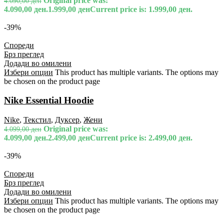
Original price was:
4.090,00
ден
4.090,00 ден.
1.999,00
ден
Current price is: 1.999,00 ден.
-39%
Спореди
Брз преглед
Додади во омилени
Избери опции
This product has multiple variants. The options may
be chosen on the product page
Nike Essential Hoodie
Nike
,
Текстил
,
Дуксер
,
Жени
Original price was:
4.099,00
ден
4.099,00 ден.
2.499,00
ден
Current price is: 2.499,00 ден.
-39%
Спореди
Брз преглед
Додади во омилени
Избери опции
This product has multiple variants. The options may
be chosen on the product page