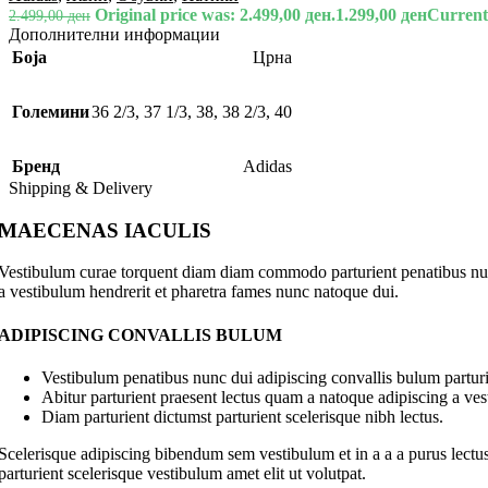
Original price was: 2.499,00 ден.
1.299,00
ден
Current 
2.499,00
ден
Дополнителни информации
Боја
Црна
Големини
36 2/3
,
37 1/3
,
38
,
38 2/3
,
40
Бренд
Adidas
Shipping & Delivery
MAECENAS IACULIS
Vestibulum curae torquent diam diam commodo parturient penatibus nunc 
a vestibulum hendrerit et pharetra fames nunc natoque dui.
ADIPISCING CONVALLIS BULUM
Vestibulum penatibus nunc dui adipiscing convallis bulum parturi
Abitur parturient praesent lectus quam a natoque adipiscing a ve
Diam parturient dictumst parturient scelerisque nibh lectus.
Scelerisque adipiscing bibendum sem vestibulum et in a a a purus lectus
parturient scelerisque vestibulum amet elit ut volutpat.