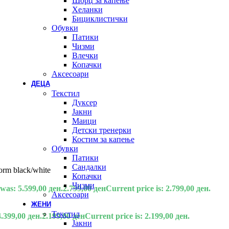
Шорц за капење
Хеланки
Бициклистички
Обувки
Патики
Чизми
Влечки
Копачки
Аксесоари
ДЕЦА
Текстил
Дуксер
Јакни
Маици
Детски тренерки
Костим за капење
Обувки
Патики
Сандалки
orm black/white
Копачки
Чизми
 was: 5.599,00 ден.
2.799,00
ден
Current price is: 2.799,00 ден.
Аксесоари
ЖЕНИ
Текстил
4.399,00 ден.
2.199,00
ден
Current price is: 2.199,00 ден.
Јакни