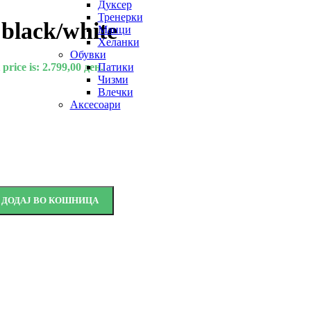
Дуксер
Тренерки
black/white
Маици
Хеланки
Обувки
price is: 2.799,00 ден.
Патики
Чизми
Влечки
Аксесоари
ДОДАЈ ВО КОШНИЦА