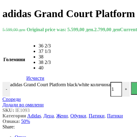
adidas Grand Court Platform 
Original price was: 5.599,00 ден.
2.799,00
ден
Current 
5.599,00
ден
36 2/3
37 1/3
38
Големини
38 2/3
40
Исчисти
adidas Grand Court Platform black/white количина
-
+
Спореди
Додади во омилени
SKU:
IE1093
Категории
Adidas
,
Деца
,
Жени
,
Обувки
,
Патики
,
Патики
Ознака:
50%
Share: