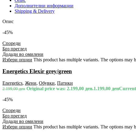
Опис
Дополнителни информации
Shipping & Delivery
Опис
-45%
Спореди
Брз преглед
Додади во омилени
Избери опции
This product has multiple variants. The options may 
Energetics Elexir grey/green
Energetics
,
Жени
,
Обувки
,
Патики
Original price was: 2.199,00 ден.
1.199,00
ден
Current 
2.199,00
ден
-45%
Спореди
Брз преглед
Додади во омилени
Избери опции
This product has multiple variants. The options may 