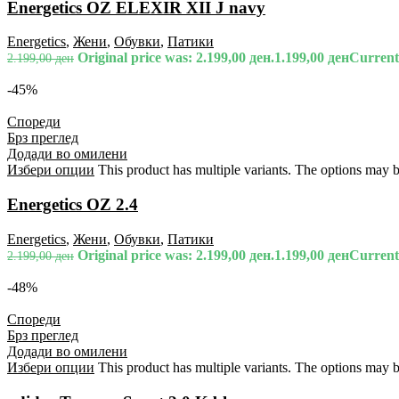
Energetics OZ ELEXIR XII J navy
Energetics
,
Жени
,
Обувки
,
Патики
Original price was: 2.199,00 ден.
1.199,00
ден
Current 
2.199,00
ден
-45%
Спореди
Брз преглед
Додади во омилени
Избери опции
This product has multiple variants. The options may 
Energetics OZ 2.4
Energetics
,
Жени
,
Обувки
,
Патики
Original price was: 2.199,00 ден.
1.199,00
ден
Current 
2.199,00
ден
-48%
Спореди
Брз преглед
Додади во омилени
Избери опции
This product has multiple variants. The options may 