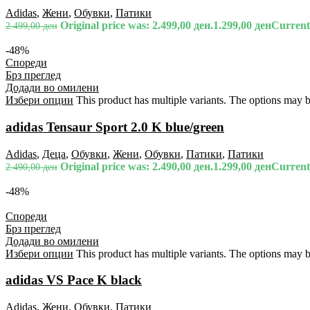
Adidas
,
Жени
,
Обувки
,
Патики
Original price was: 2.499,00 ден.
1.299,00
ден
Current 
2.499,00
ден
-48%
Спореди
Брз преглед
Додади во омилени
Избери опции
This product has multiple variants. The options may 
adidas Tensaur Sport 2.0 K blue/green
Adidas
,
Деца
,
Обувки
,
Жени
,
Обувки
,
Патики
,
Патики
Original price was: 2.490,00 ден.
1.299,00
ден
Current 
2.490,00
ден
-48%
Спореди
Брз преглед
Додади во омилени
Избери опции
This product has multiple variants. The options may 
adidas VS Pace K black
Adidas
,
Жени
,
Обувки
,
Патики