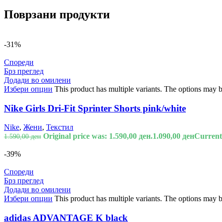
Поврзани продукти
-31%
Спореди
Брз преглед
Додади во омилени
Избери опции
This product has multiple variants. The options may 
Nike Girls Dri-Fit Sprinter Shorts pink/white
Nike
,
Жени
,
Текстил
Original price was: 1.590,00 ден.
1.090,00
ден
Current 
1.590,00
ден
-39%
Спореди
Брз преглед
Додади во омилени
Избери опции
This product has multiple variants. The options may 
adidas ADVANTAGE K black