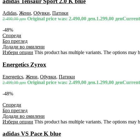
adidas Tensaur Sport 2.0 K blue
Adidas
,
Жени
,
Обувки
,
Патики
Original price was: 2.490,00 ден.
1.299,00
ден
Current 
2.490,00
ден
-48%
Спореди
Брз преглед
Додади во омилени
Избери опции
This product has multiple variants. The options may 
Energetics Zyrox
Energetics
,
Жени
,
Обувки
,
Патики
Original price was: 2.499,00 ден.
1.299,00
ден
Current 
2.499,00
ден
-48%
Спореди
Брз преглед
Додади во омилени
Избери опции
This product has multiple variants. The options may 
adidas VS Pace K blue