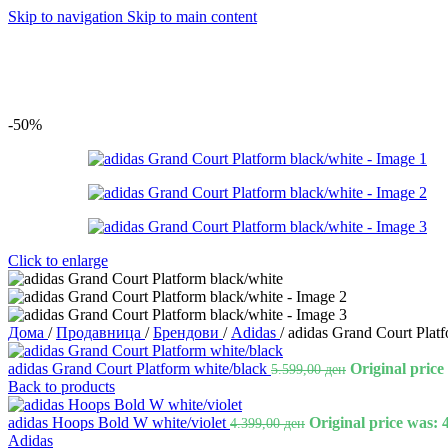
Skip to navigation
Skip to main content
-50%
Click to enlarge
Дома
/
Продавница
/
Брендови
/
Adidas
/
adidas Grand Court Platf
adidas Grand Court Platform white/black
Original price
5.599,00
ден
Back to products
adidas Hoops Bold W white/violet
Original price was: 
4.399,00
ден
Adidas