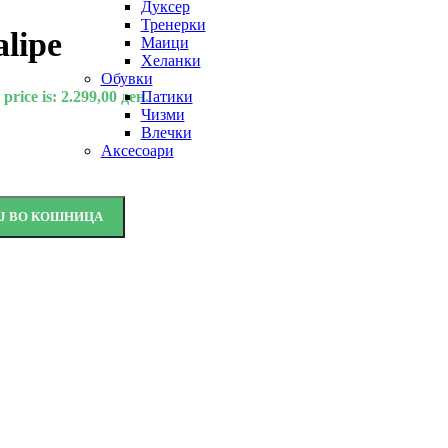
Дуксер
Тренерки
lipe
Маици
Хеланки
Обувки
price is: 2.299,00 ден.
Патики
Чизми
Влечки
Аксесоари
Ј ВО КОШНИЦА