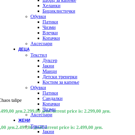
Шорц за капење
Хеланки
Бициклистички
Обувки
Патики
Чизми
Влечки
Копачки
Аксесоари
ДЕЦА
Текстил
Дуксер
Јакни
Маици
Детски тренерки
Костим за капење
Обувки
Патики
Сандалки
haos talipe
Копачки
Чизми
.499,00 ден.
2.299,00
ден
Current price is: 2.299,00 ден.
Аксесоари
ЖЕНИ
Текстил
,00 ден.
2.499,00
ден
Current price is: 2.499,00 ден.
Јакни