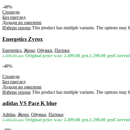
-48%
Спореди
Брз преглед
Додади во омилени
Избери опции
This product has multiple variants. The options may 
Energetics Zyrox
Energetics
,
Жени
,
Обувки
,
Патики
Original price was: 2.499,00 ден.
1.299,00
ден
Current 
2.499,00
ден
-48%
Спореди
Брз преглед
Додади во омилени
Избери опции
This product has multiple variants. The options may 
adidas VS Pace K blue
Adidas
,
Жени
,
Обувки
,
Патики
Original price was: 2.499,00 ден.
1.299,00
ден
Current 
2.499,00
ден