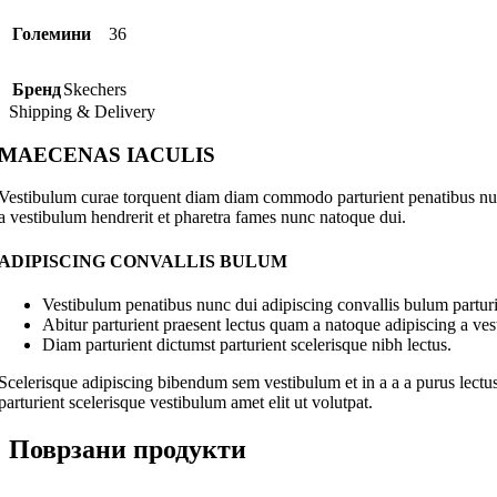
Големини
36
Бренд
Skechers
Shipping & Delivery
MAECENAS IACULIS
Vestibulum curae torquent diam diam commodo parturient penatibus nunc 
a vestibulum hendrerit et pharetra fames nunc natoque dui.
ADIPISCING CONVALLIS BULUM
Vestibulum penatibus nunc dui adipiscing convallis bulum parturi
Abitur parturient praesent lectus quam a natoque adipiscing a ve
Diam parturient dictumst parturient scelerisque nibh lectus.
Scelerisque adipiscing bibendum sem vestibulum et in a a a purus lectus
parturient scelerisque vestibulum amet elit ut volutpat.
Поврзани продукти