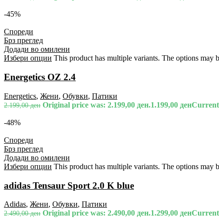
-45%
Спореди
Брз преглед
Додади во омилени
Избери опции
This product has multiple variants. The options may 
Energetics OZ 2.4
Energetics
,
Жени
,
Обувки
,
Патики
Original price was: 2.199,00 ден.
1.199,00
ден
Current 
2.199,00
ден
-48%
Спореди
Брз преглед
Додади во омилени
Избери опции
This product has multiple variants. The options may 
adidas Tensaur Sport 2.0 K blue
Adidas
,
Жени
,
Обувки
,
Патики
Original price was: 2.490,00 ден.
1.299,00
ден
Current 
2.490,00
ден