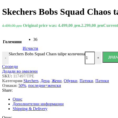
Skechers Bobs Squad Chaos ta
Original price was: 4.499,00 ден.
2.299,00
ден
Current 
4.499,00
ден
36
Големини
Исчисти
Skechers Bobs Squad Chaos talipe количина
ДОДА
-
+
Спореди
Додади во омилени
SKU:
117497/TPE
Категории
Skechers
,
Деца
,
Жени
,
Обувки
,
Патики
,
Патики
Ознаки:
50%
,
последни=женски
Share:
Опис
Дополнителни информации
Shipping & Delivery
Опис