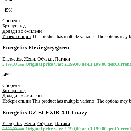
-45%
Спореди
Брз преглед
Додади во омилени
Избери опции
This product has multiple variants. The options may 
Energetics Elexir grey/green
Energetics
,
Жени
,
Обувки
,
Патики
Original price was: 2.199,00 ден.
1.199,00
ден
Current 
2.199,00
ден
-45%
Спореди
Брз преглед
Додади во омилени
Избери опции
This product has multiple variants. The options may 
Energetics OZ ELEXIR XII J navy
Energetics
,
Жени
,
Обувки
,
Патики
Original price was: 2.199,00 ден.
1.199,00
ден
Current 
2.199,00
ден