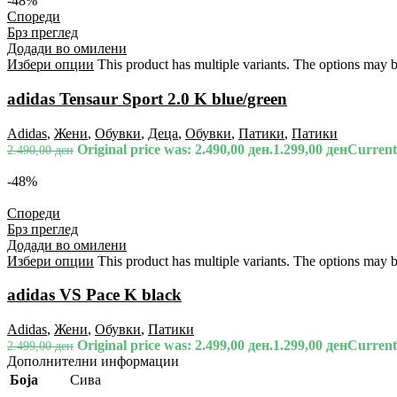
-48%
Спореди
Брз преглед
Додади во омилени
Избери опции
This product has multiple variants. The options may 
adidas Tensaur Sport 2.0 K blue/green
Adidas
,
Жени
,
Обувки
,
Деца
,
Обувки
,
Патики
,
Патики
Original price was: 2.490,00 ден.
1.299,00
ден
Current 
2.490,00
ден
-48%
Спореди
Брз преглед
Додади во омилени
Избери опции
This product has multiple variants. The options may 
adidas VS Pace K black
Adidas
,
Жени
,
Обувки
,
Патики
Original price was: 2.499,00 ден.
1.299,00
ден
Current 
2.499,00
ден
Дополнителни информации
Боја
Сива