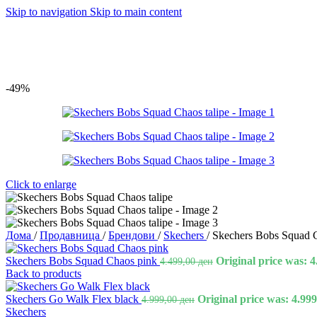
Skip to navigation
Skip to main content
-49%
Click to enlarge
Дома
/
Продавница
/
Брендови
/
Skechers
/
Skechers Bobs Squad C
Skechers Bobs Squad Chaos pink
Original price was: 4
4.499,00
ден
Back to products
Skechers Go Walk Flex black
Original price was: 4.999
4.999,00
ден
Skechers