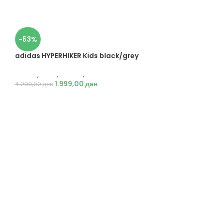
-53%
adidas HYPERHIKER Kids black/grey
Adidas
,
Деца
,
Обувки
,
Чизми
1.999,00
ден
4.290,00
ден
-53%
adidas TERREX 
cream
Adidas
,
Деца
,
Об