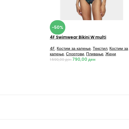
-50%
4F Swimwear Bikini W multi
4F
,
Костим за капење
,
Текстил
,
Костим за
капење
,
Спортови
,
Пливање
,
Жени
790,00
ден
1.590,00
ден