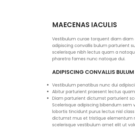
MAECENAS IACULIS
Vestibulum curae torquent diam diam
adipiscing convallis bulum parturient su
scelerisque nibh lectus quam a natoque
pharetra fames nunc natoque dui.
ADIPISCING CONVALLIS BULUM
Vestibulum penatibus nunc dui adipisci
Abitur parturient praesent lectus quam
Diam parturient dictumst parturient sce
Scelerisque adipiscing bibendum sem ve
lobortis tincidunt purus lectus nisl cl
dictumst mus et tristique elementum 
scelerisque vestibulum amet elit ut vol