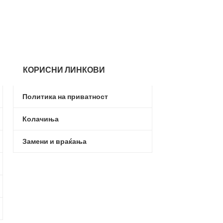
1.9
4.290,00
ден
КОРИСНИ ЛИНКОВИ
Политика на приватност
Колачиња
Замени и враќања