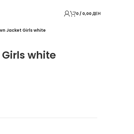
0
/
0,00
ДЕН
wn Jacket Girls white
Back to products
Girls white