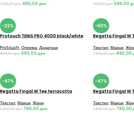
490,00
ден
599,00
д
1.190,00
ден
799,00
ден
-22%
-50%
Protouch TENIS PRO 4000 black/white
Regatta Fingal W 
Protouch
,
Опрема
,
Додатоци
Текстил
,
Маици
,
Жен
690,00
ден
690,00
890,00
ден
1.390,00
ден
-47%
-47%
Regatta Fingal W Tee terracotta
Regatta Fingal W 
Текстил
,
Маици
,
Жени
Текстил
,
Маици
,
Жен
790,00
ден
790,00
1.490,00
ден
1.490,00
ден