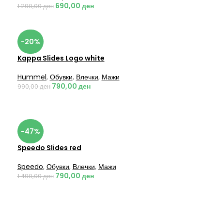
690,00
ден
1.290,00
ден
-20%
Kappa Slides Logo white
Hummel
,
Обувки
,
Влечки
,
Мажи
790,00
ден
990,00
ден
-47%
Speedo Slides red
Speedo
,
Обувки
,
Влечки
,
Мажи
790,00
ден
1.490,00
ден