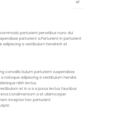
4F
 commodo parturient penatibus nunc dui
spendisse parturient a.Parturient in parturient
 adipiscing a vestibulum hendrerit et
ng convallis bulum parturient suspendisse.
 a natoque adipiscing a vestibulum hendre.
lerisque nibh lectus.
stibulum et in a a a purus lectus faucibus
ass eros.Condimentum a et ullamcorper
nam inceptos hac parturient
utpat.