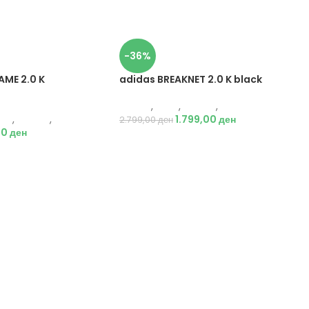
-36%
ME 2.0 K
adidas BREAKNET 2.0 K black
Adidas
,
Деца
,
Обувки
,
Патики
еца
,
Обувки
,
Патики
1.799,00
ден
2.799,00
ден
00
ден