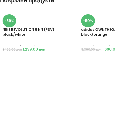
Поврзани продукти
-59%
-50%
NIKE REVOLUTION 6 NN (PSV)
adidas OWNTHEGA
black/white
black/orange
Nike
,
Деца
,
Обувки
,
Патики
Adidas
,
Кошарка
,
Д
1.299,00
ден
1.690,
3.190,00
ден
3.390,00
ден