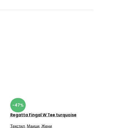
-47%
Regatta Fingal W Tee turquoise
Текстил
,
Маици
,
Жени