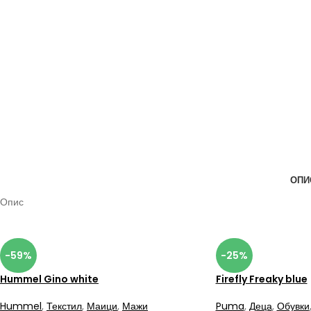
ОПИ
Опис
-59%
-25%
Hummel Gino white
Firefly Freaky blue
Hummel
,
Текстил
,
Маици
,
Мажи
Puma
,
Деца
,
Обувки