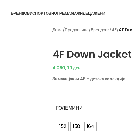
БРЕНДОВИ
СПОРТОВИ
ОПРЕМА
МАЖИ
ДЕЦА
ЖЕНИ
Дома
/
Продавница
/
Брендови
/
4F
/
4F Do
4F
4F Down Jacket 
4.090,00
ден
Зимски јакни 4F – детска колекција
ГОЛЕМИНИ
152
158
164