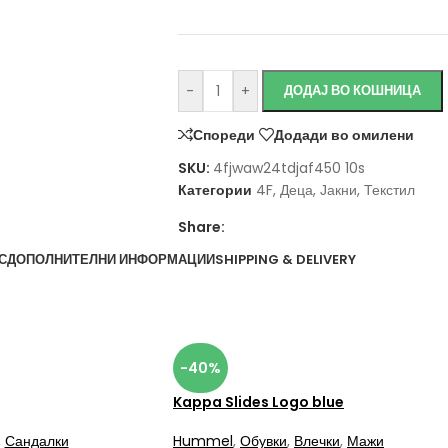
-
+
ДОДАЈ ВО КОШНИЦА
Спореди
Додади во омилени
SKU:
4fjwaw24tdjaf450 10s
Категории
4F
,
Деца
,
Јакни
,
Текстил
Share:
С
ДОПОЛНИТЕЛНИ ИНФОРМАЦИИ
SHIPPING & DELIVERY
-40%
Kappa Slides Logo blue
,
Сандалки
Hummel
,
Обувки
,
Влечки
,
Мажи