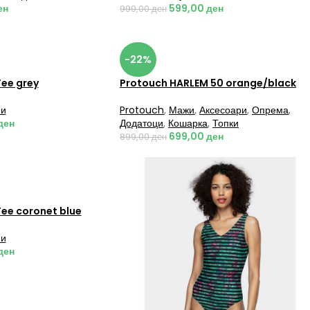
ен
599,00
ден
999,00
ден
-22%
Tee grey
Protouch HARLEM 50 orange/black
и
Protouch
,
Мажи
,
Аксесоари
,
Опрема
,
ден
Додатоци
,
Кошарка
,
Топки
699,00
ден
899,00
ден
Tee coronet blue
и
ден